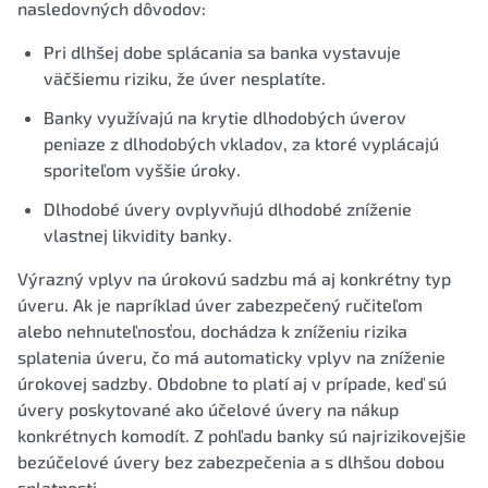
nasledovných dôvodov:
Pri dlhšej dobe splácania sa banka vystavuje
väčšiemu riziku, že úver nesplatíte.
Banky využívajú na krytie dlhodobých úverov
peniaze z dlhodobých vkladov, za ktoré vyplácajú
sporiteľom vyššie úroky.
Dlhodobé úvery ovplyvňujú dlhodobé zníženie
vlastnej likvidity banky.
Výrazný vplyv na úrokovú sadzbu má aj konkrétny typ
úveru. Ak je napríklad úver zabezpečený ručiteľom
alebo nehnuteľnosťou, dochádza k zníženiu rizika
splatenia úveru, čo má automaticky vplyv na zníženie
úrokovej sadzby. Obdobne to platí aj v prípade, keď sú
úvery poskytované ako účelové úvery na nákup
konkrétnych komodít. Z pohľadu banky sú najrizikovejšie
bezúčelové úvery bez zabezpečenia a s dlhšou dobou
splatnosti.