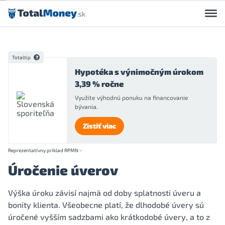
Preskočiť na obsah
Totaltip
Hypotéka s výnimočným úrokom
3,39 % ročne
Využite výhodnú ponuku na financovanie
bývania.
Zistiť viac
Reprezentatívny príklad RPMN
Úročenie úverov
Výška úroku závisí najmä od doby splatnosti úveru a
bonity klienta. Všeobecne platí, že dlhodobé úvery sú
úročené vyšším sadzbami ako krátkodobé úvery, a to z