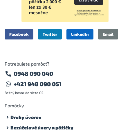
Facebook
Twitter
LinkedIn
Email
Potrebujete pomôcť?
0948 090 040
+421 948 090 051
Bežný hovor do siete O2
Pomôcky
Druhy úverov
Bezúčelové úvery a pôžičky