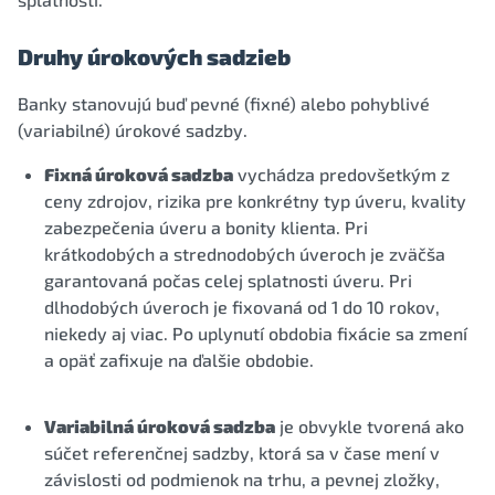
Druhy úrokových sadzieb
Banky stanovujú buď pevné (fixné) alebo pohyblivé
(variabilné) úrokové sadzby.
Fixná úroková sadzba
vychádza predovšetkým z
ceny zdrojov, rizika pre konkrétny typ úveru, kvality
zabezpečenia úveru a bonity klienta. Pri
krátkodobých a strednodobých úveroch je zväčša
garantovaná počas celej splatnosti úveru. Pri
dlhodobých úveroch je fixovaná od 1 do 10 rokov,
niekedy aj viac. Po uplynutí obdobia fixácie sa zmení
a opäť zafixuje na ďalšie obdobie.
Variabilná úroková sadzba
je obvykle tvorená ako
súčet referenčnej sadzby, ktorá sa v čase mení v
závislosti od podmienok na trhu, a pevnej zložky,