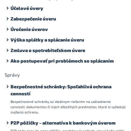
Účelové úvery
Zabezpečenie úveru
Úročenie úverov
Výška splátky a splácanie úveru
Zmluva o spotrebiteľskom úvere
Ako postupovať pri problémoch so splácaním
Správy
Bezpečnostné schránky: Spoľahlivá ochrana
cenností
Bezpečnostné schránky sú ideálnym riešením na uskladnenie
cenností, dokumentov či iných dôležitých predmetov, ktoré si vyžadujú
zvýšenú ochranu.
P2P pôžičky – alternatíva k bankovým úverom
P2P, teda peer-to-peer pôžičky, predstavujú spôsob, ako si ľudia môžu