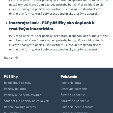
navzájom požičiavať peniaze bez potreby banky. V praxi ide o to, že
investor poskytne pôžičku konkrétnemu človeku prostredníctvom
online platformy, ktorá celý proces technicky a právne zastreší.
Investujte inak - P2P pôžičky ako doplnok k
tradičným investíciám
P2P, teda peer-to-peer pôžičky, predstavujú spôsob, ako si ľudia môžu
navzájom požičiavať peniaze bez potreby banky. V praxi ide o to, že
investor poskytne pôžičku konkrétnemu človeku prostredníctvom
online platformy, ktorá celý proces technicky a právne zastreší.
Ďalšie
Pôžičky
Poistenie
Bezúčelové pôžičky
Poistenie auta
Pôžičky na auto
Cestovné poistenie
Pôžičky a úvery na bývanie
Životné poistenie
Študentské pôžičky na čokoľvek
Zdravotné poistenie
Refinancovanie úverov
Poistenie nehnuteľnosti
P2P pôžičky
Havarijné poistenie