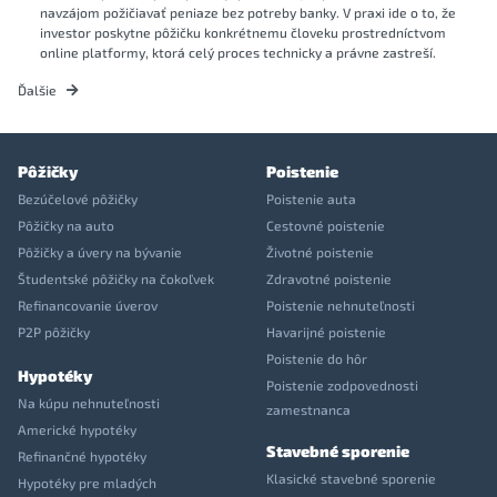
navzájom požičiavať peniaze bez potreby banky. V praxi ide o to, že
investor poskytne pôžičku konkrétnemu človeku prostredníctvom
online platformy, ktorá celý proces technicky a právne zastreší.
Ďalšie
Pôžičky
Poistenie
Bezúčelové pôžičky
Poistenie auta
Pôžičky na auto
Cestovné poistenie
Pôžičky a úvery na bývanie
Životné poistenie
Študentské pôžičky na čokoľvek
Zdravotné poistenie
Refinancovanie úverov
Poistenie nehnuteľnosti
P2P pôžičky
Havarijné poistenie
Poistenie do hôr
Hypotéky
Poistenie zodpovednosti
Na kúpu nehnuteľnosti
zamestnanca
Americké hypotéky
Stavebné sporenie
Refinančné hypotéky
Klasické stavebné sporenie
Hypotéky pre mladých