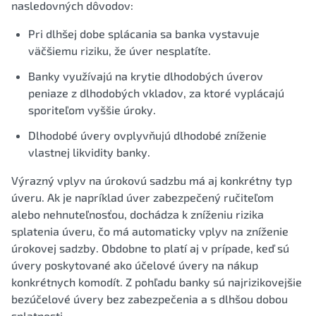
nasledovných dôvodov:
Pri dlhšej dobe splácania sa banka vystavuje
väčšiemu riziku, že úver nesplatíte.
Banky využívajú na krytie dlhodobých úverov
peniaze z dlhodobých vkladov, za ktoré vyplácajú
sporiteľom vyššie úroky.
Dlhodobé úvery ovplyvňujú dlhodobé zníženie
vlastnej likvidity banky.
Výrazný vplyv na úrokovú sadzbu má aj konkrétny typ
úveru. Ak je napríklad úver zabezpečený ručiteľom
alebo nehnuteľnosťou, dochádza k zníženiu rizika
splatenia úveru, čo má automaticky vplyv na zníženie
úrokovej sadzby. Obdobne to platí aj v prípade, keď sú
úvery poskytované ako účelové úvery na nákup
konkrétnych komodít. Z pohľadu banky sú najrizikovejšie
bezúčelové úvery bez zabezpečenia a s dlhšou dobou
splatnosti.