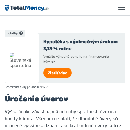
Preskočiť na obsah
Totaltip
Hypotéka s výnimočným úrokom
3,39 % ročne
Využite výhodnú ponuku na financovanie
bývania.
Zistiť viac
Reprezentatívny príklad RPMN
Úročenie úverov
Výška úroku závisí najmä od doby splatnosti úveru a
bonity klienta. Všeobecne platí, že dlhodobé úvery sú
úročené vyšším sadzbami ako krátkodobé úvery, a to z