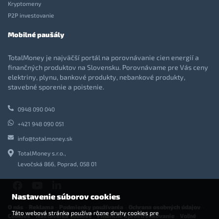
Kryptomeny
P2P investovanie
Mobilné paušály
TotalMoney je najväčší portál na porovnávanie cien energií a
finančných produktov na Slovensku. Porovnávame pre Vás ceny
elektriny, plynu, bankové produkty, nebankové produkty,
stavebné sporenie a poistenie.
0948 090 040
+421 948 090 051
info@totalmoney.sk
TotalMoney s.r.o.,
Levočská 866, Poprad, 058 01
Nastavenie súborov cookies
O nás
-
Reklama
-
Podmienky používania
-
Ochrana osobných údajov
-
Táto webová stránka používa rôzne druhy cookies pre
Cookies
-
Nastavenia cookies
-
Finančné sprostredkovanie
-
Voľné