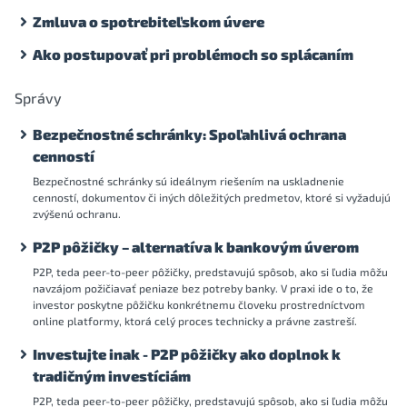
Zmluva o spotrebiteľskom úvere
Ako postupovať pri problémoch so splácaním
Správy
Bezpečnostné schránky: Spoľahlivá ochrana
cenností
Bezpečnostné schránky sú ideálnym riešením na uskladnenie
cenností, dokumentov či iných dôležitých predmetov, ktoré si vyžadujú
zvýšenú ochranu.
P2P pôžičky – alternatíva k bankovým úverom
P2P, teda peer-to-peer pôžičky, predstavujú spôsob, ako si ľudia môžu
navzájom požičiavať peniaze bez potreby banky. V praxi ide o to, že
investor poskytne pôžičku konkrétnemu človeku prostredníctvom
online platformy, ktorá celý proces technicky a právne zastreší.
Investujte inak - P2P pôžičky ako doplnok k
tradičným investíciám
P2P, teda peer-to-peer pôžičky, predstavujú spôsob, ako si ľudia môžu