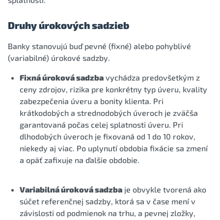
Druhy úrokových sadzieb
Banky stanovujú buď pevné (fixné) alebo pohyblivé
(variabilné) úrokové sadzby.
Fixná úroková sadzba
vychádza predovšetkým z
ceny zdrojov, rizika pre konkrétny typ úveru, kvality
zabezpečenia úveru a bonity klienta. Pri
krátkodobých a strednodobých úveroch je zväčša
garantovaná počas celej splatnosti úveru. Pri
dlhodobých úveroch je fixovaná od 1 do 10 rokov,
niekedy aj viac. Po uplynutí obdobia fixácie sa zmení
a opäť zafixuje na ďalšie obdobie.
Variabilná úroková sadzba
je obvykle tvorená ako
súčet referenčnej sadzby, ktorá sa v čase mení v
závislosti od podmienok na trhu, a pevnej zložky,