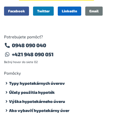
Facebook
Twitter
LinkedIn
Email
Potrebujete pomôcť?
0948 090 040
+421 948 090 051
Bežný hovor do siete O2
Pomôcky
Typy hypotekárnych úverov
Účely použitia hypoték
Výška hypotekárneho úveru
Ako vybaviť hypotekárny úver