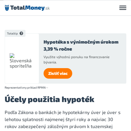
Preskočiť na obsah
Totaltip
Hypotéka s výnimočným úrokom
3,39 % ročne
Využite výhodnú ponuku na financovanie
bývania.
Zistiť viac
Reprezentatívny príklad RPMN
Účely použitia hypoték
Podľa Zákona o bankách je hypotekárny úver je úver s
lehotou splatnosti najmenej štyri roky a najviac 30
rokov zabezpečený záložným právom k tuzemskej