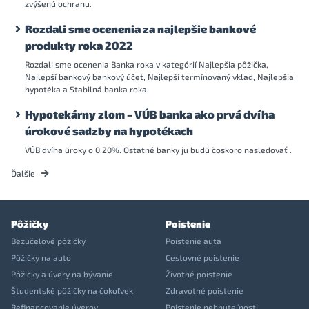
zvýšenú ochranu.
Rozdali sme ocenenia za najlepšie bankové
produkty roka 2022
Rozdali sme ocenenia Banka roka v kategórií Najlepšia pôžička,
Najlepší bankový bankový účet, Najlepší termínovaný vklad, Najlepšia
hypotéka a Stabilná banka roka.
Hypotekárny zlom – VÚB banka ako prvá dvíha
úrokové sadzby na hypotékach
VÚB dvíha úroky o 0,20%. Ostatné banky ju budú čoskoro nasledovať .
Ďalšie
Pôžičky
Poistenie
Bezúčelové pôžičky
Poistenie auta
Pôžičky na auto
Cestovné poistenie
Pôžičky a úvery na bývanie
Životné poistenie
Študentské pôžičky na čokoľvek
Zdravotné poistenie
Refinancovanie úverov
Poistenie nehnuteľnosti