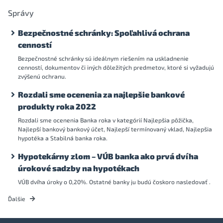
Správy
Bezpečnostné schránky: Spoľahlivá ochrana
cenností
Bezpečnostné schránky sú ideálnym riešením na uskladnenie
cenností, dokumentov či iných dôležitých predmetov, ktoré si vyžadujú
zvýšenú ochranu.
Rozdali sme ocenenia za najlepšie bankové
produkty roka 2022
Rozdali sme ocenenia Banka roka v kategórií Najlepšia pôžička,
Najlepší bankový bankový účet, Najlepší termínovaný vklad, Najlepšia
hypotéka a Stabilná banka roka.
Hypotekárny zlom – VÚB banka ako prvá dvíha
úrokové sadzby na hypotékach
VÚB dvíha úroky o 0,20%. Ostatné banky ju budú čoskoro nasledovať .
Ďalšie