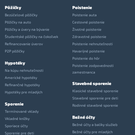
Pôžičky
Poistenie
Bezúčelové pôžičky
Poistenie auta
Pôžičky na auto
Cestovné poistenie
Pôžičky a úvery na bývanie
Životné poistenie
Študentské pôžičky na čokoľvek
Zdravotné poistenie
Refinancovanie úverov
Poistenie nehnuteľnosti
P2P pôžičky
Havarijné poistenie
Poistenie do hôr
Hypotéky
Poistenie zodpovednosti
Na kúpu nehnuteľnosti
zamestnanca
Americké hypotéky
Stavebné sporenie
Refinančné hypotéky
Klasické stavebné sporenie
Hypotéky pre mladých
Stavebné sporenie pre deti
Sporenie
Rodinné stavebné sporenie
Termínované vklady
Bežné účty
Vkladné knížky
Bežné účty a balíky služieb
Sporiace účty
Bežné účty pre mladých
Sporenie pre deti