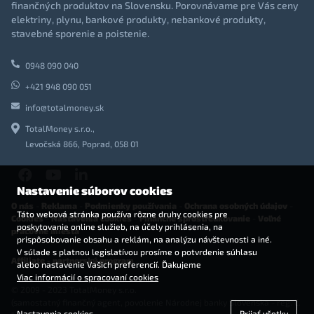
finančných produktov na Slovensku. Porovnávame pre Vás ceny
elektriny, plynu, bankové produkty, nebankové produkty,
stavebné sporenie a poistenie.
0948 090 040
+421 948 090 051
info@totalmoney.sk
TotalMoney s.r.o.,
Levočská 866, Poprad, 058 01
Nastavenie súborov cookies
O nás
-
Reklama
-
Podmienky používania
-
Ochrana osobných údajov
-
Táto webová stránka používa rôzne druhy cookies pre
Cookies
-
Nastavenia cookies
-
Finančné sprostredkovanie
-
Voľné
poskytovanie online služieb, na účely prihlásenia, na
pracovné miesta
prispôsobovanie obsahu a reklám, na analýzu návštevnosti a iné.
V súlade s platnou legislatívou prosíme o potvrdenie súhlasu
Affiliate - partnerský program
alebo nastavenie Vašich preferencií. Ďakujeme
Viac informácií o spracovaní cookies
© 2009 - 2023 TotalMoney s.r.o.
(samostatný finančný agent, povolenie Národnej banky Slovenska - reg. č.
Nastavenia cookies
Prijať všetky