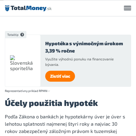
Preskočiť na obsah
Totaltip
Hypotéka s výnimočným úrokom
3,39 % ročne
Využite výhodnú ponuku na financovanie
bývania.
Zistiť viac
Reprezentatívny príklad RPMN
Účely použitia hypoték
Podľa Zákona o bankách je hypotekárny úver je úver s
lehotou splatnosti najmenej štyri roky a najviac 30
rokov zabezpečený záložným právom k tuzemskej