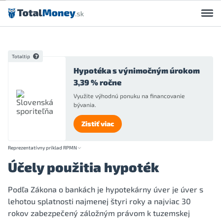
Preskočiť na obsah
Totaltip
Hypotéka s výnimočným úrokom
3,39 % ročne
Využite výhodnú ponuku na financovanie
bývania.
Zistiť viac
Reprezentatívny príklad RPMN
Účely použitia hypoték
Podľa Zákona o bankách je hypotekárny úver je úver s
lehotou splatnosti najmenej štyri roky a najviac 30
rokov zabezpečený záložným právom k tuzemskej