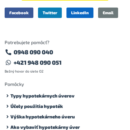
Facebook
Twitter
LinkedIn
Email
Potrebujete pomôcť?
0948 090 040
+421 948 090 051
Bežný hovor do siete O2
Pomôcky
Typy hypotekárnych úverov
Účely použitia hypoték
Výška hypotekárneho úveru
Ako vybaviť hypotekárny úver