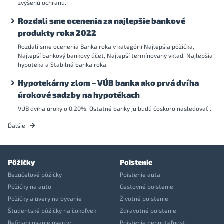
zvýšenú ochranu.
Rozdali sme ocenenia za najlepšie bankové
produkty roka 2022
Rozdali sme ocenenia Banka roka v kategórií Najlepšia pôžička,
Najlepší bankový bankový účet, Najlepší termínovaný vklad, Najlepšia
hypotéka a Stabilná banka roka.
Hypotekárny zlom – VÚB banka ako prvá dvíha
úrokové sadzby na hypotékach
VÚB dvíha úroky o 0,20%. Ostatné banky ju budú čoskoro nasledovať .
Ďalšie
Pôžičky
Poistenie
Bezúčelové pôžičky
Poistenie auta
Pôžičky na auto
Cestovné poistenie
Pôžičky a úvery na bývanie
Životné poistenie
Študentské pôžičky na čokoľvek
Zdravotné poistenie
Refinancovanie úverov
Poistenie nehnuteľnosti