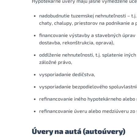
Hypotekárne úvery majú jasne vymedzené účely 
nadobudnutie tuzemskej nehnuteľnosti – t.j
chaty, chalupy, priestorov na podnikanie a p
financovanie výstavby a stavebných úprav 
dostavba, rekonštrukcia, oprava),
oddlženie nehnuteľnosti, t.j. splatenie inýc
záložné právo,
vysporiadanie dedičstva,
vysporiadanie bezpodielového spoluvlastn
refinancovanie iného hypotekárneho alebo
refinancovanie úveru alebo medziúveru zo 
Úvery na autá (autoúvery)