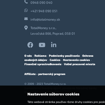
0948 090 040
+421 948 090 051
info@totalmoney.sk
TotalMoney s.r.o.,
Levočská 866, Poprad, 058 01
O nás
-
Reklama
-
Podmienky používania
-
Ochrana
osobných údajov
-
Cookies
-
Nastavenia cookies
-
Finančné sprostredkovanie
-
Voľné pracovné miesta
Affiliate - partnerský program
© 2009 - 2023 TotalMoney s.r.o.
(samostatný finančný agent, povolenie Národnej banky
Slovenska - reg. č. 127292)
Nastavenie súborov cookies
Táto webová stránka používa rôzne druhy cookies pre posky