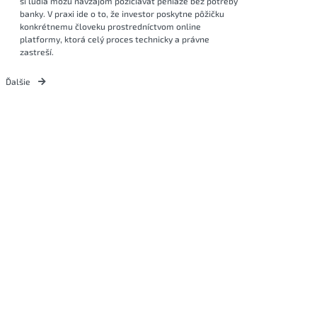
si ľudia môžu navzájom požičiavať peniaze bez potreby
banky. V praxi ide o to, že investor poskytne pôžičku
konkrétnemu človeku prostredníctvom online
platformy, ktorá celý proces technicky a právne
zastreší.
Ďalšie