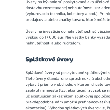
Úvery na bývanie sú poskytované ako účelové 
dostavbu rozostavanej nehnuteľnosti, zariaden
(vykurovacia technika, kolektory a pod.). Pri 
predajcovia alebo značky tovaru, ktoré môžet
Úvery na investície do nehnuteľnosti sú väčši
výškou do 17 000 eur. Nie všetky banky vyžad
nehnuteľnosti alebo ručiteľom.
Splátkové úvery
Splátkové úvery sú poskytované splátkovými s
Tieto úvery štandardne sprostredkujú obchodníc
vybaviť priamo v obchode, v ktorom chcete tova
zaplatiť na mieste (tzv. akontáciu), zvyšok sa
už existujúcim zákazníkom splátkovej spoločno
pravdepodobne Vám umožní prefinancovať úver
akontáciou). Výhodou splátkových úverov je, ž