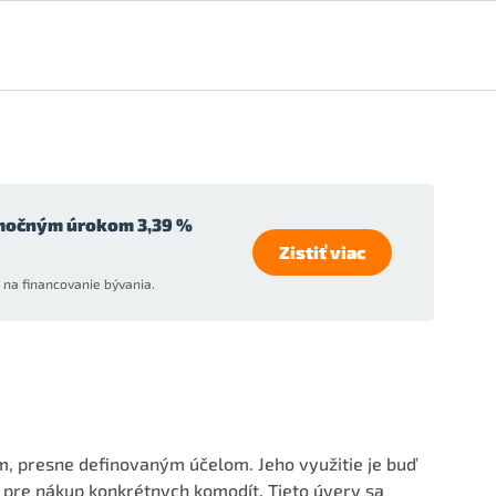
močným úrokom 3,39 %
Zistiť viac
na financovanie bývania.
m, presne definovaným účelom. Jeho využitie je buď
 pre nákup konkrétnych komodít. Tieto úvery sa