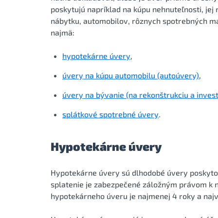
poskytujú napríklad na kúpu nehnuteľnosti, jej
nábytku, automobilov, rôznych spotrebných mat
najmä:
hypotekárne úvery
,
úvery na kúpu automobilu (autoúvery)
,
úvery na bývanie (na rekonštrukciu a invest
splátkové spotrebné úvery
.
Hypotekárne úvery
Hypotekárne úvery sú dlhodobé úvery poskytova
splatenie je zabezpečené záložným právom k ne
hypotekárneho úveru je najmenej 4 roky a najv