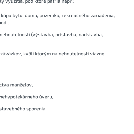
využitia, pod ktoré patria napr.:
. kúpa bytu, domu, pozemku, rekreačného zariadenia,
od.,
nehnuteľnosti (výstavba, prístavba, nadstavba,
h záväzkov, kvôli ktorým na nehnuteľnosti viazne
íctva manželov,
 nehypotekárneho úveru,
stavebného sporenia.