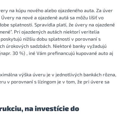
ery na kúpu nového alebo ojazdeného auta. Za úver
 Úvery na nové a ojazdené autá sa môžu líšiť vo
be splatnosti. Spravidla platí, že úvery na ojazdené
né“. Pri ojazdených autách niektorí veritelia
oskytujú nižšiu dobu splatnosti v porovnaní s
ích úrokových sadzbách. Niektoré banky vyžadujú
(napr. 30 %) , iné Vám prefinancujú kupované auto aj
ximálna výška úveru je v jednotlivých bankách rôzna,
u v porovnaní s lízingom je v tom, že pri úvere sa
ukciu, na investície do