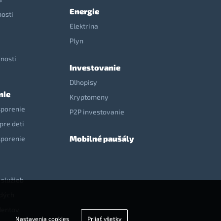
Energie
nosti
Elektrina
e
Plyn
nosti
Investovanie
Dlhopisy
nie
Kryptomeny
sporenie
P2P investovanie
pre deti
Mobilné paušály
sporenie
 služieb
adých
dentov
Nastavenia cookies
Prijať všetky