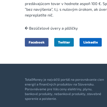
predávajúcom tovar v hodnote aspoň 100 €. Sp
“bez navýšenia“, t.j. s nulovým úrokom, ak úve
nepreplatíte nič.
Bezúčelové úvery a pôžičky
Facebook
Twitter
LinkedIn
TotalMoney je najväčší portál na porovnávanie cien
energií a finančných produktov na Slovensku.
Porovnávame pre Vás ceny elektriny, plynu,
bankové produkty, nebankové produkty, stavebné
sporenie a poistenie.