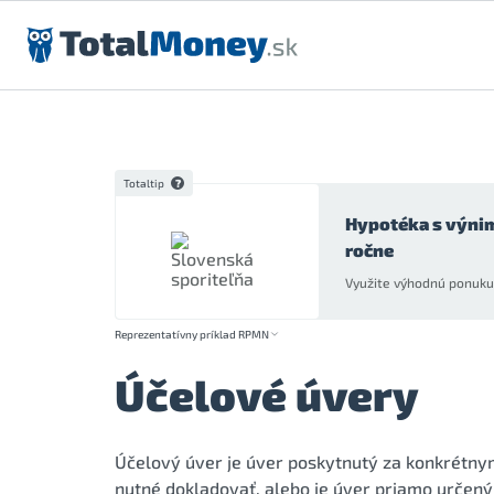
Preskočiť na obsah
Totaltip
Hypotéka s výni
ročne
Využite výhodnú ponuku 
Reprezentatívny príklad RPMN
Účelové úvery
Účelový úver je úver poskytnutý za konkrétny
nutné dokladovať, alebo je úver priamo určený