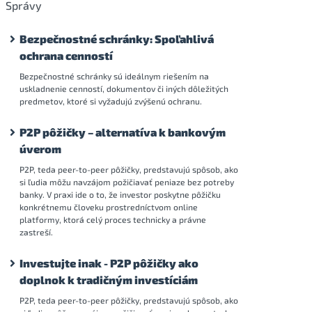
Správy
Bezpečnostné schránky: Spoľahlivá
ochrana cenností
Bezpečnostné schránky sú ideálnym riešením na
uskladnenie cenností, dokumentov či iných dôležitých
predmetov, ktoré si vyžadujú zvýšenú ochranu.
P2P pôžičky – alternatíva k bankovým
úverom
P2P, teda peer-to-peer pôžičky, predstavujú spôsob, ako
si ľudia môžu navzájom požičiavať peniaze bez potreby
banky. V praxi ide o to, že investor poskytne pôžičku
konkrétnemu človeku prostredníctvom online
platformy, ktorá celý proces technicky a právne
zastreší.
Investujte inak - P2P pôžičky ako
doplnok k tradičným investíciám
P2P, teda peer-to-peer pôžičky, predstavujú spôsob, ako