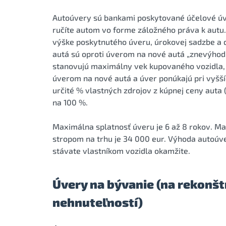
Autoúvery sú bankami poskytované účelové úv
ručíte autom vo forme záložného práva k autu.
výške poskytnutého úveru, úrokovej sadzbe a do
autá sú oproti úverom na nové autá „znevýhodne
stanovujú maximálny vek kupovaného vozidla, p
úverom na nové autá a úver ponúkajú pri vyšš
určité % vlastných zdrojov z kúpnej ceny auta 
na 100 %.
Maximálna splatnosť úveru je 6 až 8 rokov. Ma
stropom na trhu je 34 000 eur. Výhoda autoúver
stávate vlastníkom vozidla okamžite.
Úvery na bývanie (na rekonštr
nehnuteľností)