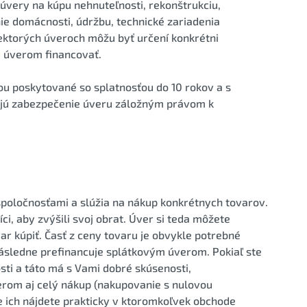
úvery na kúpu nehnuteľnosti, rekonštrukciu,
ie domácnosti, údržbu, technické zariadenia
niektorých úveroch môžu byť určení konkrétni
e úverom financovať.
nou poskytované so splatnosťou do 10 rokov a s
ujú zabezpečenie úveru záložným právom k
poločnosťami a slúžia na nákup konkrétnych tovarov.
i, aby zvýšili svoj obrat. Úver si teda môžete
r kúpiť. Časť z ceny tovaru je obvykle potrebné
 následne prefinancuje splátkovým úverom. Pokiaľ ste
sti a táto má s Vami dobré skúsenosti,
om aj celý nákup (nakupovanie s nulovou
e ich nájdete prakticky v ktoromkoľvek obchode