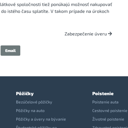
látkové spoločnosti tiež ponúkajú možnosť nakupovať
r do istého času splatíte. V takom prípade na úrokoch
Zabezpečenie úveru
Email
Pôžičky
Poistenie
Bezúčelové pôžičky
Poistenie auta
Pôžičky na auto
Cestovné poistenie
Pôžičky a úvery na bývanie
Životné poistenie
Študentské pôžičky na
Zdravotné poisteni