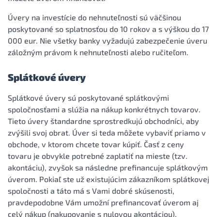
Úvery na investície do nehnuteľnosti sú väčšinou
poskytované so splatnosťou do 10 rokov a s výškou do 17
000 eur. Nie všetky banky vyžadujú zabezpečenie úveru
záložným právom k nehnuteľnosti alebo ručiteľom.
Splátkové úvery
Splátkové úvery sú poskytované splátkovými
spoločnosťami a slúžia na nákup konkrétnych tovarov.
Tieto úvery štandardne sprostredkujú obchodníci, aby
zvýšili svoj obrat. Úver si teda môžete vybaviť priamo v
obchode, v ktorom chcete tovar kúpiť. Časť z ceny
tovaru je obvykle potrebné zaplatiť na mieste (tzv.
akontáciu), zvyšok sa následne prefinancuje splátkovým
úverom. Pokiaľ ste už existujúcim zákazníkom splátkovej
spoločnosti a táto má s Vami dobré skúsenosti,
pravdepodobne Vám umožní prefinancovať úverom aj
celý nákup (nakupovanie s nulovou akontáciou).