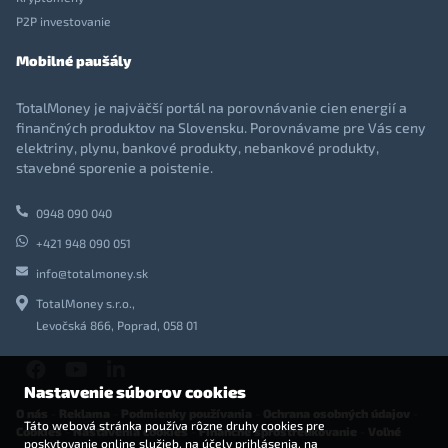
P2P investovanie
Mobilné paušály
TotalMoney je najväčší portál na porovnávanie cien energií a
finančných produktov na Slovensku. Porovnávame pre Vás ceny
elektriny, plynu, bankové produkty, nebankové produkty,
stavebné sporenie a poistenie.
0948 090 040
+421 948 090 051
info@totalmoney.sk
TotalMoney s.r.o.,
Levočská 866, Poprad, 058 01
Nastavenie súborov cookies
O nás
-
Reklama
-
Podmienky používania
-
Ochrana osobných údajov
-
Táto webová stránka používa rôzne druhy cookies pre
Cookies
-
Nastavenia cookies
-
Finančné sprostredkovanie
-
Voľné
poskytovanie online služieb, na účely prihlásenia, na