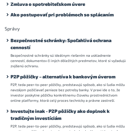
Zmluva o spotrebiteľskom úvere
Ako postupovať pri problémoch so splácaním
Správy
Bezpečnostné schránky: Spoľahlivá ochrana
cenností
Bezpečnostné schránky sú ideálnym riešením na uskladnenie
cenností, dokumentov či iných dôležitých predmetov, ktoré si vyžadujú
zvýšenú ochranu.
P2P pôžičky – alternatíva k bankovým úverom
P2P, teda peer-to-peer pôžičky, predstavujú spôsob, ako si ľudia môžu
navzájom požičiavať peniaze bez potreby banky. V praxi ide o to, že
investor poskytne pôžičku konkrétnemu človeku prostredníctvom
online platformy, ktorá celý proces technicky a právne zastreší.
Investujte inak - P2P pôžičky ako doplnok k
tradičným investíciám
P2P, teda peer-to-peer pôžičky, predstavujú spôsob, ako si ľudia môžu