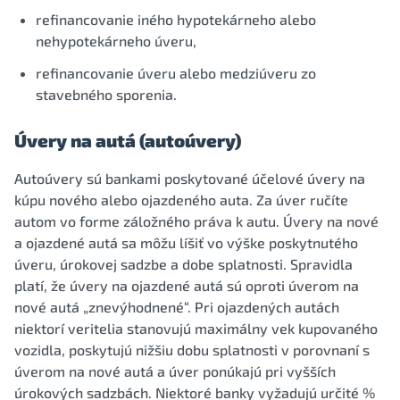
refinancovanie iného hypotekárneho alebo
nehypotekárneho úveru,
refinancovanie úveru alebo medziúveru zo
stavebného sporenia.
Úvery na autá (autoúvery)
Autoúvery sú bankami poskytované účelové úvery na
kúpu nového alebo ojazdeného auta. Za úver ručíte
autom vo forme záložného práva k autu. Úvery na nové
a ojazdené autá sa môžu líšiť vo výške poskytnutého
úveru, úrokovej sadzbe a dobe splatnosti. Spravidla
platí, že úvery na ojazdené autá sú oproti úverom na
nové autá „znevýhodnené“. Pri ojazdených autách
niektorí veritelia stanovujú maximálny vek kupovaného
vozidla, poskytujú nižšiu dobu splatnosti v porovnaní s
úverom na nové autá a úver ponúkajú pri vyšších
úrokových sadzbách. Niektoré banky vyžadujú určité %