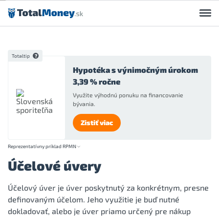
Preskočiť na obsah
Totaltip
Hypotéka s výnimočným úrokom
3,39 % ročne
Využite výhodnú ponuku na financovanie
bývania.
Zistiť viac
Reprezentatívny príklad RPMN
Účelové úvery
Účelový úver je úver poskytnutý za konkrétnym, presne
definovaným účelom. Jeho využitie je buď nutné
dokladovať, alebo je úver priamo určený pre nákup