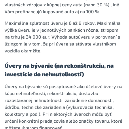
vlastných zdrojov z kúpnej ceny auta (napr. 30 %) , iné
Vám prefinancujú kupované auto aj na 100 %.
Maximálna splatnosť úveru je 6 až 8 rokov. Maximálna
výška úveru je v jednotlivých bankách rôzna, stropom
na trhu je 34 000 eur. Výhoda autoúveru v porovnaní s
lízingom je v tom, že pri úvere sa stávate vlastníkom
vozidla okamžite.
Úvery na bývanie (na rekonštrukciu, na
investície do nehnuteľností)
Úvery na bývanie sú poskytované ako účelové úvery na
kúpu nehnuteľnosti, rekonštrukciu, dostavbu
rozostavanej nehnuteľnosti, zariadenie domácnosti,
údržbu, technické zariadenia (vykurovacia technika,
kolektory a pod.). Pri niektorých úveroch môžu byť
určení konkrétni predajcovia alebo značky tovaru, ktoré
môžete úverom financovať.