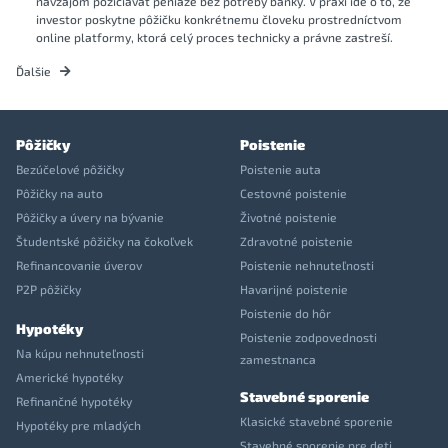
navzájom požičiavať peniaze bez potreby banky. V praxi ide o to, že
investor poskytne pôžičku konkrétnemu človeku prostredníctvom
online platformy, ktorá celý proces technicky a právne zastreší.
Ďalšie
Pôžičky
Poistenie
Bezúčelové pôžičky
Poistenie auta
Pôžičky na auto
Cestovné poistenie
Pôžičky a úvery na bývanie
Životné poistenie
Študentské pôžičky na čokoľvek
Zdravotné poistenie
Refinancovanie úverov
Poistenie nehnuteľnosti
P2P pôžičky
Havarijné poistenie
Poistenie do hôr
Hypotéky
Poistenie zodpovednosti
Na kúpu nehnuteľnosti
zamestnanca
Americké hypotéky
Stavebné sporenie
Refinančné hypotéky
Klasické stavebné sporenie
Hypotéky pre mladých
Stavebné sporenie pre deti