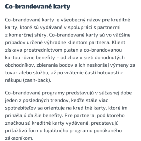
Co-brandované karty
Co-brandované karty je všeobecný názov pre kreditné
karty, ktoré sú vydávané v spolupráci s partnermi
z komerčnej sféry. Co-brandované karty sú vo väčšine
prípadov určené výhradne klientom partnera. Klient
získava prostredníctvom platenia co-brandovanou
kartou rôzne benefity – od zliav v sieti dohodnutých
obchodníkov, zbierania bodov a ich neskoršej výmeny za
tovar alebo službu, až po vrátenie časti hotovosti z
nákupu (cash-back).
Co-brandované programy predstavujú v súčasnej dobe
jeden z posledných trendov, keďže stále viac
spotrebiteľov sa orientuje na kreditné karty, ktoré im
prinášajú ďalšie benefity. Pre partnera, pod ktorého
značkou sú kreditné karty vydávané, predstavujú
príťažlivú formu lojalitného programu ponúkaného
zákazníkom.