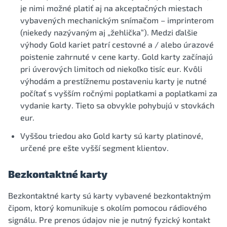
je nimi možné platiť aj na akceptačných miestach
vybavených mechanickým snímačom – imprinterom
(niekedy nazývaným aj „žehlička“). Medzi ďalšie
výhody Gold kariet patrí cestovné a / alebo úrazové
poistenie zahrnuté v cene karty. Gold karty začínajú
pri úverových limitoch od niekoľko tisíc eur. Kvôli
výhodám a prestížnemu postaveniu karty je nutné
počítať s vyšším ročnými poplatkami a poplatkami za
vydanie karty. Tieto sa obvykle pohybujú v stovkách
eur.
Vyššou triedou ako Gold karty sú karty platinové,
určené pre ešte vyšší segment klientov.
Bezkontaktné karty
Bezkontaktné karty sú karty vybavené bezkontaktným
čipom, ktorý komunikuje s okolím pomocou rádiového
signálu. Pre prenos údajov nie je nutný fyzický kontakt