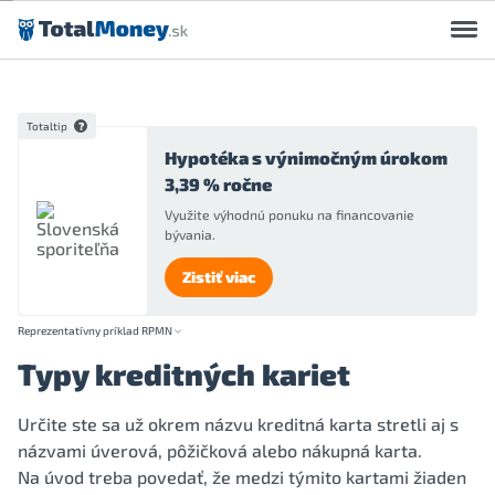
Preskočiť na obsah
Totaltip
Hypotéka s výnimočným úrokom
3,39 % ročne
Využite výhodnú ponuku na financovanie
bývania.
Zistiť viac
Reprezentatívny príklad RPMN
Typy kreditných kariet
Určite ste sa už okrem názvu kreditná karta stretli aj s
názvami úverová, pôžičková alebo nákupná karta.
Na úvod treba povedať, že medzi týmito kartami žiaden