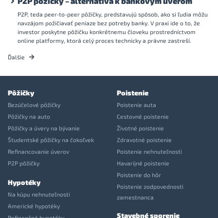
P2P pôžičky – alternatíva k bankovým úverom
P2P, teda peer-to-peer pôžičky, predstavujú spôsob, ako si ľudia môžu
navzájom požičiavať peniaze bez potreby banky. V praxi ide o to, že
investor poskytne pôžičku konkrétnemu človeku prostredníctvom
online platformy, ktorá celý proces technicky a právne zastreší.
Ďalšie
Pôžičky
Poistenie
Bezúčelové pôžičky
Poistenie auta
Pôžičky na auto
Cestovné poistenie
Pôžičky a úvery na bývanie
Životné poistenie
Študentské pôžičky na čokoľvek
Zdravotné poistenie
Refinancovanie úverov
Poistenie nehnuteľnosti
P2P pôžičky
Havarijné poistenie
Poistenie do hôr
Hypotéky
Poistenie zodpovednosti
Na kúpu nehnuteľnosti
zamestnanca
Americké hypotéky
Stavebné sporenie
Refinančné hypotéky