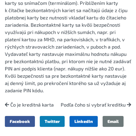
karty so snímačom (terminálom). Priblížením karty
k čítačke bezkontaktných kariet sa načítajú údaje z čipu
platobnej karty bez nutnosti vkladať kartu do čítacieho
zariadenia. Bezkontaktné karty sa kvôli bezpečnosti
využívajú pri nákupoch v nižších sumách, napr. pri
platení kartou za MHD, na parkoviskách, v trafikách, v
rýchlych stravovacích zariadeniach, v puboch a pod.
Vydavateľ karty nastavuje maximálnu hodnotu nákupu
pre bezkontaktnú platbu, pri ktorom nie je nutné zadávať
PIN ani podpis klienta (napr. nákupy nižšie ako 20 eur).
Kvôli bezpečnosti sa pre bezkontaktné karty nastavuje
aj denný limit, po prekročení ktorého sa už vyžaduje aj
zadanie PIN kódu.
Čo je kreditná karta
Podľa čoho si vybrať kreditku
Facebook
Twitter
LinkedIn
Email