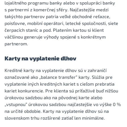
lojalitného programu banky alebo v spolupráci banky
s partnermi z komerčnej sféry. Najčastejšie medzi
takýchto partnerov patria veľké obchodné reťazce,
poisťovne, mobilní operátori, letecké spoločnosti, siete
čerpacích staníc a pod. Platením kartou si klient
väčšinou generuje výhody spojené s konkrétnym
partnerom.
Karty na vyplatenie dlhov
Kreditné karty na vyplatenie dlhov sú v zahraničí
označované ako „balance transfer“ karty. Slúžia pre
vyplatenie iných kreditných kariet s cieľom prebratia
kariet konkurencie. Pre klienta sú príťažlivé buď nižšou
úrokovou sadzbou ako na pôvodnej karte alebo
„vstupnou“ úrokovou sadzbou najčastejšie vo výške 0 %
na určité obdobie. Karty na vyplatenie dlhov sú na
slovenskom trhu rozšírené zatiaľ len minimálne.