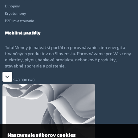
Dlhopisy
Kryptomeny
P2P investovanie
Mobilné paušály
TotalMoney je najväčší portál na porovnávanie cien energií a
finančných produktov na Slovensku. Porovnávame pre Vás ceny
elektriny, plynu, bankové produkty, nebankové produkty,
stavebné sporenie a poistenie.
0948 090 040
+421 948 090 051
info@totalmoney.sk
TotalMoney s.r.o.,
Levočská 866, Poprad, 058 01
Nastavenie súborov cookies