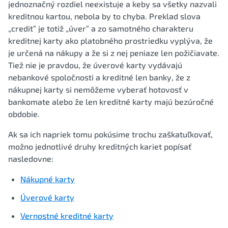
jednoznačný rozdiel neexistuje a keby sa všetky nazvali
kreditnou kartou, nebola by to chyba. Preklad slova
„credit“ je totiž „úver“ a zo samotného charakteru
kreditnej karty ako platobného prostriedku vyplýva, že
je určená na nákupy a že si z nej peniaze len požičiavate.
Tiež nie je pravdou, že úverové karty vydávajú
nebankové spoločnosti a kreditné len banky, že z
nákupnej karty si nemôžeme vyberať hotovosť v
bankomate alebo že len kreditné karty majú bezúročné
obdobie.
Ak sa ich napriek tomu pokúsime trochu zaškatuľkovať,
možno jednotlivé druhy kreditných kariet popísať
nasledovne:
Nákupné karty
Úverové karty
Vernostné kreditné karty