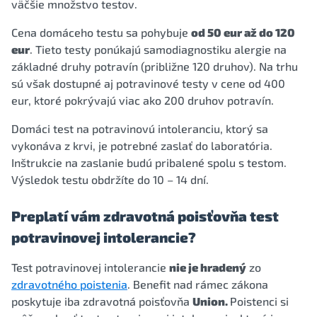
väčšie množstvo testov.
Cena domáceho testu sa pohybuje
od 50 eur až do 120
eur
. Tieto testy ponúkajú samodiagnostiku alergie na
základné druhy potravín (približne 120 druhov). Na trhu
sú však dostupné aj potravinové testy v cene od 400
eur, ktoré pokrývajú viac ako 200 druhov potravín.
Domáci test na potravinovú intoleranciu, ktorý sa
vykonáva z krvi, je potrebné zaslať do laboratória.
Inštrukcie na zaslanie budú pribalené spolu s testom.
Výsledok testu obdržíte do 10 – 14 dní.
Preplatí vám zdravotná poisťovňa test
potravinovej intolerancie?
Test potravinovej intolerancie
nie je hradený
zo
zdravotného poistenia
. Benefit nad rámec zákona
poskytuje iba zdravotná poisťovňa
Union.
Poistenci si