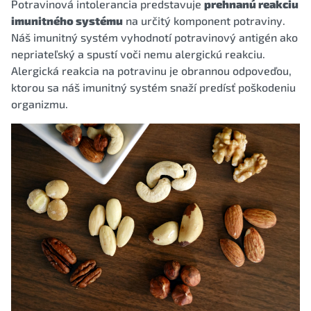
Potravinová intolerancia predstavuje
prehnanú reakciu
imunitného systému
na určitý komponent potraviny.
Náš imunitný systém vyhodnotí potravinový antigén ako
nepriateľský a spustí voči nemu alergickú reakciu.
Alergická reakcia na potravinu je obrannou odpoveďou,
ktorou sa náš imunitný systém snaží predísť poškodeniu
organizmu.