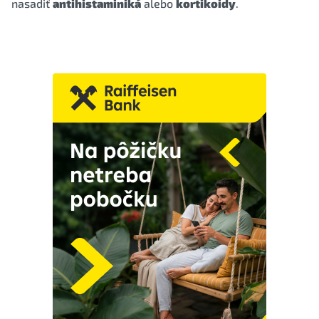
nasadiť
antihistaminiká
alebo
kortikoidy
.