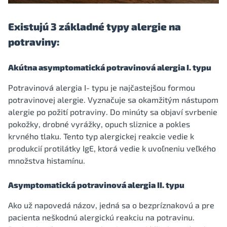
Existujú 3 základné typy alergie na
potraviny:
Akútna asymptomatická potravinová alergia I. typu
Potravinová alergia I- typu je najčastejšou formou
potravinovej alergie. Vyznačuje sa okamžitým nástupom
alergie po požití potraviny. Do minúty sa objaví svrbenie
pokožky, drobné vyrážky, opuch sliznice a pokles
krvného tlaku. Tento typ alergickej reakcie vedie k
produkcií protilátky IgE, ktorá vedie k uvoľneniu veľkého
množstva histamínu.
Asymptomatická potravinová alergia II. typu
Ako už napovedá názov, jedná sa o bezpríznakovú a pre
pacienta neškodnú alergickú reakciu na potravinu.