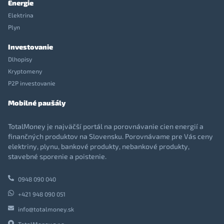
Energie
Elektrina
Plyn
Investovanie
Dlhopisy
Kryptomeny
P2P investovanie
Mobilné paušály
TotalMoney je najväčší portál na porovnávanie cien energií a
finančných produktov na Slovensku. Porovnávame pre Vás ceny
elektriny, plynu, bankové produkty, nebankové produkty,
stavebné sporenie a poistenie.
0948 090 040
+421 948 090 051
info@totalmoney.sk
TotalMoney s.r.o.,