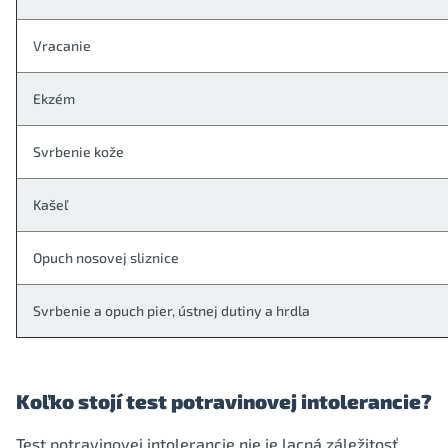
Vracanie
Ekzém
Svrbenie kože
Kašeľ
Opuch nosovej sliznice
Svrbenie a opuch pier, ústnej dutiny a hrdla
Koľko stojí test potravinovej intolerancie?
Test potravinovej intolerancie nie je lacná záležitosť.