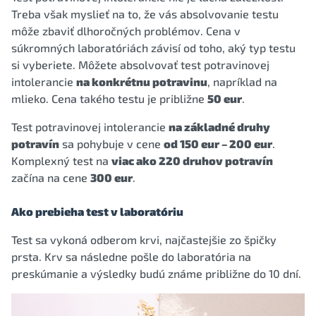
Treba však myslieť na to, že vás absolvovanie testu
môže zbaviť dlhoročných problémov. Cena v
súkromných laboratóriách závisí od toho, aký typ testu
si vyberiete. Môžete absolvovať test potravinovej
intolerancie
na konkrétnu potravinu
, napríklad na
mlieko. Cena takého testu je približne
50 eur
.
Test potravinovej intolerancie
na základné druhy
potravín
sa pohybuje v cene
od 150 eur – 200 eur
.
Komplexný test na
viac ako 220 druhov potravín
začína na cene
300 eur
.
Ako prebieha test v laboratóriu
Test sa vykoná odberom krvi, najčastejšie zo špičky
prsta. Krv sa následne pošle do laboratória na
preskúmanie a výsledky budú známe približne do 10 dní.