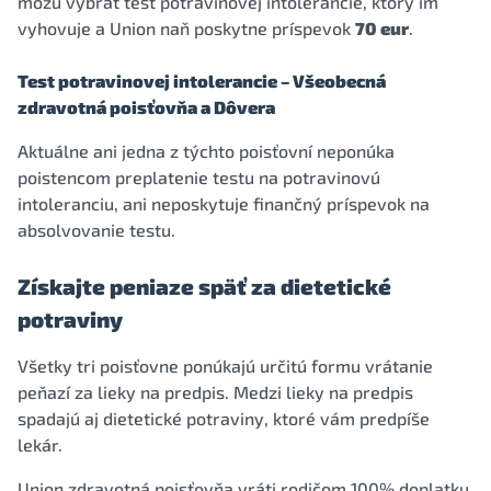
môžu vybrať test potravinovej intolerancie, ktorý im
vyhovuje a Union naň poskytne príspevok
70 eur
.
Test potravinovej intolerancie – Všeobecná
zdravotná poisťovňa a Dôvera
Aktuálne ani jedna z týchto poisťovní neponúka
poistencom preplatenie testu na potravinovú
intoleranciu, ani neposkytuje finančný príspevok na
absolvovanie testu.
Získajte peniaze späť za dietetické
potraviny
Všetky tri poisťovne ponúkajú určitú formu vrátanie
peňazí za lieky na predpis. Medzi lieky na predpis
spadajú aj dietetické potraviny, ktoré vám predpíše
lekár.
Union zdravotná poisťovňa vráti rodičom 100% doplatku