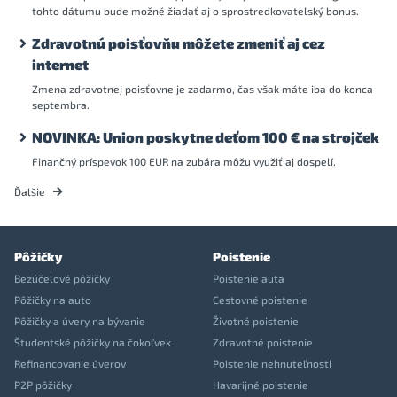
tohto dátumu bude možné žiadať aj o sprostredkovateľský bonus.
Zdravotnú poisťovňu môžete zmeniť aj cez
internet
Zmena zdravotnej poisťovne je zadarmo, čas však máte iba do konca
septembra.
NOVINKA: Union poskytne deťom 100 € na strojček
Finančný príspevok 100 EUR na zubára môžu využiť aj dospelí.
Ďalšie
Pôžičky
Poistenie
Bezúčelové pôžičky
Poistenie auta
Pôžičky na auto
Cestovné poistenie
Pôžičky a úvery na bývanie
Životné poistenie
Študentské pôžičky na čokoľvek
Zdravotné poistenie
Refinancovanie úverov
Poistenie nehnuteľnosti
P2P pôžičky
Havarijné poistenie