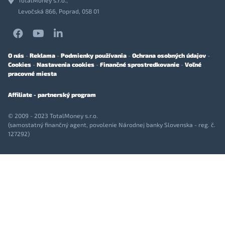
Levočská 866, Poprad, 058 01
O nás
-
Reklama
-
Podmienky používania
-
Ochrana osobných údajov
-
Cookies
-
Nastavenia cookies
-
Finančné sprostredkovanie
-
Voľné
pracovné miesta
Affiliate - partnerský program
© 2009 - 2023 TotalMoney s.r.o.
(samostatný finančný agent, povolenie Národnej banky Slovenska - reg. č.
127292)