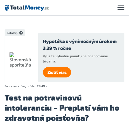
Preskočiť na obsah
Totaltip
Hypotéka s výnimočným úrokom
3,39 % ročne
Využite výhodnú ponuku na financovanie
bývania.
Zistiť viac
Reprezentatívny príklad RPMN
Test na potravinovú
intoleranciu – Preplatí vám ho
zdravotná poisťovňa?