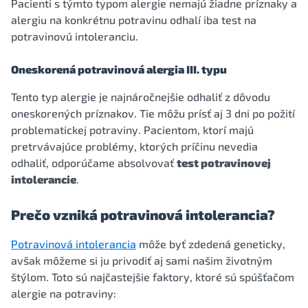
Pacienti s týmto typom alergie nemajú žiadne príznaky a
alergiu na konkrétnu potravinu odhalí iba test na
potravinovú intoleranciu.
Oneskorená potravinová alergia III. typu
Tento typ alergie je najnáročnejšie odhaliť z dôvodu
oneskorených príznakov. Tie môžu prísť aj 3 dni po požití
problematickej potraviny. Pacientom, ktorí majú
pretrvávajúce problémy, ktorých príčinu nevedia
odhaliť, odporúčame absolvovať
test potravinovej
intolerancie
.
Prečo vzniká potravinová intolerancia?
Potravinová intolerancia
môže byť zdedená geneticky,
avšak môžeme si ju privodiť aj sami našim životným
štýlom. Toto sú najčastejšie faktory, ktoré sú spúšťačom
alergie na potraviny: