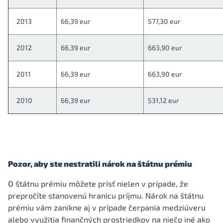
2013
66,39 eur
577,30 eur
2012
66,39 eur
663,90 eur
2011
66,39 eur
663,90 eur
2010
66,39 eur
531,12 eur
Pozor, aby ste nestratili nárok na štátnu prémiu
O štátnu prémiu môžete prísť nielen v prípade, že
prepročíte stanovenú hranicu príjmu. Nárok na štátnu
prémiu vám zanikne aj v prípade čerpania medziúveru
alebo využitia finančných prostriedkov na niečo iné ako