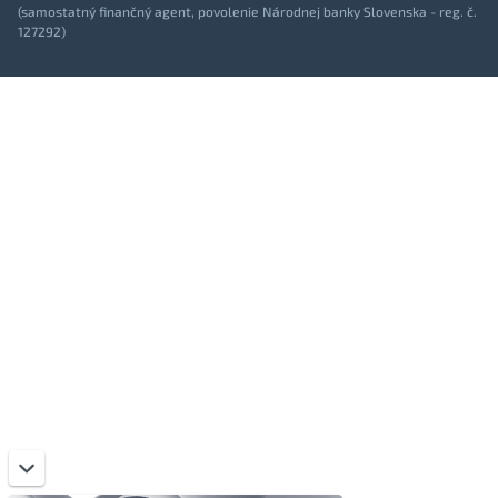
(samostatný finančný agent, povolenie Národnej banky Slovenska - reg. č.
127292)