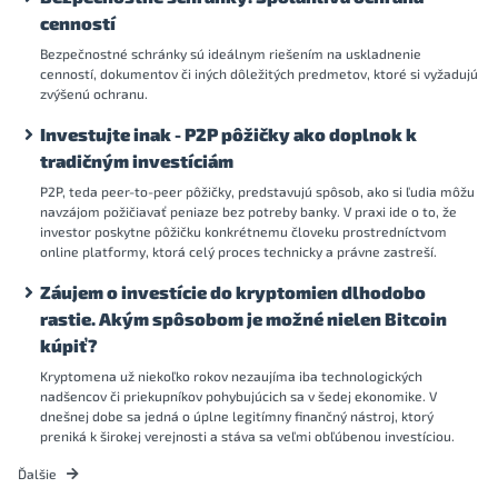
cenností
Bezpečnostné schránky sú ideálnym riešením na uskladnenie
cenností, dokumentov či iných dôležitých predmetov, ktoré si vyžadujú
zvýšenú ochranu.
Investujte inak - P2P pôžičky ako doplnok k
tradičným investíciám
P2P, teda peer-to-peer pôžičky, predstavujú spôsob, ako si ľudia môžu
navzájom požičiavať peniaze bez potreby banky. V praxi ide o to, že
investor poskytne pôžičku konkrétnemu človeku prostredníctvom
online platformy, ktorá celý proces technicky a právne zastreší.
Záujem o investície do kryptomien dlhodobo
rastie. Akým spôsobom je možné nielen Bitcoin
kúpiť?
Kryptomena už niekoľko rokov nezaujíma iba technologických
nadšencov či priekupníkov pohybujúcich sa v šedej ekonomike. V
dnešnej dobe sa jedná o úplne legitímny finančný nástroj, ktorý
preniká k širokej verejnosti a stáva sa veľmi obľúbenou investíciou.
Ďalšie