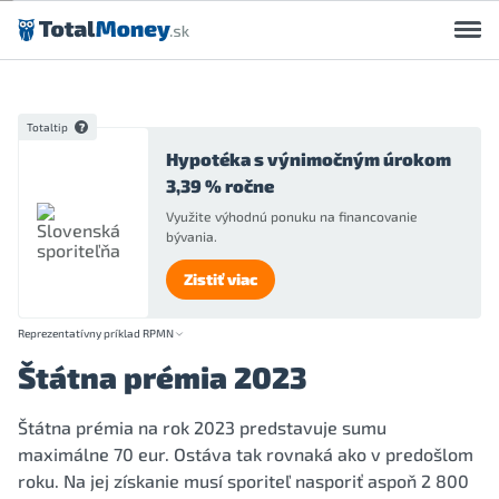
Preskočiť na obsah
Totaltip
Hypotéka s výnimočným úrokom
3,39 % ročne
Využite výhodnú ponuku na financovanie
bývania.
Zistiť viac
Reprezentatívny príklad RPMN
Štátna prémia 2023
Štátna prémia na rok 2023 predstavuje sumu
maximálne 70 eur. Ostáva tak rovnaká ako v predošlom
roku. Na jej získanie musí sporiteľ nasporiť aspoň 2 800