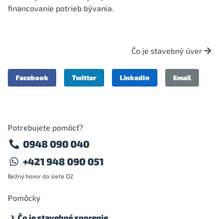
financovanie potrieb bývania.
Čo je stavebný úver
Facebook
Twitter
LinkedIn
Email
Potrebujete pomôcť?
0948 090 040
+421 948 090 051
Bežný hovor do siete O2
Pomôcky
Čo je stavebné sporenie