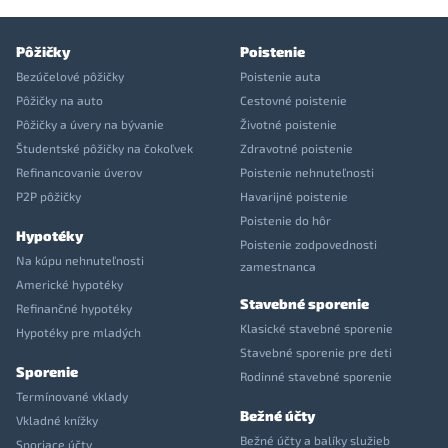
Pôžičky
Poistenie
Bezúčelové pôžičky
Poistenie auta
Pôžičky na auto
Cestovné poistenie
Pôžičky a úvery na bývanie
Životné poistenie
Študentské pôžičky na čokoľvek
Zdravotné poistenie
Refinancovanie úverov
Poistenie nehnuteľnosti
P2P pôžičky
Havarijné poistenie
Poistenie do hôr
Hypotéky
Poistenie zodpovednosti
Na kúpu nehnuteľnosti
zamestnanca
Americké hypotéky
Stavebné sporenie
Refinančné hypotéky
Klasické stavebné sporenie
Hypotéky pre mladých
Stavebné sporenie pre deti
Sporenie
Rodinné stavebné sporenie
Termínované vklady
Bežné účty
Vkladné knížky
Bežné účty a balíky služieb
Sporiace účty