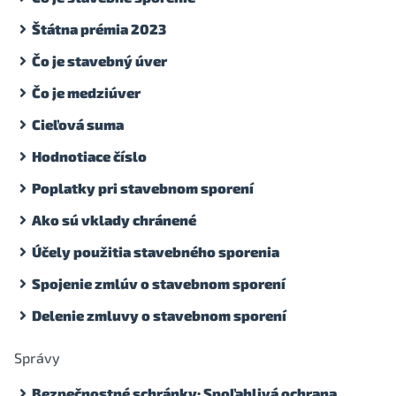
Štátna prémia 2023
Čo je stavebný úver
Čo je medziúver
Cieľová suma
Hodnotiace číslo
Poplatky pri stavebnom sporení
Ako sú vklady chránené
Účely použitia stavebného sporenia
Spojenie zmlúv o stavebnom sporení
Delenie zmluvy o stavebnom sporení
Správy
Bezpečnostné schránky: Spoľahlivá ochrana