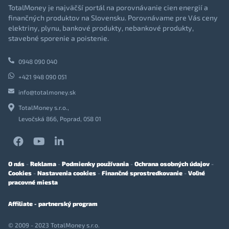
TotalMoney je najväčší portál na porovnávanie cien energií a
finančných produktov na Slovensku. Porovnávame pre Vás ceny
elektriny, plynu, bankové produkty, nebankové produkty,
stavebné sporenie a poistenie.
0948 090 040
+421 948 090 051
info@totalmoney.sk
TotalMoney s.r.o.,
Levočská 866, Poprad, 058 01
O nás
-
Reklama
-
Podmienky používania
-
Ochrana osobných údajov
-
Cookies
-
Nastavenia cookies
-
Finančné sprostredkovanie
-
Voľné
pracovné miesta
Affiliate - partnerský program
© 2009 - 2023 TotalMoney s.r.o.