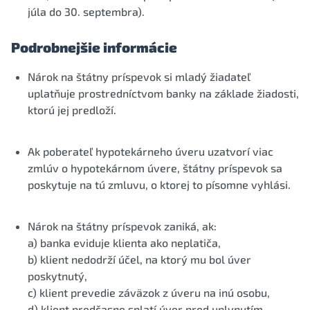
júla do 30. septembra).
Podrobnejšie informácie
Nárok na štátny príspevok si mladý žiadateľ
uplatňuje prostredníctvom banky na základe žiadosti,
ktorú jej predloží.
Ak poberateľ hypotekárneho úveru uzatvorí viac
zmlúv o hypotekárnom úvere, štátny príspevok sa
poskytuje na tú zmluvu, o ktorej to písomne vyhlási.
Nárok na štátny príspevok zaniká, ak:
a) banka eviduje klienta ako neplatiča,
b) klient nedodrží účel, na ktorý mu bol úver
poskytnutý,
c) klient prevedie záväzok z úveru na inú osobu,
d) klient predčasne splatí úver pred uplynutím