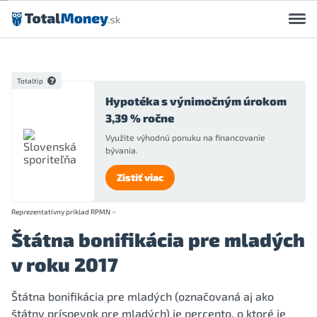
Preskočiť na obsah
Totaltip
Hypotéka s výnimočným úrokom
3,39 % ročne
Využite výhodnú ponuku na financovanie
bývania.
Zistiť viac
Reprezentatívny príklad RPMN
Štátna bonifikácia pre mladých
v roku 2017
Štátna bonifikácia pre mladých (označovaná aj ako
štátny príspevok pre mladých) je percento, o ktoré je