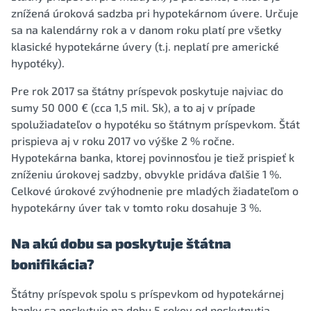
znížená úroková sadzba pri hypotekárnom úvere. Určuje
sa na kalendárny rok a v danom roku platí pre všetky
klasické hypotekárne úvery (t.j. neplatí pre americké
hypotéky).
Pre rok 2017 sa štátny príspevok poskytuje najviac do
sumy 50 000 € (cca 1,5 mil. Sk), a to aj v prípade
spolužiadateľov o hypotéku so štátnym príspevkom. Štát
prispieva aj v roku 2017 vo výške 2 % ročne.
Hypotekárna banka, ktorej povinnosťou je tiež prispieť k
zníženiu úrokovej sadzby, obvykle pridáva ďalšie 1 %.
Celkové úrokové zvýhodnenie pre mladých žiadateľom o
hypotekárny úver tak v tomto roku dosahuje 3 %.
Na akú dobu sa poskytuje štátna
bonifikácia?
Štátny príspevok spolu s príspevkom od hypotekárnej
banky sa poskytuje na dobu 5 rokov od poskytnutia