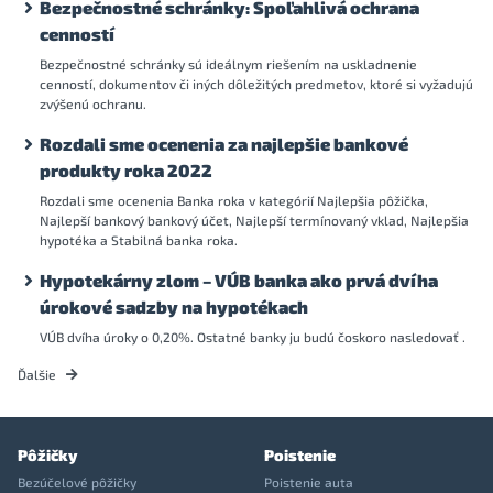
Bezpečnostné schránky: Spoľahlivá ochrana
cenností
Bezpečnostné schránky sú ideálnym riešením na uskladnenie
cenností, dokumentov či iných dôležitých predmetov, ktoré si vyžadujú
zvýšenú ochranu.
Rozdali sme ocenenia za najlepšie bankové
produkty roka 2022
Rozdali sme ocenenia Banka roka v kategórií Najlepšia pôžička,
Najlepší bankový bankový účet, Najlepší termínovaný vklad, Najlepšia
hypotéka a Stabilná banka roka.
Hypotekárny zlom – VÚB banka ako prvá dvíha
úrokové sadzby na hypotékach
VÚB dvíha úroky o 0,20%. Ostatné banky ju budú čoskoro nasledovať .
Ďalšie
Pôžičky
Poistenie
Bezúčelové pôžičky
Poistenie auta