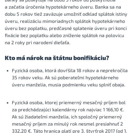
a začatia úročenia hypotekárneho úveru. Banka sa na
dobu 5 rokov tiež zaväzuje umožniť odklad splátok istiny
úveru, realizáciu mimoriadnych splátok hypotekárneho
úveru bez poplatku, predčasné splatenie úveru pri konci
fixácie bez poplatku alebo zníženie splátok na polovicu
na 2 roky pri narodení dieťaťa.
Kto má nárok na štátnu bonifikáciu?
Fyzická osoba, ktorá dovŕšila 18 rokov a neprekročila
35 rokov veku. Ak sú poberateľmi hypotekárneho
úveru manželia, musia podmienku veku splniť obaja.
Fyzická osoba, ktorej priemerný mesačný príjem bol
za predchádzajúci kalendárny rok najviac 1 166,10 €.
Ak sú žiadateľmi manželia, ich spoločný priemerný
mesačný príjem za minulý rok nesmel presiahnuť 2
332,20 €. Táto hranica platí pre 3. štvrťrok 2017 (od 1.