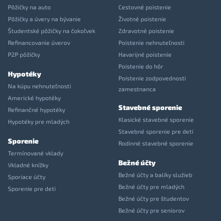
Pôžičky na auto
Cestovné poistenie
Pôžičky a úvery na bývanie
Životné poistenie
Študentské pôžičky na čokoľvek
Zdravotné poistenie
Refinancovanie úverov
Poistenie nehnuteľnosti
P2P pôžičky
Havarijné poistenie
Poistenie do hôr
Hypotéky
Poistenie zodpovednosti
Na kúpu nehnuteľnosti
zamestnanca
Americké hypotéky
Stavebné sporenie
Refinančné hypotéky
Klasické stavebné sporenie
Hypotéky pre mladých
Stavebné sporenie pre deti
Sporenie
Rodinné stavebné sporenie
Termínované vklady
Bežné účty
Vkladné knížky
Bežné účty a balíky služieb
Sporiace účty
Bežné účty pre mladých
Sporenie pre deti
Bežné účty pre študentov
Bežné účty pre seniorov