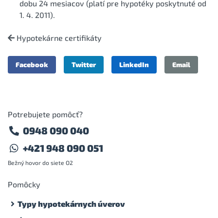
dobu 24 mesiacov (platí pre hypotéky poskytnuté od
1. 4. 2011).
Hypotekárne certifikáty
Facebook
Twitter
LinkedIn
Email
Potrebujete pomôcť?
0948 090 040
+421 948 090 051
Bežný hovor do siete O2
Pomôcky
Typy hypotekárnych úverov