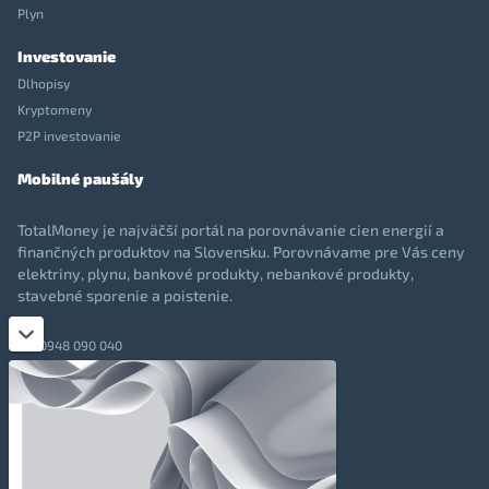
Plyn
Investovanie
Dlhopisy
Kryptomeny
P2P investovanie
Mobilné paušály
TotalMoney je najväčší portál na porovnávanie cien energií a
finančných produktov na Slovensku. Porovnávame pre Vás ceny
elektriny, plynu, bankové produkty, nebankové produkty,
stavebné sporenie a poistenie.
0948 090 040
+421 948 090 051
info@totalmoney.sk
TotalMoney s.r.o.,
Levočská 866, Poprad, 058 01