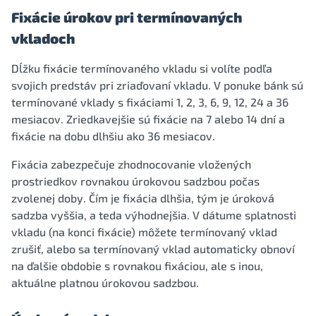
Fixácie úrokov pri termínovaných
vkladoch
Dĺžku fixácie termínovaného vkladu si volíte podľa
svojich predstáv pri zriaďovaní vkladu. V ponuke bánk sú
termínované vklady s fixáciami 1, 2, 3, 6, 9, 12, 24 a 36
mesiacov. Zriedkavejšie sú fixácie na 7 alebo 14 dní a
fixácie na dobu dlhšiu ako 36 mesiacov.
Fixácia zabezpečuje zhodnocovanie vložených
prostriedkov rovnakou úrokovou sadzbou počas
zvolenej doby. Čím je fixácia dlhšia, tým je úroková
sadzba vyššia, a teda výhodnejšia. V dátume splatnosti
vkladu (na konci fixácie) môžete termínovaný vklad
zrušiť, alebo sa termínovaný vklad automaticky obnoví
na ďalšie obdobie s rovnakou fixáciou, ale s inou,
aktuálne platnou úrokovou sadzbou.