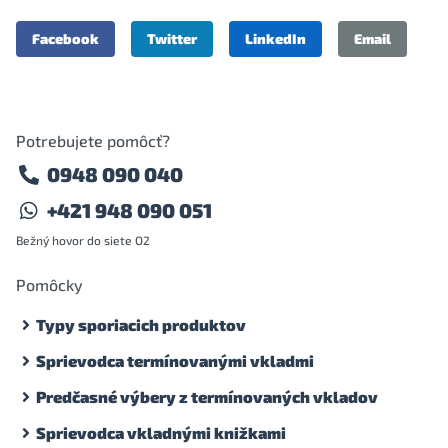
Facebook
Twitter
LinkedIn
Email
Potrebujete pomôcť?
0948 090 040
+421 948 090 051
Bežný hovor do siete O2
Pomôcky
Typy sporiacich produktov
Sprievodca termínovanými vkladmi
Predčasné výbery z termínovaných vkladov
Sprievodca vkladnými knižkami