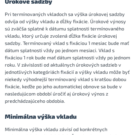
Úrokové sadzby
Pri termínovaných vkladoch sa výška úrokovej sadzby
odvíja od výšky vkladu a dĺžky fixácie. Úrokové výnosy
sú zväčša splatné k dátumu splatnosti termínovaného
vkladu, ktorý určuje zvolená dĺžka fixácie úrokovej
sadzby. Termínovaný vklad s fixáciou 1 mesiac bude mať
dátum splatnosti vždy po jednom mesiaci. Vklad s
fixáciou 1 rok bude mať dátum splatnosti vždy po jednom
roku. V závislosti od aktuálnych úrokových sadzieb v
jednotlivých kategóriách fixácií a výšky vkladu môže byť
niekedy výhodnejší termínovaný vklad s kratšou dobou
fixácie, keďže po jeho automatickej obnove sa bude v
nasledujúcom období úročiť aj úrokový výnos z
predchádzajúceho obdobia.
Minimálna výška vkladu
Minimálna výška vkladu závisí od konkrétnych