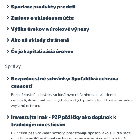
Sporiace produkty pre deti
Zmluva o vkladovom účte
Výška úrokov a úrokové výnosy
Ako sú vklady chránené
Čo je kapitalizácia úrokov
Správy
Bezpečnostné schránky: Spoľahlivá ochrana
cenností
Bezpečnostné schránky sú ideálnym riešením na uskladnenie
cenností, dokumentov či iných dôležitých predmetov, ktoré si vyžadujú
zvýšenú ochranu.
Investujte inak - P2P pôžičky ako doplnok k
tradičným investíciám
P2P, teda peer-to-peer pôžičky, predstavujú spôsob, ako si ľudia môžu
navzájom požičiavať peniaze bez potreby banky. V praxi ide o to, že