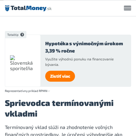
Preskočiť na obsah
Totaltip
Hypotéka s výnimočným úrokom
3,39 % ročne
Využite výhodnú ponuku na financovanie
bývania.
Zistiť viac
Reprezentatívny príklad RPMN
Sprievodca termínovanými
vkladmi
Termínovaný vklad slúži na zhodnotenie voľných
finančných prostriedkov. Je úročený výhodnejšie ako