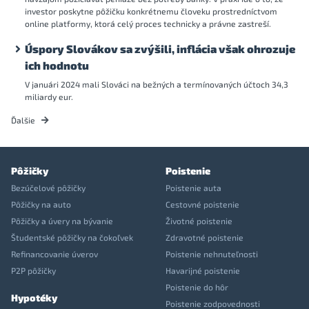
investor poskytne pôžičku konkrétnemu človeku prostredníctvom
online platformy, ktorá celý proces technicky a právne zastreší.
Úspory Slovákov sa zvýšili, inflácia však ohrozuje
ich hodnotu
V januári 2024 mali Slováci na bežných a termínovaných účtoch 34,3
miliardy eur.
Ďalšie
Pôžičky
Poistenie
Bezúčelové pôžičky
Poistenie auta
Pôžičky na auto
Cestovné poistenie
Pôžičky a úvery na bývanie
Životné poistenie
Študentské pôžičky na čokoľvek
Zdravotné poistenie
Refinancovanie úverov
Poistenie nehnuteľnosti
P2P pôžičky
Havarijné poistenie
Poistenie do hôr
Hypotéky
Poistenie zodpovednosti