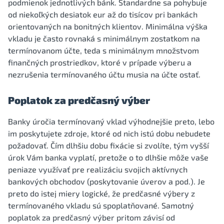
podmienok jednotlivých bánk. Štandardne sa pohybuje
od niekoľkých desiatok eur až do tisícov pri bankách
orientovaných na bonitných klientov. Minimálna výška
vkladu je často rovnaká s minimálnym zostatkom na
termínovanom účte, teda s minimálnym množstvom
finančných prostriedkov, ktoré v prípade výberu a
nezrušenia termínovaného účtu musia na účte ostať.
Poplatok za predčasný výber
Banky úročia termínovaný vklad výhodnejšie preto, lebo
im poskytujete zdroje, ktoré od nich istú dobu nebudete
požadovať. Čím dlhšiu dobu fixácie si zvolíte, tým vyšší
úrok Vám banka vyplatí, pretože o to dlhšie môže vaše
peniaze využívať pre realizáciu svojich aktívnych
bankových obchodov (poskytovanie úverov a pod.). Je
preto do istej miery logické, že predčasné výbery z
termínovaného vkladu sú spoplatňované. Samotný
poplatok za predčasný výber pritom závisí od