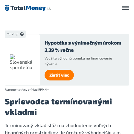
Preskočiť na obsah
Totaltip
Hypotéka s výnimočným úrokom
3,39 % ročne
Využite výhodnú ponuku na financovanie
bývania.
Zistiť viac
Reprezentatívny príklad RPMN
Sprievodca termínovanými
vkladmi
Termínovaný vklad slúži na zhodnotenie voľných
finančných prostriedkov. Je úročený výhodnejšie ako