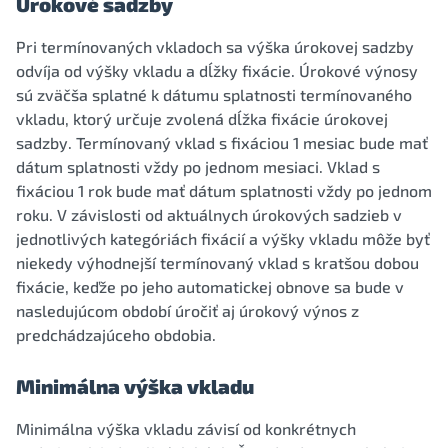
Úrokové sadzby
Pri termínovaných vkladoch sa výška úrokovej sadzby
odvíja od výšky vkladu a dĺžky fixácie. Úrokové výnosy
sú zväčša splatné k dátumu splatnosti termínovaného
vkladu, ktorý určuje zvolená dĺžka fixácie úrokovej
sadzby. Termínovaný vklad s fixáciou 1 mesiac bude mať
dátum splatnosti vždy po jednom mesiaci. Vklad s
fixáciou 1 rok bude mať dátum splatnosti vždy po jednom
roku. V závislosti od aktuálnych úrokových sadzieb v
jednotlivých kategóriách fixácií a výšky vkladu môže byť
niekedy výhodnejší termínovaný vklad s kratšou dobou
fixácie, keďže po jeho automatickej obnove sa bude v
nasledujúcom období úročiť aj úrokový výnos z
predchádzajúceho obdobia.
Minimálna výška vkladu
Minimálna výška vkladu závisí od konkrétnych