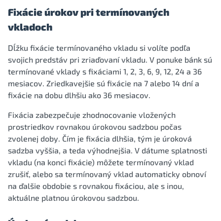
Fixácie úrokov pri termínovaných
vkladoch
Dĺžku fixácie termínovaného vkladu si volíte podľa
svojich predstáv pri zriaďovaní vkladu. V ponuke bánk sú
termínované vklady s fixáciami 1, 2, 3, 6, 9, 12, 24 a 36
mesiacov. Zriedkavejšie sú fixácie na 7 alebo 14 dní a
fixácie na dobu dlhšiu ako 36 mesiacov.
Fixácia zabezpečuje zhodnocovanie vložených
prostriedkov rovnakou úrokovou sadzbou počas
zvolenej doby. Čím je fixácia dlhšia, tým je úroková
sadzba vyššia, a teda výhodnejšia. V dátume splatnosti
vkladu (na konci fixácie) môžete termínovaný vklad
zrušiť, alebo sa termínovaný vklad automaticky obnoví
na ďalšie obdobie s rovnakou fixáciou, ale s inou,
aktuálne platnou úrokovou sadzbou.