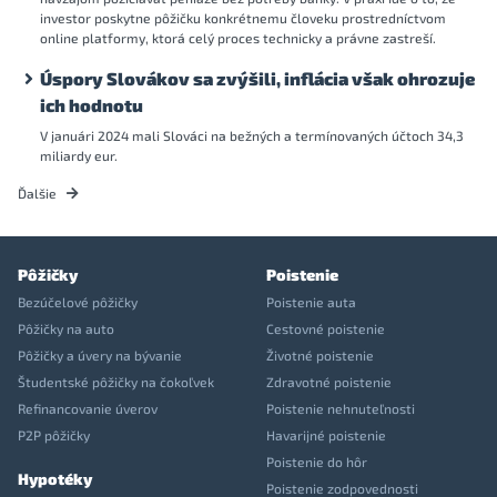
investor poskytne pôžičku konkrétnemu človeku prostredníctvom
online platformy, ktorá celý proces technicky a právne zastreší.
Úspory Slovákov sa zvýšili, inflácia však ohrozuje
ich hodnotu
V januári 2024 mali Slováci na bežných a termínovaných účtoch 34,3
miliardy eur.
Ďalšie
Pôžičky
Poistenie
Bezúčelové pôžičky
Poistenie auta
Pôžičky na auto
Cestovné poistenie
Pôžičky a úvery na bývanie
Životné poistenie
Študentské pôžičky na čokoľvek
Zdravotné poistenie
Refinancovanie úverov
Poistenie nehnuteľnosti
P2P pôžičky
Havarijné poistenie
Poistenie do hôr
Hypotéky
Poistenie zodpovednosti