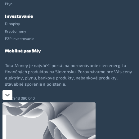
Plyn
Investovanie
Dlhopisy
Kryptomeny
P2P investovanie
Mobilné paušály
TotalMoney je najväčší portál na porovnávanie cien energií a
finančných produktov na Slovensku. Porovnávame pre Vás ceny
elektriny, plynu, bankové produkty, nebankové produkty,
stavebné sporenie a poistenie.
0948 090 040
+421 948 090 051
info@totalmoney.sk
TotalMoney s.r.o.,
Levočská 866, Poprad, 058 01