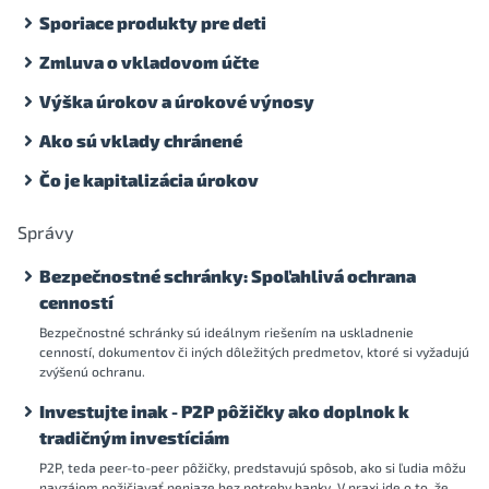
Sporiace produkty pre deti
Zmluva o vkladovom účte
Výška úrokov a úrokové výnosy
Ako sú vklady chránené
Čo je kapitalizácia úrokov
Správy
Bezpečnostné schránky: Spoľahlivá ochrana
cenností
Bezpečnostné schránky sú ideálnym riešením na uskladnenie
cenností, dokumentov či iných dôležitých predmetov, ktoré si vyžadujú
zvýšenú ochranu.
Investujte inak - P2P pôžičky ako doplnok k
tradičným investíciám
P2P, teda peer-to-peer pôžičky, predstavujú spôsob, ako si ľudia môžu
navzájom požičiavať peniaze bez potreby banky. V praxi ide o to, že