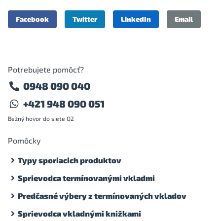
Facebook
Twitter
LinkedIn
Email
Potrebujete pomôcť?
0948 090 040
+421 948 090 051
Bežný hovor do siete O2
Pomôcky
Typy sporiacich produktov
Sprievodca termínovanými vkladmi
Predčasné výbery z termínovaných vkladov
Sprievodca vkladnými knižkami