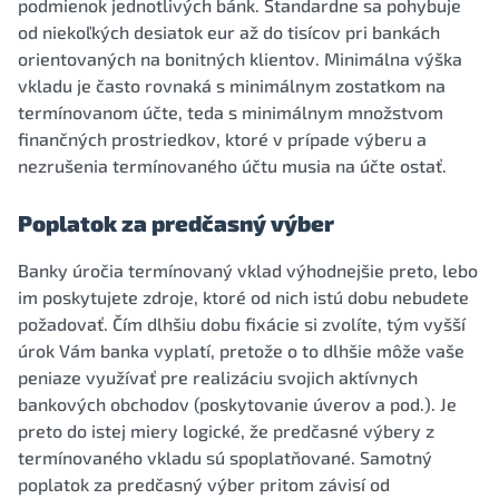
podmienok jednotlivých bánk. Štandardne sa pohybuje
od niekoľkých desiatok eur až do tisícov pri bankách
orientovaných na bonitných klientov. Minimálna výška
vkladu je často rovnaká s minimálnym zostatkom na
termínovanom účte, teda s minimálnym množstvom
finančných prostriedkov, ktoré v prípade výberu a
nezrušenia termínovaného účtu musia na účte ostať.
Poplatok za predčasný výber
Banky úročia termínovaný vklad výhodnejšie preto, lebo
im poskytujete zdroje, ktoré od nich istú dobu nebudete
požadovať. Čím dlhšiu dobu fixácie si zvolíte, tým vyšší
úrok Vám banka vyplatí, pretože o to dlhšie môže vaše
peniaze využívať pre realizáciu svojich aktívnych
bankových obchodov (poskytovanie úverov a pod.). Je
preto do istej miery logické, že predčasné výbery z
termínovaného vkladu sú spoplatňované. Samotný
poplatok za predčasný výber pritom závisí od