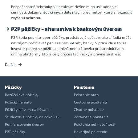
Bezpečnostné schránky sú ideálnym riešením na uskladnenie
cenností, dokumentov či iných dôležitých predmetov, ktoré si vyžadujú
zvýšenú ochranu.
P2P pôžičky – alternatíva k bankovým úverom
P2P, teda peer-to-peer pôžičky, predstavujú spôsob, ako si ľudia môžu
navzájom požičiavať peniaze bez potreby banky. V praxi ide o to, že
investor poskytne pôžičku konkrétnemu človeku prostredníctvom
online platformy, ktorá celý proces technicky a právne zastreší.
Ďalšie
Pôžičky
Poistenie
Bezúčelové pôžičky
Poistenie auta
Pôžičky na auto
Cestovné poistenie
Pôžičky a úvery na bývanie
Životné poistenie
Študentské pôžičky na čokoľvek
Zdravotné poistenie
Refinancovanie úverov
Poistenie nehnuteľnosti
P2P pôžičky
Havarijné poistenie