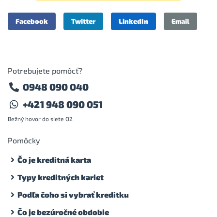
Facebook
Twitter
LinkedIn
Email
Potrebujete pomôcť?
0948 090 040
+421 948 090 051
Bežný hovor do siete O2
Pomôcky
Čo je kreditná karta
Typy kreditných kariet
Podľa čoho si vybrať kreditku
Čo je bezúročné obdobie