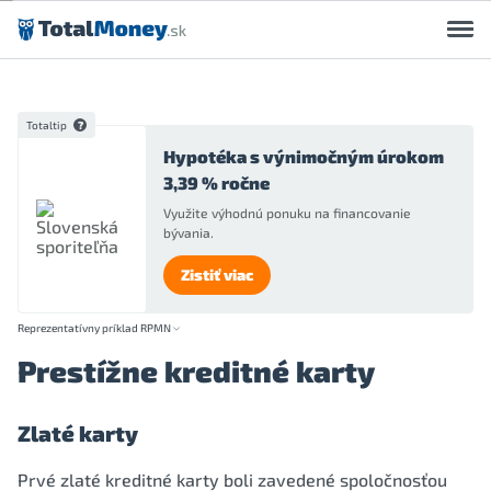
Preskočiť na obsah
Totaltip
Hypotéka s výnimočným úrokom
3,39 % ročne
Využite výhodnú ponuku na financovanie
bývania.
Zistiť viac
Reprezentatívny príklad RPMN
Prestížne kreditné karty
Zlaté karty
Prvé zlaté kreditné karty boli zavedené spoločnosťou