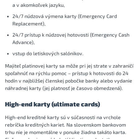
a v akomkoľvek jazyku,
24/7 núdzová výmena karty (Emergency Card
Replacement),
24/7 prístup k núdzovej hotovosti (Emergency Cash
Advance),
vstup do letiskových salónikov.
Majiteľ platinovej karty sa môže pri jej strate v zahraničí
spoľahnúť na rýchlu pomoc – prístup k hotovosti do 24
hodín v najbližšej členskej pobočke banky alebo vydanie
náhradnej karty (jej platnosť je časovo obmedzená).
High-end karty (ultimate cards)
High-end kreditné karty sú v súčasnosti na vrchole
rebríčka kreditných kariet. Na slovenskom bankovom
trhu nie je momentálne v ponuke žiadna takáto karta.