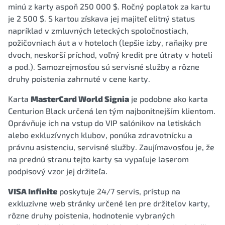
minú z karty aspoň 250 000 $. Ročný poplatok za kartu
je 2 500 $. S kartou získava jej majiteľ elitný status
napríklad v zmluvných leteckých spoločnostiach,
požičovniach áut a v hoteloch (lepšie izby, raňajky pre
dvoch, neskorší príchod, voľný kredit pre útraty v hoteli
a pod.). Samozrejmosťou sú servisné služby a rôzne
druhy poistenia zahrnuté v cene karty.
Karta
MasterCard World Signia
je podobne ako karta
Centurion Black určená len tým najbonitnejším klientom.
Oprávňuje ich na vstup do VIP salónikov na letiskách
alebo exkluzívnych klubov, ponúka zdravotnícku a
právnu asistenciu, servisné služby. Zaujímavosťou je, že
na prednú stranu tejto karty sa vypaľuje laserom
podpisový vzor jej držiteľa.
VISA Infinite
poskytuje 24/7 servis, prístup na
exkluzívne web stránky určené len pre držiteľov karty,
rôzne druhy poistenia, hodnotenie vybraných