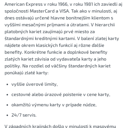
American Express v roku 1966, v roku 1981 ich zaviedli aj
spoločnosti MasterCard a VISA. Tak ako v minulosti, aj
dnes ostávajú určené hlavne bonitnejším klientom s
vyššími mesačnými príjmami a útratami. V hierarchii
platobných kariet zaujímajú prvé miesto za
štandardnými kreditnými kartami. V balení zlatej karty
nájdete okrem klasických funkcií aj rôzne ďalšie
benefity. Konkrétne funkcie a doplnkové benefity
zlatých kariet závisia od vydavateľa karty a jeho
politiky. Na rozdiel od väčšiny štandardných kariet
ponúkajú zlaté karty:
vyššie úverové limity,
cestovné alebo úrazové poistenie v cene karty,
okamžitú výmenu karty v prípade núdze,
24/7 servis.
V západných krajinách došlo v minulosti k masovému