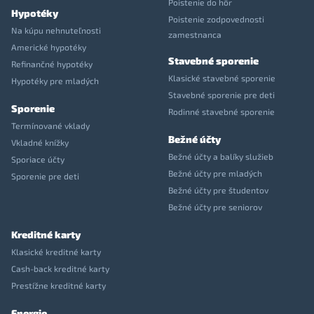
Poistenie do hôr
Hypotéky
Poistenie zodpovednosti
Na kúpu nehnuteľnosti
zamestnanca
Americké hypotéky
Stavebné sporenie
Refinančné hypotéky
Klasické stavebné sporenie
Hypotéky pre mladých
Stavebné sporenie pre deti
Sporenie
Rodinné stavebné sporenie
Termínované vklady
Bežné účty
Vkladné knížky
Bežné účty a balíky služieb
Sporiace účty
Bežné účty pre mladých
Sporenie pre deti
Bežné účty pre študentov
Bežné účty pre seniorov
Kreditné karty
Klasické kreditné karty
Cash-back kreditné karty
Prestížne kreditné karty
Energie