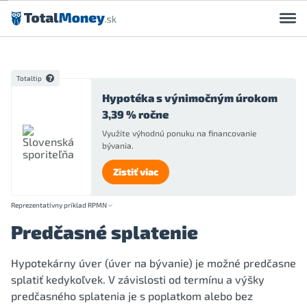
Preskočiť na obsah
Totaltip
Hypotéka s výnimočným úrokom
3,39 % ročne
Využite výhodnú ponuku na financovanie
bývania.
Zistiť viac
Reprezentatívny príklad RPMN
Predčasné splatenie
Hypotekárny úver (úver na bývanie) je možné predčasne
splatiť kedykoľvek. V závislosti od termínu a výšky
predčasného splatenia je s poplatkom alebo bez