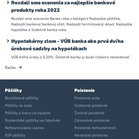
Rozdali sme ocenenia za najlepšie bankové
produkty roka 2022
Rozdali sme ocenenia Banka roka v kategórií Najlepšia pôžička,
Najlepší bankový bankový účet, Najlepší termínovaný vklad, Najlepšia
hypotéka a Stabilná banka roka.
Hypotekárny zlom – VÚB banka ako prvá dvíha
úrokové sadzby na hypotékach
VÚB dvíha úroky o 0,20%. Ostatné banky ju budú čoskoro nasledovať .
Ďalšie
Pôžičky
Poistenie
Bezúčelové pôžičky
Poistenie auta
Pôžičky na auto
Cestovné poistenie
Pôžičky a úvery na bývanie
Životné poistenie
Študentské pôžičky na čokoľvek
Zdravotné poistenie
Refinancovanie úverov
Poistenie nehnuteľnosti
P2P pôžičky
Havarijné poistenie