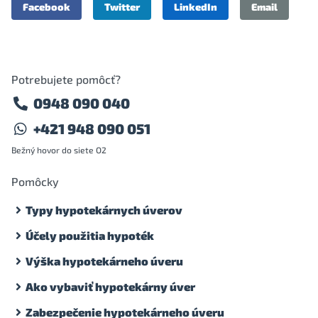
Facebook
Twitter
LinkedIn
Email
Potrebujete pomôcť?
0948 090 040
+421 948 090 051
Bežný hovor do siete O2
Pomôcky
Typy hypotekárnych úverov
Účely použitia hypoték
Výška hypotekárneho úveru
Ako vybaviť hypotekárny úver
Zabezpečenie hypotekárneho úveru