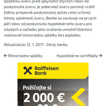
splateniu úveru pred uplynutím štyroch rokov od
poskytnutia úveru, je poberateľ úveru povinný vrátiť
štátny príspevok poskytovaný počas celej určenej
lehoty splatnosti úveru. Banka sa zaväzuje na prvých
päť rokov od poskytnutia hypotekárneho úveru pre
mladých a začiatku jeho úročenia umožniť klientovi
realizovať mimoriadnu splátku bez poplatku.
Aktualizácia: 12. 1. 2017– Zdroj: banky
Mimoriadne splátky
Hypotekárne certifikáty