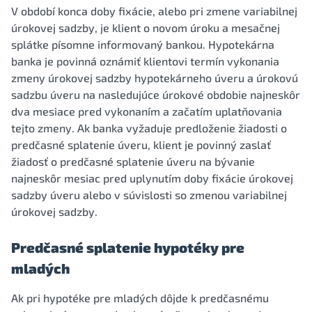
V období konca doby fixácie, alebo pri zmene variabilnej
úrokovej sadzby, je klient o novom úroku a mesačnej
splátke písomne informovaný bankou. Hypotekárna
banka je povinná oznámiť klientovi termín vykonania
zmeny úrokovej sadzby hypotekárneho úveru a úrokovú
sadzbu úveru na nasledujúce úrokové obdobie najneskôr
dva mesiace pred vykonaním a začatím uplatňovania
tejto zmeny. Ak banka vyžaduje predloženie žiadosti o
predčasné splatenie úveru, klient je povinný zaslať
žiadosť o predčasné splatenie úveru na bývanie
najneskôr mesiac pred uplynutím doby fixácie úrokovej
sadzby úveru alebo v súvislosti so zmenou variabilnej
úrokovej sadzby.
Predčasné splatenie hypotéky pre
mladých
Ak pri hypotéke pre mladých dôjde k predčasnému