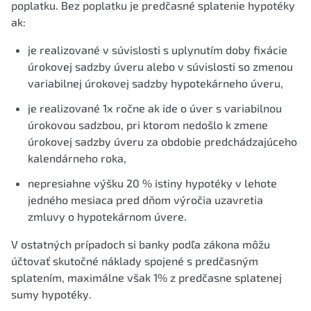
poplatku. Bez poplatku je predčasné splatenie hypotéky
ak:
je realizované v súvislosti s uplynutím doby fixácie
úrokovej sadzby úveru alebo v súvislosti so zmenou
variabilnej úrokovej sadzby hypotekárneho úveru,
je realizované 1x ročne ak ide o úver s variabilnou
úrokovou sadzbou, pri ktorom nedošlo k zmene
úrokovej sadzby úveru za obdobie predchádzajúceho
kalendárneho roka,
nepresiahne výšku 20 % istiny hypotéky v lehote
jedného mesiaca pred dňom výročia uzavretia
zmluvy o hypotekárnom úvere.
V ostatných prípadoch si banky podľa zákona môžu
účtovať skutočné náklady spojené s predčasným
splatením, maximálne však 1% z predčasne splatenej
sumy hypotéky.