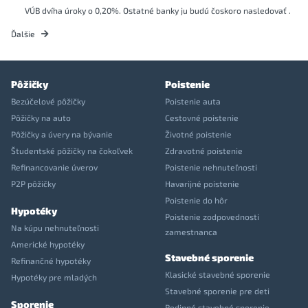
VÚB dvíha úroky o 0,20%. Ostatné banky ju budú čoskoro nasledovať .
Ďalšie
Pôžičky
Poistenie
Bezúčelové pôžičky
Poistenie auta
Pôžičky na auto
Cestovné poistenie
Pôžičky a úvery na bývanie
Životné poistenie
Študentské pôžičky na čokoľvek
Zdravotné poistenie
Refinancovanie úverov
Poistenie nehnuteľnosti
P2P pôžičky
Havarijné poistenie
Poistenie do hôr
Hypotéky
Poistenie zodpovednosti
Na kúpu nehnuteľnosti
zamestnanca
Americké hypotéky
Stavebné sporenie
Refinančné hypotéky
Klasické stavebné sporenie
Hypotéky pre mladých
Stavebné sporenie pre deti
Sporenie
Rodinné stavebné sporenie