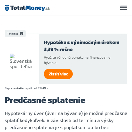
Preskočiť na obsah
Totaltip
Hypotéka s výnimočným úrokom
3,39 % ročne
Využite výhodnú ponuku na financovanie
bývania.
Zistiť viac
Reprezentatívny príklad RPMN
Predčasné splatenie
Hypotekárny úver (úver na bývanie) je možné predčasne
splatiť kedykoľvek. V závislosti od termínu a výšky
predčasného splatenia je s poplatkom alebo bez