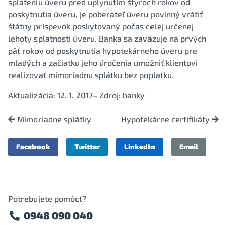
splateniu úveru pred uplynutím štyroch rokov od
poskytnutia úveru, je poberateľ úveru povinný vrátiť
štátny príspevok poskytovaný počas celej určenej
lehoty splatnosti úveru. Banka sa zaväzuje na prvých
päť rokov od poskytnutia hypotekárneho úveru pre
mladých a začiatku jeho úročenia umožniť klientovi
realizovať mimoriadnu splátku bez poplatku.
Aktualizácia: 12. 1. 2017– Zdroj: banky
Mimoriadne splátky
Hypotekárne certifikáty
Facebook
Twitter
LinkedIn
Email
Potrebujete pomôcť?
0948 090 040