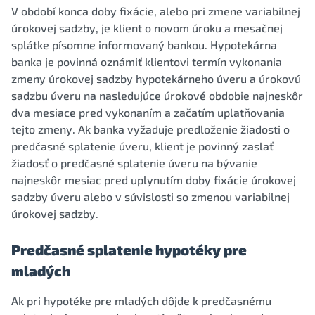
V období konca doby fixácie, alebo pri zmene variabilnej
úrokovej sadzby, je klient o novom úroku a mesačnej
splátke písomne informovaný bankou. Hypotekárna
banka je povinná oznámiť klientovi termín vykonania
zmeny úrokovej sadzby hypotekárneho úveru a úrokovú
sadzbu úveru na nasledujúce úrokové obdobie najneskôr
dva mesiace pred vykonaním a začatím uplatňovania
tejto zmeny. Ak banka vyžaduje predloženie žiadosti o
predčasné splatenie úveru, klient je povinný zaslať
žiadosť o predčasné splatenie úveru na bývanie
najneskôr mesiac pred uplynutím doby fixácie úrokovej
sadzby úveru alebo v súvislosti so zmenou variabilnej
úrokovej sadzby.
Predčasné splatenie hypotéky pre
mladých
Ak pri hypotéke pre mladých dôjde k predčasnému