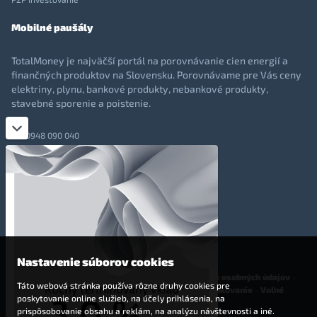
Mobilné paušály
TotalMoney je najväčší portál na porovnávanie cien energií a
finančných produktov na Slovensku. Porovnávame pre Vás ceny
elektriny, plynu, bankové produkty, nebankové produkty,
stavebné sporenie a poistenie.
0948 090 040
+421 948 090 051
info@totalmoney.sk
TotalMoney s.r.o.,
Levočská 866, Poprad, 058 01
Nastavenie súborov cookies
O nás
-
Reklama
-
Podmienky používania
-
Ochrana osobných údajov
-
Táto webová stránka používa rôzne druhy cookies pre
Cookies
-
Nastavenia cookies
-
Finančné sprostredkovanie
-
Voľné
poskytovanie online služieb, na účely prihlásenia, na
pracovné miesta
prispôsobovanie obsahu a reklám, na analýzu návštevnosti a iné.