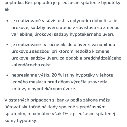
poplatku. Bez poplatku je predčasné splatenie hypotéky
ak:
je realizované v súvislosti s uplynutím doby fixácie
úrokovej sadzby úveru alebo v súvislosti so zmenou
variabilnej úrokovej sadzby hypotekárneho úveru,
je realizované 1x ročne ak ide o úver s variabilnou
úrokovou sadzbou, pri ktorom nedošlo k zmene
úrokovej sadzby úveru za obdobie predchádzajúceho
kalendárneho roka,
nepresiahne výšku 20 % istiny hypotéky v lehote
jedného mesiaca pred dňom výročia uzavretia
zmluvy o hypotekárnom úvere.
V ostatných prípadoch si banky podľa zákona môžu
účtovať skutočné náklady spojené s predčasným
splatením, maximálne však 1% z predčasne splatenej
sumy hypotéky.