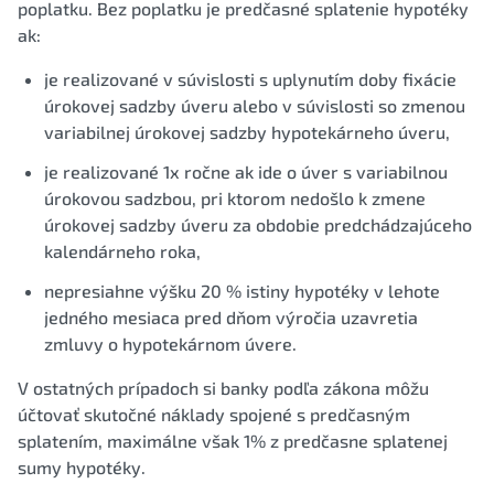
poplatku. Bez poplatku je predčasné splatenie hypotéky
ak:
je realizované v súvislosti s uplynutím doby fixácie
úrokovej sadzby úveru alebo v súvislosti so zmenou
variabilnej úrokovej sadzby hypotekárneho úveru,
je realizované 1x ročne ak ide o úver s variabilnou
úrokovou sadzbou, pri ktorom nedošlo k zmene
úrokovej sadzby úveru za obdobie predchádzajúceho
kalendárneho roka,
nepresiahne výšku 20 % istiny hypotéky v lehote
jedného mesiaca pred dňom výročia uzavretia
zmluvy o hypotekárnom úvere.
V ostatných prípadoch si banky podľa zákona môžu
účtovať skutočné náklady spojené s predčasným
splatením, maximálne však 1% z predčasne splatenej
sumy hypotéky.