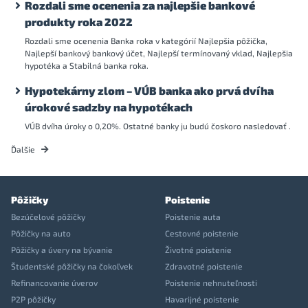
Rozdali sme ocenenia za najlepšie bankové
produkty roka 2022
Rozdali sme ocenenia Banka roka v kategórií Najlepšia pôžička,
Najlepší bankový bankový účet, Najlepší termínovaný vklad, Najlepšia
hypotéka a Stabilná banka roka.
Hypotekárny zlom – VÚB banka ako prvá dvíha
úrokové sadzby na hypotékach
VÚB dvíha úroky o 0,20%. Ostatné banky ju budú čoskoro nasledovať .
Ďalšie
Pôžičky
Poistenie
Bezúčelové pôžičky
Poistenie auta
Pôžičky na auto
Cestovné poistenie
Pôžičky a úvery na bývanie
Životné poistenie
Študentské pôžičky na čokoľvek
Zdravotné poistenie
Refinancovanie úverov
Poistenie nehnuteľnosti
P2P pôžičky
Havarijné poistenie