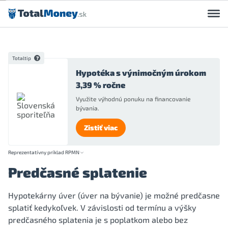
Preskočiť na obsah
Totaltip
Hypotéka s výnimočným úrokom
3,39 % ročne
Využite výhodnú ponuku na financovanie
bývania.
Zistiť viac
Reprezentatívny príklad RPMN
Predčasné splatenie
Hypotekárny úver (úver na bývanie) je možné predčasne
splatiť kedykoľvek. V závislosti od termínu a výšky
predčasného splatenia je s poplatkom alebo bez