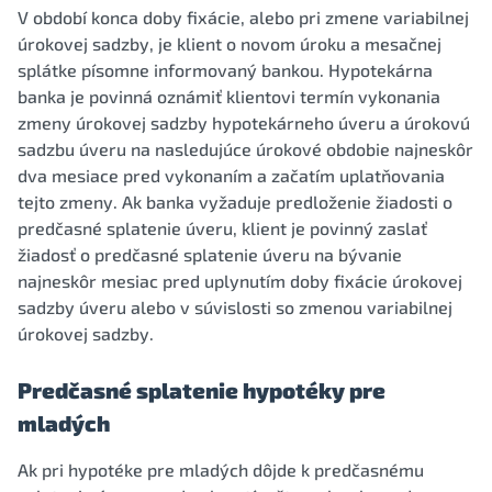
V období konca doby fixácie, alebo pri zmene variabilnej
úrokovej sadzby, je klient o novom úroku a mesačnej
splátke písomne informovaný bankou. Hypotekárna
banka je povinná oznámiť klientovi termín vykonania
zmeny úrokovej sadzby hypotekárneho úveru a úrokovú
sadzbu úveru na nasledujúce úrokové obdobie najneskôr
dva mesiace pred vykonaním a začatím uplatňovania
tejto zmeny. Ak banka vyžaduje predloženie žiadosti o
predčasné splatenie úveru, klient je povinný zaslať
žiadosť o predčasné splatenie úveru na bývanie
najneskôr mesiac pred uplynutím doby fixácie úrokovej
sadzby úveru alebo v súvislosti so zmenou variabilnej
úrokovej sadzby.
Predčasné splatenie hypotéky pre
mladých
Ak pri hypotéke pre mladých dôjde k predčasnému