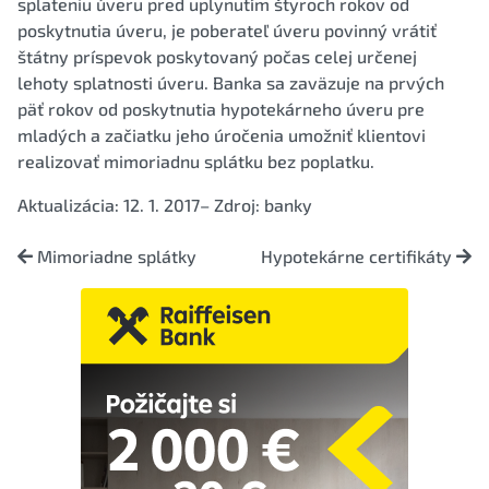
splateniu úveru pred uplynutím štyroch rokov od
poskytnutia úveru, je poberateľ úveru povinný vrátiť
štátny príspevok poskytovaný počas celej určenej
lehoty splatnosti úveru. Banka sa zaväzuje na prvých
päť rokov od poskytnutia hypotekárneho úveru pre
mladých a začiatku jeho úročenia umožniť klientovi
realizovať mimoriadnu splátku bez poplatku.
Aktualizácia: 12. 1. 2017– Zdroj: banky
Mimoriadne splátky
Hypotekárne certifikáty