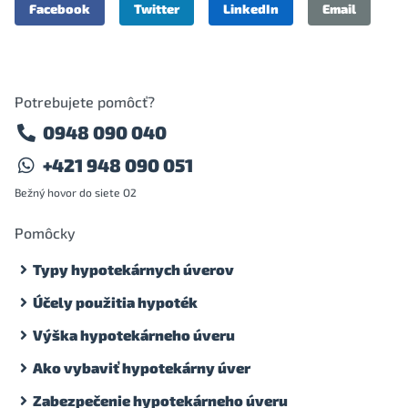
Facebook
Twitter
LinkedIn
Email
Potrebujete pomôcť?
0948 090 040
+421 948 090 051
Bežný hovor do siete O2
Pomôcky
Typy hypotekárnych úverov
Účely použitia hypoték
Výška hypotekárneho úveru
Ako vybaviť hypotekárny úver
Zabezpečenie hypotekárneho úveru