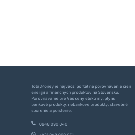
TotalMoney je najväčší portál na porovnávanie cien
energií a finančných produktov na Slovensku.
Porovnávame pre Vás ceny elektriny, plynu,
bankové produkty, nebankové produkty, stavebné
sporenie a poistenie.
0948 090 040
+421 948 090 051