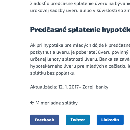
žiadosť o predčasné splatenie úveru na bývani
úrokovej sadzby úveru alebo v súvislosti so z
Predčasné splatenie hypoté
Ak pri hypotéke pre mladých dôjde k predčasn
poskytnutia úveru, je poberateľ úveru povinný 
určenej lehoty splatnosti úveru. Banka sa zav
hypotekárneho úveru pre mladých a začiatku j
splátku bez poplatku.
Aktualizácia: 12. 1. 2017– Zdroj: banky
Mimoriadne splátky
Facebook
Twitter
LinkedIn