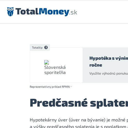
Preskočiť na obsah
Totaltip
Hypotéka s výni
ročne
Využite výhodnú ponuku 
Reprezentatívny príklad RPMN
Predčasné splate
Hypotekárny úver (úver na bývanie) je možné p
a výšky predčasného splatenia je s poplatkom 