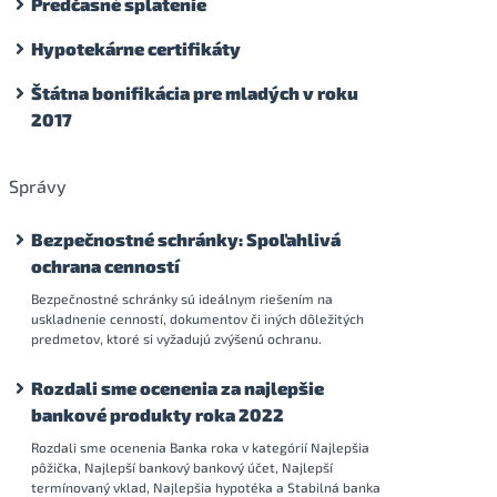
Predčasné splatenie
Hypotekárne certifikáty
Štátna bonifikácia pre mladých v roku
2017
Správy
Bezpečnostné schránky: Spoľahlivá
ochrana cenností
Bezpečnostné schránky sú ideálnym riešením na
uskladnenie cenností, dokumentov či iných dôležitých
predmetov, ktoré si vyžadujú zvýšenú ochranu.
Rozdali sme ocenenia za najlepšie
bankové produkty roka 2022
Rozdali sme ocenenia Banka roka v kategórií Najlepšia
pôžička, Najlepší bankový bankový účet, Najlepší
termínovaný vklad, Najlepšia hypotéka a Stabilná banka