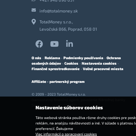
info@totalmoney.sk
TotalMoney s.r.o.,
Levočská 866, Poprad, 058 01
O nás
-
Reklama
-
Podmienky používania
-
Ochrana
osobných údajov
-
Cookies
-
Nastavenia cookies
-
Finančné sprostredkovanie
-
Voľné pracovné miesta
Affiliate - partnerský program
© 2009 - 2023 TotalMoney s.r.o.
(samostatný finančný agent, povolenie Národnej banky
Slovenska - reg. č. 127292)
Nastavenie súborov cookies
Táto webová stránka používa rôzne druhy cookies pre posky
reklám, na analýzu návštevnosti a iné. V súlade s platnou 
preferencií. Ďakujeme
Viac informácií o spracovaní cookies