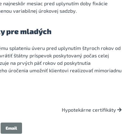
e najneskôr mesiac pred uplynutím doby fixácie
menou variabilnej úrokovej sadzby.
ky pre mladých
ému splateniu úveru pred uplynutím štyroch rokov od
vrátiť štátny príspevok poskytovaný počas celej
äzuje na prvých päť rokov od poskytnutia
eho úročenia umožniť klientovi realizovať mimoriadnu
Hypotekárne certifikáty
Email