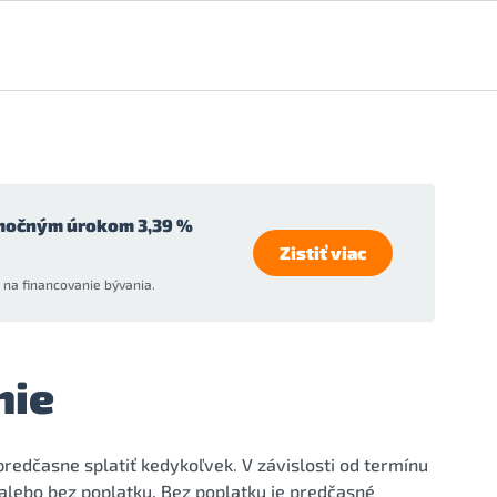
močným úrokom 3,39 %
Zistiť viac
na financovanie bývania.
nie
redčasne splatiť kedykoľvek. V závislosti od termínu
alebo bez poplatku. Bez poplatku je predčasné