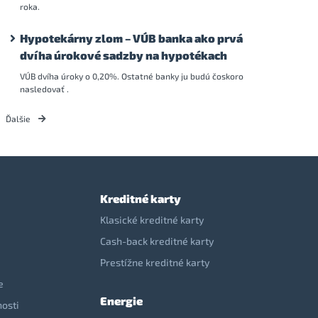
roka.
Hypotekárny zlom – VÚB banka ako prvá
dvíha úrokové sadzby na hypotékach
VÚB dvíha úroky o 0,20%. Ostatné banky ju budú čoskoro
nasledovať .
Ďalšie
Kreditné karty
Klasické kreditné karty
Cash-back kreditné karty
Prestížne kreditné karty
e
Energie
nosti