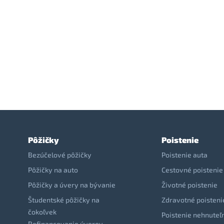
Pôžičky
Poistenie
Bezúčelové pôžičky
Poistenie auta
Pôžičky na auto
Cestovné poistenie
Pôžičky a úvery na bývanie
Životné poistenie
Študentské pôžičky na
Zdravotné poisteni
čokoľvek
Poistenie nehnuteľ
Refinancovanie úverov