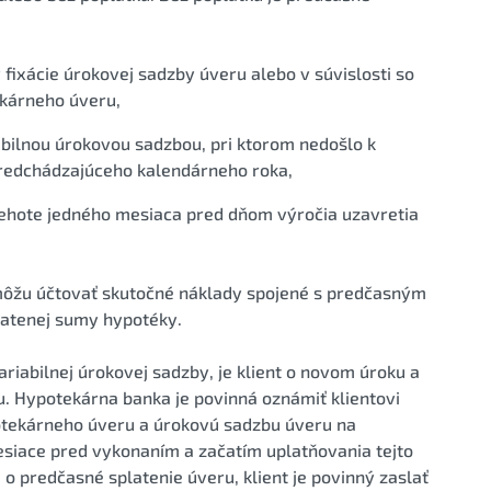
 fixácie úrokovej sadzby úveru alebo v súvislosti so
ekárneho úveru,
iabilnou úrokovou sadzbou, pri ktorom nedošlo k
redchádzajúceho kalendárneho roka,
lehote jedného mesiaca pred dňom výročia uzavretia
môžu účtovať skutočné náklady spojené s predčasným
latenej sumy hypotéky.
ariabilnej úrokovej sadzby, je klient o novom úroku a
 Hypotekárna banka je povinná oznámiť klientovi
tekárneho úveru a úrokovú sadzbu úveru na
siace pred vykonaním a začatím uplatňovania tejto
o predčasné splatenie úveru, klient je povinný zaslať