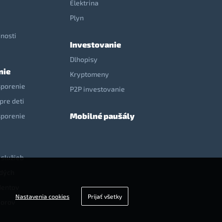
Elektrina
e
Plyn
nosti
Investovanie
Dlhopisy
nie
Kryptomeny
sporenie
P2P investovanie
pre deti
Mobilné paušály
sporenie
 služieb
adých
dentov
Nastavenia cookies
Prijať všetky
iorov