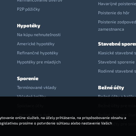
Havarijné poisteni
P2P pôžičky
Poistenie do hôr
Poistenie zodpoved
Hypotéky
zamestnanca
Na kúpu nehnuteľnosti
Stavebné spore
Americké hypotéky
Refinančné hypotéky
Klasické stavebné 
Hypotéky pre mladých
Stavebné sporenie 
Rodinné stavebné 
Sporenie
Bežné účty
Termínované vklady
Vkladné knížky
Bežné účty a balíky
Sporiace účty
Bežné účty pre ml
Sporenie pre deti
Bežné účty pre štu
tovanie online služieb, na účely prihlásenia, na prispôsobovanie obsahu a
legislatívou prosíme o potvrdenie súhlasu alebo nastavenie Vašich
Bežné účty pre sen