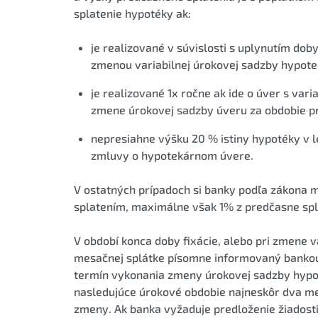
splatenie hypotéky ak:
je realizované v súvislosti s uplynutím doby
zmenou variabilnej úrokovej sadzby hypot
je realizované 1x ročne ak ide o úver s var
zmene úrokovej sadzby úveru za obdobie p
nepresiahne výšku 20 % istiny hypotéky v 
zmluvy o hypotekárnom úvere.
V ostatných prípadoch si banky podľa zákona 
splatením, maximálne však 1% z predčasne sp
V období konca doby fixácie, alebo pri zmene v
mesačnej splátke písomne informovaný bankou.
termín vykonania zmeny úrokovej sadzby hypo
nasledujúce úrokové obdobie najneskôr dva me
zmeny. Ak banka vyžaduje predloženie žiadosti 