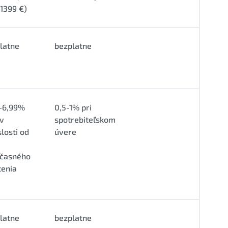
1399 €)
latne
bezplatne
-6,99%
0,5-1% pri
 v
spotrebiteľskom
slosti od
úvere
časného
tenia
latne
bezplatne