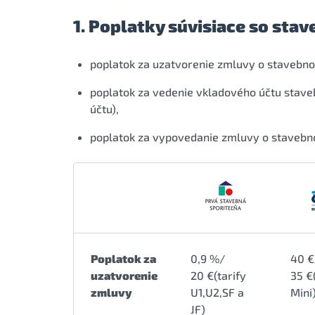
1. Poplatky súvisiace so st
poplatok za uzatvorenie zmluvy o stavebno
poplatok za vedenie vkladového účtu stave
účtu),
poplatok za vypovedanie zmluvy o stavebn
Poplatok za
0,9 %/
40 €
uzatvorenie
20 €(tarify
35 €
zmluvy
U1,U2,SF a
Mini
JF)