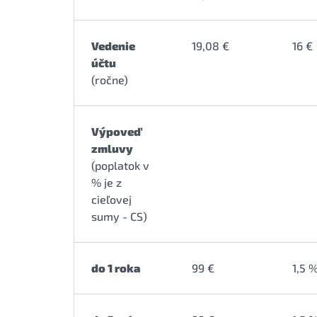
Vedenie
19,08 €
16 €
účtu
(ročne)
Výpoveď
zmluvy
(poplatok v
% je z
cieľovej
sumy - CS)
do 1 roka
99 €
1,5 