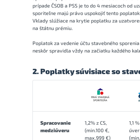
prípade ČSOB a PSS je to do 4 mesiacoch od uz
sporiteľne majú právo uspokojiť tento poplato
Vklady slúžiace na krytie poplatku za uzatvor
na štátnu prémiu.
Poplatok za vedenie účtu stavebného sporenia 
neskôr spravidla vždy na začiatku každého ka
2. Poplatky súvisiace so st
Spracovanie
1,2% z CS,
1,1 
medziúveru
(min.100 €,
úver
max.999 €)
(min