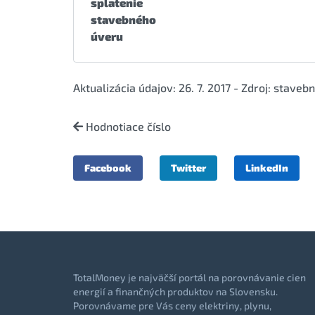
splatenie
stavebného
úveru
Aktualizácia údajov: 26. 7. 2017 - Zdroj: staveb
Hodnotiace číslo
Facebook
Twitter
LinkedIn
TotalMoney je najväčší portál na porovnávanie cien
energií a finančných produktov na Slovensku.
Porovnávame pre Vás ceny elektriny, plynu,