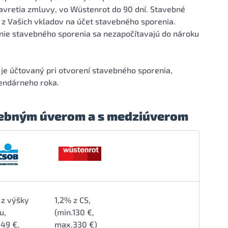
avretia zmluvy, vo Wüstenrot do 90 dní. Stavebné
k z Vašich vkladov na účet stavebného sporenia.
enie stavebného sporenia sa nezapočítavajú do nároku
je účtovaný pri otvorení stavebného sporenia,
lendárneho roka.
avebným úverom a s medziúverom
% z výšky
1,2% z CS,
u,
(min.130 €,
.49 €,
max.330 €)