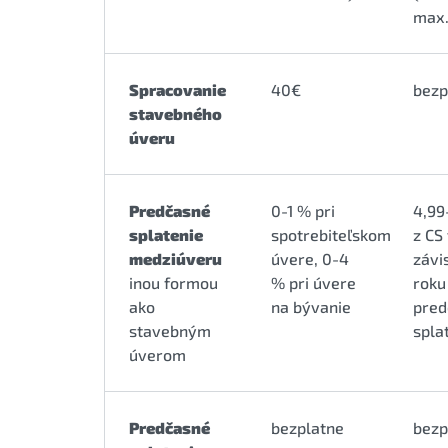
max.
Spracovanie
40€
bezp
stavebného
úveru
Predčasné
0-1 % pri
4,99
splatenie
spotrebiteľskom
z CS
medziúveru
úvere, 0-4
závi
inou formou
% pri úvere
roku
ako
na bývanie
pred
stavebným
spla
úverom
Predčasné
bezplatne
bezp