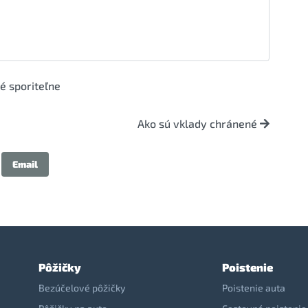
né sporiteľne
Ako sú vklady chránené
Email
Pôžičky
Poistenie
Bezúčelové pôžičky
Poistenie auta