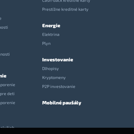
Cash-back kreditné karty
Prestížne kreditné karty
e
Energie
nosti
Elektrina
e
Plyn
nosti
Investovanie
Dlhopisy
nie
Kryptomeny
sporenie
P2P investovanie
pre deti
Mobilné paušály
sporenie
 služieb