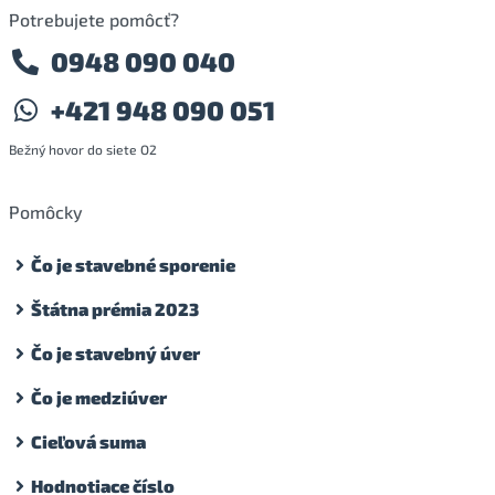
Potrebujete pomôcť?
0948 090 040
+421 948 090 051
Bežný hovor do siete O2
Pomôcky
Čo je stavebné sporenie
Štátna prémia 2023
Čo je stavebný úver
Čo je medziúver
Cieľová suma
Hodnotiace číslo