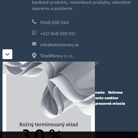
bankové produkty, nebankové produkty, stavebné
sporenie a poistenie.
0948 090 040
+421 948 090 051
info@totalmoney.sk
TotalMoney s.r.o.,
Levočská 866, Poprad, 058 01
O nás
-
Reklama
-
Podmienky používania
-
Ochrana
osobných údajov
-
Cookies
-
Nastavenia cookies
-
Finančné sprostredkovanie
-
Voľné pracovné miesta
Affiliate - partnerský program
© 2009 - 2023 TotalMoney s.r.o.
(samostatný finančný agent, povolenie Národnej banky