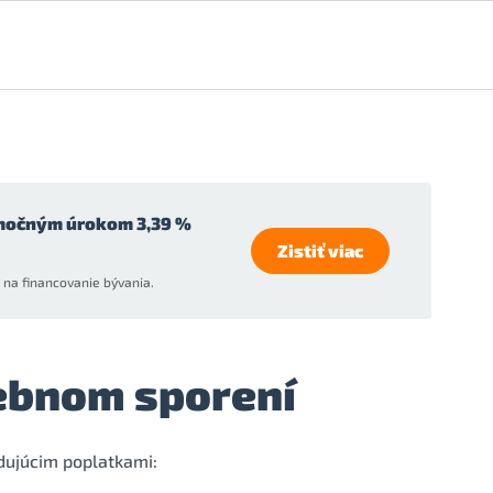
močným úrokom 3,39 %
Zistiť viac
na financovanie bývania.
vebnom sporení
edujúcim poplatkami: