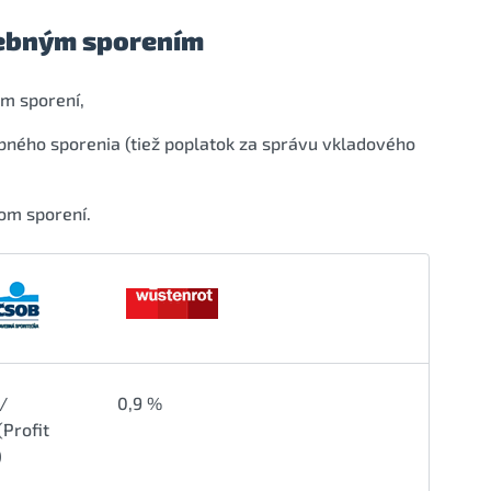
avebným sporením
m sporení,
bného sporenia (tiež poplatok za správu vkladového
om sporení.
/
0,9 %
(Profit
)