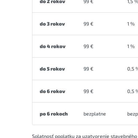
do 2 rokov
99 €
1,5 
do 3 rokov
99 €
1 %
do 4 rokov
99 €
1 %
do 5 rokov
99 €
0,5 
do 6 rokov
99 €
0,5 
po 6 rokoch
bezplatne
bezp
Splatnosť poplatku za uzatvorenie stavebného s