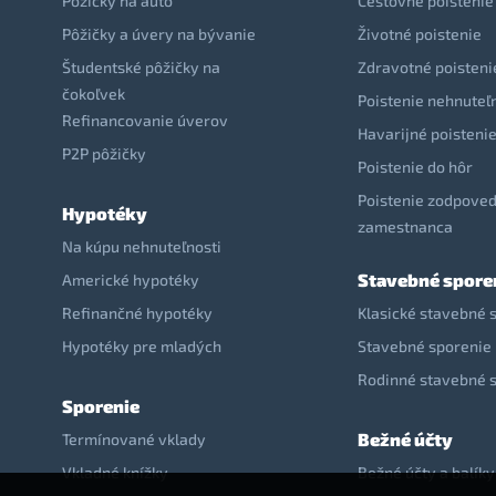
Pôžičky na auto
Cestovné poistenie
Pôžičky a úvery na bývanie
Životné poistenie
Študentské pôžičky na
Zdravotné poisteni
čokoľvek
Poistenie nehnuteľ
Refinancovanie úverov
Havarijné poisteni
P2P pôžičky
Poistenie do hôr
Poistenie zodpoved
Hypotéky
zamestnanca
Na kúpu nehnuteľnosti
Stavebné spore
Americké hypotéky
Refinančné hypotéky
Klasické stavebné 
Hypotéky pre mladých
Stavebné sporenie 
Rodinné stavebné 
Sporenie
Bežné účty
Termínované vklady
Vkladné knížky
Bežné účty a balíky