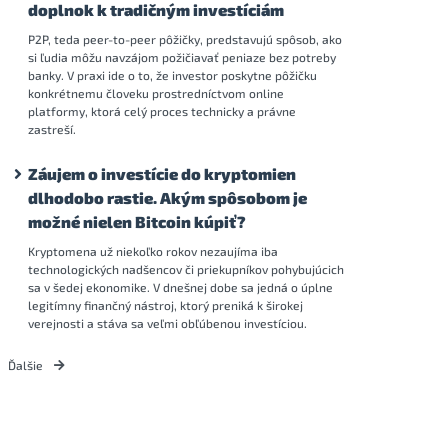
doplnok k tradičným investíciám
P2P, teda peer-to-peer pôžičky, predstavujú spôsob, ako
si ľudia môžu navzájom požičiavať peniaze bez potreby
banky. V praxi ide o to, že investor poskytne pôžičku
konkrétnemu človeku prostredníctvom online
platformy, ktorá celý proces technicky a právne
zastreší.
Záujem o investície do kryptomien
dlhodobo rastie. Akým spôsobom je
možné nielen Bitcoin kúpiť?
Kryptomena už niekoľko rokov nezaujíma iba
technologických nadšencov či priekupníkov pohybujúcich
sa v šedej ekonomike. V dnešnej dobe sa jedná o úplne
legitímny finančný nástroj, ktorý preniká k širokej
verejnosti a stáva sa veľmi obľúbenou investíciou.
Ďalšie