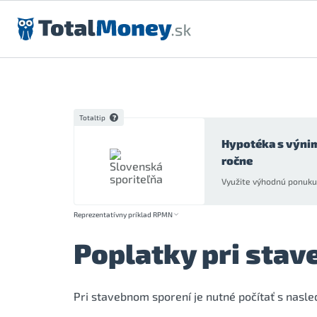
Preskočiť na obsah
Totaltip
Hypotéka s výni
ročne
Využite výhodnú ponuku 
Reprezentatívny príklad RPMN
Poplatky pri sta
Pri stavebnom sporení je nutné počítať s nasl