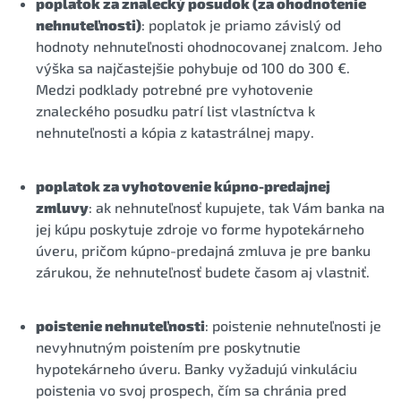
poplatok za znalecký posudok (za ohodnotenie
nehnuteľnosti)
: poplatok je priamo závislý od
hodnoty nehnuteľnosti ohodnocovanej znalcom. Jeho
výška sa najčastejšie pohybuje od 100 do 300 €.
Medzi podklady potrebné pre vyhotovenie
znaleckého posudku patrí list vlastníctva k
nehnuteľnosti a kópia z katastrálnej mapy.
poplatok za vyhotovenie kúpno-predajnej
zmluvy
: ak nehnuteľnosť kupujete, tak Vám banka na
jej kúpu poskytuje zdroje vo forme hypotekárneho
úveru, pričom kúpno-predajná zmluva je pre banku
zárukou, že nehnuteľnosť budete časom aj vlastniť.
poistenie nehnuteľnosti
: poistenie nehnuteľnosti je
nevyhnutným poistením pre poskytnutie
hypotekárneho úveru. Banky vyžadujú vinkuláciu
poistenia vo svoj prospech, čím sa chránia pred