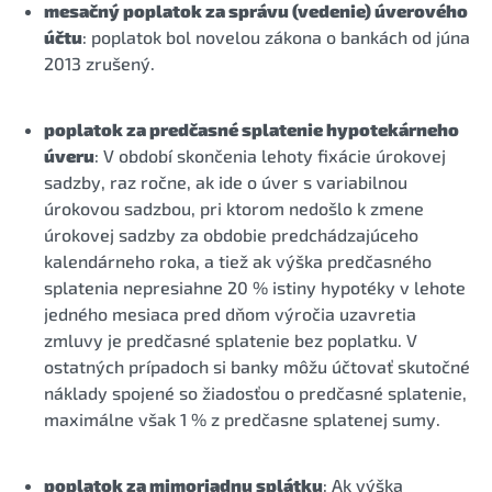
mesačný poplatok za správu (vedenie) úverového
účtu
: poplatok bol novelou zákona o bankách od júna
2013 zrušený.
poplatok za predčasné splatenie hypotekárneho
úveru
: V období skončenia lehoty fixácie úrokovej
sadzby, raz ročne, ak ide o úver s variabilnou
úrokovou sadzbou, pri ktorom nedošlo k zmene
úrokovej sadzby za obdobie predchádzajúceho
kalendárneho roka, a tiež ak výška predčasného
splatenia nepresiahne 20 % istiny hypotéky v lehote
jedného mesiaca pred dňom výročia uzavretia
zmluvy je predčasné splatenie bez poplatku. V
ostatných prípadoch si banky môžu účtovať skutočné
náklady spojené so žiadosťou o predčasné splatenie,
maximálne však 1 % z predčasne splatenej sumy.
poplatok za mimoriadnu splátku
: Ak výška