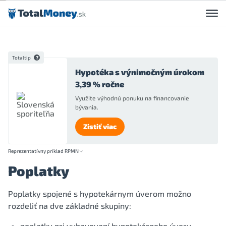
Preskočiť na obsah
Totaltip
Hypotéka s výnimočným úrokom
3,39 % ročne
Využite výhodnú ponuku na financovanie
bývania.
Zistiť viac
Reprezentatívny príklad RPMN
Poplatky
Poplatky spojené s hypotekárnym úverom možno
rozdeliť na dve základné skupiny:
poplatky pri vybavovaní hypotekárneho úveru,