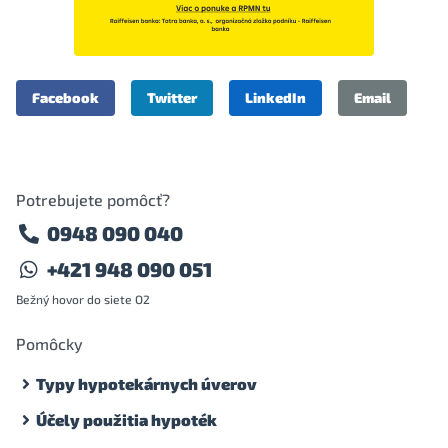
Facebook
Twitter
LinkedIn
Email
Potrebujete pomôcť?
0948 090 040
+421 948 090 051
Bežný hovor do siete O2
Pomôcky
Typy hypotekárnych úverov
Účely použitia hypoték