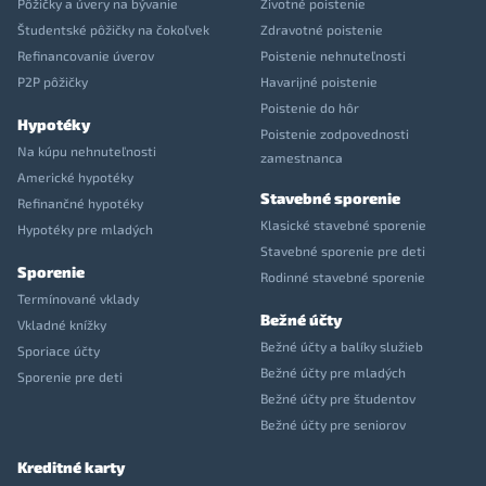
Pôžičky a úvery na bývanie
Životné poistenie
Študentské pôžičky na čokoľvek
Zdravotné poistenie
Refinancovanie úverov
Poistenie nehnuteľnosti
P2P pôžičky
Havarijné poistenie
Poistenie do hôr
Hypotéky
Poistenie zodpovednosti
Na kúpu nehnuteľnosti
zamestnanca
Americké hypotéky
Stavebné sporenie
Refinančné hypotéky
Klasické stavebné sporenie
Hypotéky pre mladých
Stavebné sporenie pre deti
Sporenie
Rodinné stavebné sporenie
Termínované vklady
Bežné účty
Vkladné knížky
Bežné účty a balíky služieb
Sporiace účty
Bežné účty pre mladých
Sporenie pre deti
Bežné účty pre študentov
Bežné účty pre seniorov
Kreditné karty