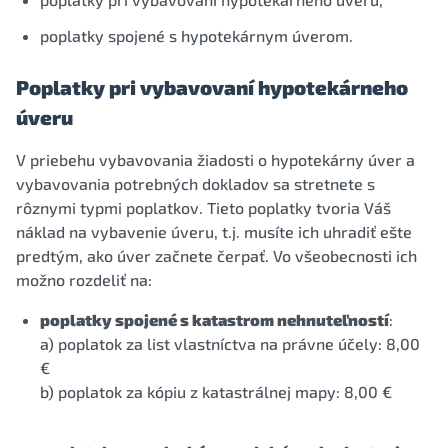
poplatky spojené s hypotekárnym úverom.
Poplatky pri vybavovaní hypotekárneho
úveru
V priebehu vybavovania žiadosti o hypotekárny úver a
vybavovania potrebných dokladov sa stretnete s
rôznymi typmi poplatkov. Tieto poplatky tvoria Váš
náklad na vybavenie úveru, t.j. musíte ich uhradiť ešte
predtým, ako úver začnete čerpať. Vo všeobecnosti ich
možno rozdeliť na:
poplatky spojené s katastrom nehnuteľností
:
a) poplatok za list vlastníctva na právne účely: 8,00
€
b) poplatok za kópiu z katastrálnej mapy: 8,00 €