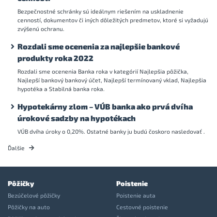
Bezpečnostné schránky sú ideálnym riešením na uskladnenie
cenností, dokumentov či iných dôležitých predmetov, ktoré si vyžadujú
zvýšenú ochranu.
Rozdali sme ocenenia za najlepšie bankové
produkty roka 2022
Rozdali sme ocenenia Banka roka v kategórií Najlepšia pôžička,
Najlepší bankový bankový účet, Najlepší termínovaný vklad, Najlepšia
hypotéka a Stabilná banka roka.
Hypotekárny zlom – VÚB banka ako prvá dvíha
úrokové sadzby na hypotékach
VÚB dvíha úroky o 0,20%. Ostatné banky ju budú čoskoro nasledovať .
Ďalšie
Pôžičky
Poistenie
Bezúčelové pôžičky
Poistenie auta
Pôžičky na auto
Cestovné poistenie