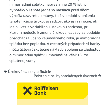
mimoriadnej splátky nepresiahne 20 % istiny
hypotéky v lehote jedného mesiaca pred dňom
výročia uzavretia zmluvy, tiež v období skončenia
lehoty fixácie úrokovej sadzby, ako aj raz ročne, ak
ide o úver s variabilnou úrokovou sadzbou, pri
ktorom nedošlo k zmene úrokovej sadzby za obdobie
predchádzajúceho kalendárneho roka, je mimoriadna
splátka bez poplatku. V ostatných prípadoch si banky
môžu účtovať skutočné náklady spojené so žiadosťou
o mimoriadnu splátku, maximálne však 1 % zo
splatenej sumy.
Úrokové sadzby a fixácie
Poistenie pri hypotekárnych úveroch