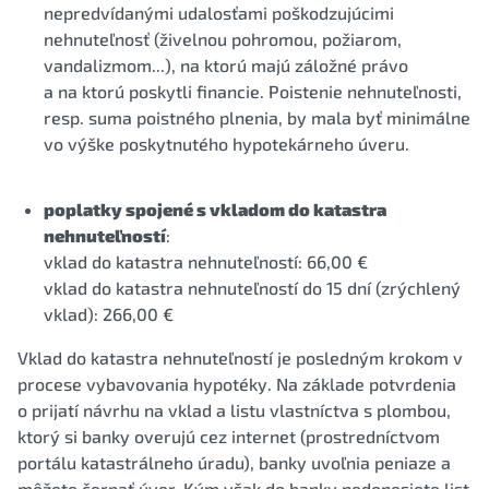
nepredvídanými udalosťami poškodzujúcimi
nehnuteľnosť (živelnou pohromou, požiarom,
vandalizmom...), na ktorú majú záložné právo
a na ktorú poskytli financie. Poistenie nehnuteľnosti,
resp. suma poistného plnenia, by mala byť minimálne
vo výške poskytnutého hypotekárneho úveru.
poplatky spojené s vkladom do katastra
nehnuteľností
:
vklad do katastra nehnuteľností: 66,00 €
vklad do katastra nehnuteľností do 15 dní (zrýchlený
vklad): 266,00 €
Vklad do katastra nehnuteľností je posledným krokom v
procese vybavovania hypotéky. Na základe potvrdenia
o prijatí návrhu na vklad a listu vlastníctva s plombou,
ktorý si banky overujú cez internet (prostredníctvom
portálu katastrálneho úradu), banky uvoľnia peniaze a
môžete čerpať úver. Kým však do banky nedonesiete list