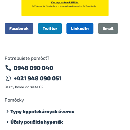
Facebook
Twitter
LinkedIn
Email
Potrebujete pomôcť?
0948 090 040
+421 948 090 051
Bežný hovor do siete O2
Pomôcky
Typy hypotekárnych úverov
Účely použitia hypoték