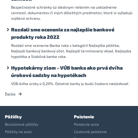
Bezpečnostné schránky sú ideálnym riešením na uskladnenie
cenností, dokumentov či iných dôležitých predmetov, ktoré si vyžadujú
zvýšenú ochranu.
Rozdali sme ocenenia za najlepšie bankové
produkty roka 2022
Rozdali sme ocenenia Banka roka v kategórií Najlepšia pôžička,
Najlepší bankový bankový účet, Najlepší termínovaný vklad, Najlepšia
hypotéka a Stabilná banka roka.
Hypotekárny zlom – VÚB banka ako prvá dvíha
úrokové sadzby na hypotékach
VÚB dvíha úroky o 0,20%. Ostatné banky ju budú čoskoro nasledovať .
Ďalšie
Pôžičky
Poistenie
Bezúčelové pôžičky
Poistenie auta
Pôžičky na auto
Cestovné poistenie