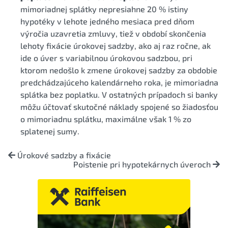
mimoriadnej splátky nepresiahne 20 % istiny
hypotéky v lehote jedného mesiaca pred dňom
výročia uzavretia zmluvy, tiež v období skončenia
lehoty fixácie úrokovej sadzby, ako aj raz ročne, ak
ide o úver s variabilnou úrokovou sadzbou, pri
ktorom nedošlo k zmene úrokovej sadzby za obdobie
predchádzajúceho kalendárneho roka, je mimoriadna
splátka bez poplatku. V ostatných prípadoch si banky
môžu účtovať skutočné náklady spojené so žiadosťou
o mimoriadnu splátku, maximálne však 1 % zo
splatenej sumy.
Úrokové sadzby a fixácie
Poistenie pri hypotekárnych úveroch