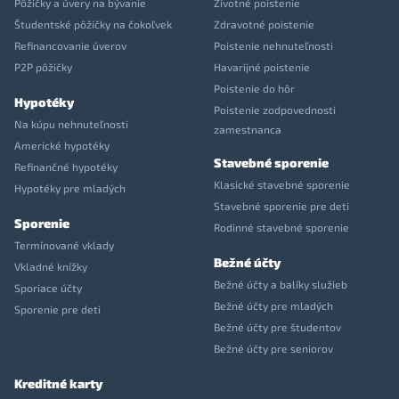
Pôžičky a úvery na bývanie
Životné poistenie
Študentské pôžičky na čokoľvek
Zdravotné poistenie
Refinancovanie úverov
Poistenie nehnuteľnosti
P2P pôžičky
Havarijné poistenie
Poistenie do hôr
Hypotéky
Poistenie zodpovednosti
Na kúpu nehnuteľnosti
zamestnanca
Americké hypotéky
Stavebné sporenie
Refinančné hypotéky
Klasické stavebné sporenie
Hypotéky pre mladých
Stavebné sporenie pre deti
Sporenie
Rodinné stavebné sporenie
Termínované vklady
Bežné účty
Vkladné knížky
Bežné účty a balíky služieb
Sporiace účty
Bežné účty pre mladých
Sporenie pre deti
Bežné účty pre študentov
Bežné účty pre seniorov
Kreditné karty