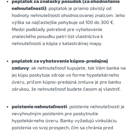
poplatok za znalecký posudok (za ohodnotenie
nehnuteľnosti)
: poplatok je priamo závislý od
hodnoty nehnuteľnosti ohodnocovanej znalcom. Jeho
výška sa najčastejšie pohybuje od 100 do 300 €.
Medzi podklady potrebné pre vyhotovenie
znaleckého posudku patrí list vlastníctva k
nehnuteľnosti a kópia z katastrálnej mapy.
poplatok za vyhotovenie kúpno-predajnej
zmluvy
: ak nehnuteľnosť kupujete, tak Vám banka na
jej kúpu poskytuje zdroje vo forme hypotekárneho
úveru, pričom kúpno-predajná zmluva je pre banku
zárukou, že nehnuteľnosť budete časom aj vlastniť.
poistenie nehnuteľnosti
: poistenie nehnuteľnosti je
nevyhnutným poistením pre poskytnutie
hypotekárneho úveru. Banky vyžadujú vinkuláciu
poistenia vo svoj prospech, čím sa chránia pred