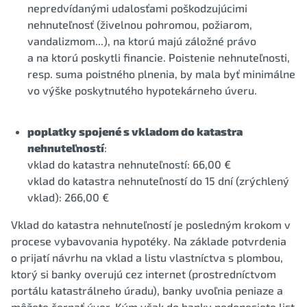
nepredvídanými udalosťami poškodzujúcimi
nehnuteľnosť (živelnou pohromou, požiarom,
vandalizmom...), na ktorú majú záložné právo
a na ktorú poskytli financie. Poistenie nehnuteľnosti,
resp. suma poistného plnenia, by mala byť minimálne
vo výške poskytnutého hypotekárneho úveru.
poplatky spojené s vkladom do katastra
nehnuteľností
:
vklad do katastra nehnuteľností: 66,00 €
vklad do katastra nehnuteľností do 15 dní (zrýchlený
vklad): 266,00 €
Vklad do katastra nehnuteľností je posledným krokom v
procese vybavovania hypotéky. Na základe potvrdenia
o prijatí návrhu na vklad a listu vlastníctva s plombou,
ktorý si banky overujú cez internet (prostredníctvom
portálu katastrálneho úradu), banky uvoľnia peniaze a
môžete čerpať úver. Kým však do banky nedonesiete list