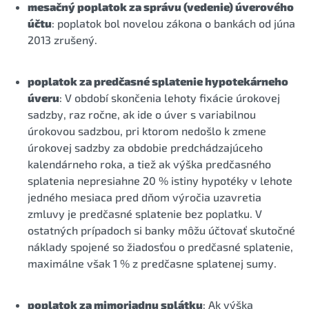
mesačný poplatok za správu (vedenie) úverového
účtu
: poplatok bol novelou zákona o bankách od júna
2013 zrušený.
poplatok za predčasné splatenie hypotekárneho
úveru
: V období skončenia lehoty fixácie úrokovej
sadzby, raz ročne, ak ide o úver s variabilnou
úrokovou sadzbou, pri ktorom nedošlo k zmene
úrokovej sadzby za obdobie predchádzajúceho
kalendárneho roka, a tiež ak výška predčasného
splatenia nepresiahne 20 % istiny hypotéky v lehote
jedného mesiaca pred dňom výročia uzavretia
zmluvy je predčasné splatenie bez poplatku. V
ostatných prípadoch si banky môžu účtovať skutočné
náklady spojené so žiadosťou o predčasné splatenie,
maximálne však 1 % z predčasne splatenej sumy.
poplatok za mimoriadnu splátku
: Ak výška