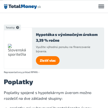
Preskočiť na obsah
Totaltip
Hypotéka s výnimočným úrokom
3,39 % ročne
Využite výhodnú ponuku na financovanie
bývania.
Zistiť viac
Reprezentatívny príklad RPMN
Poplatky
Poplatky spojené s hypotekárnym úverom možno
rozdeliť na dve základné skupiny:
poplatky pri vybavovaní hypotekárneho úveru,