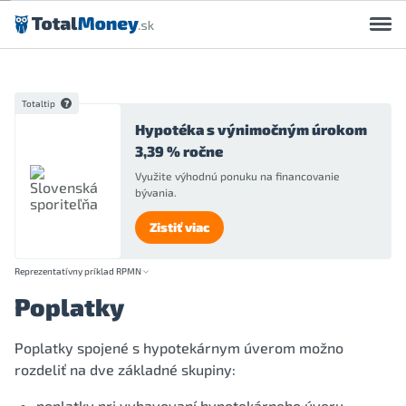
Preskočiť na obsah
Totaltip
Hypotéka s výnimočným úrokom
3,39 % ročne
Využite výhodnú ponuku na financovanie
bývania.
Zistiť viac
Reprezentatívny príklad RPMN
Poplatky
Poplatky spojené s hypotekárnym úverom možno
rozdeliť na dve základné skupiny:
poplatky pri vybavovaní hypotekárneho úveru,