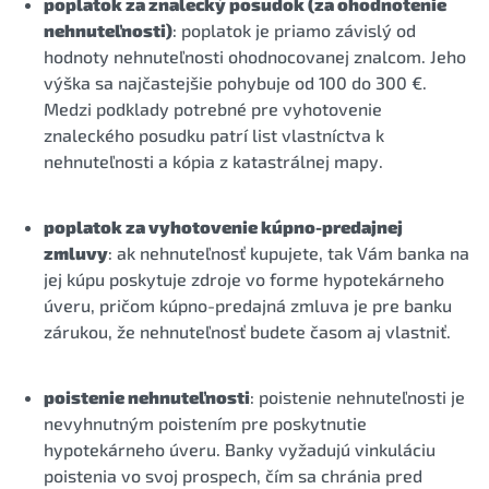
poplatok za znalecký posudok (za ohodnotenie
nehnuteľnosti)
: poplatok je priamo závislý od
hodnoty nehnuteľnosti ohodnocovanej znalcom. Jeho
výška sa najčastejšie pohybuje od 100 do 300 €.
Medzi podklady potrebné pre vyhotovenie
znaleckého posudku patrí list vlastníctva k
nehnuteľnosti a kópia z katastrálnej mapy.
poplatok za vyhotovenie kúpno-predajnej
zmluvy
: ak nehnuteľnosť kupujete, tak Vám banka na
jej kúpu poskytuje zdroje vo forme hypotekárneho
úveru, pričom kúpno-predajná zmluva je pre banku
zárukou, že nehnuteľnosť budete časom aj vlastniť.
poistenie nehnuteľnosti
: poistenie nehnuteľnosti je
nevyhnutným poistením pre poskytnutie
hypotekárneho úveru. Banky vyžadujú vinkuláciu
poistenia vo svoj prospech, čím sa chránia pred