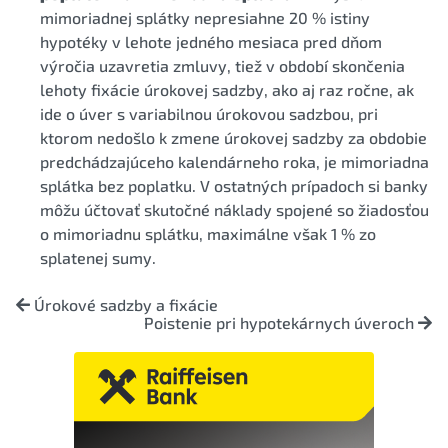
mimoriadnej splátky nepresiahne 20 % istiny
hypotéky v lehote jedného mesiaca pred dňom
výročia uzavretia zmluvy, tiež v období skončenia
lehoty fixácie úrokovej sadzby, ako aj raz ročne, ak
ide o úver s variabilnou úrokovou sadzbou, pri
ktorom nedošlo k zmene úrokovej sadzby za obdobie
predchádzajúceho kalendárneho roka, je mimoriadna
splátka bez poplatku. V ostatných prípadoch si banky
môžu účtovať skutočné náklady spojené so žiadosťou
o mimoriadnu splátku, maximálne však 1 % zo
splatenej sumy.
Úrokové sadzby a fixácie
Poistenie pri hypotekárnych úveroch