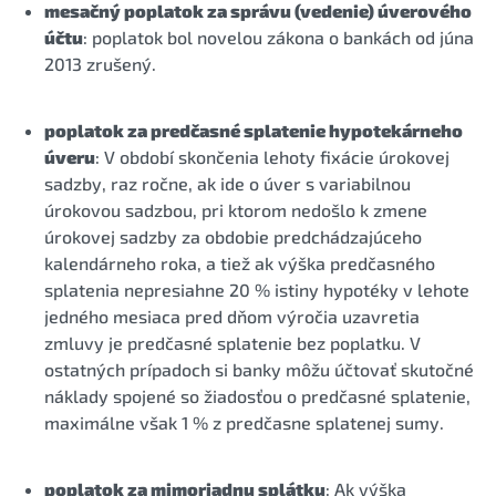
mesačný poplatok za správu (vedenie) úverového
účtu
: poplatok bol novelou zákona o bankách od júna
2013 zrušený.
poplatok za predčasné splatenie hypotekárneho
úveru
: V období skončenia lehoty fixácie úrokovej
sadzby, raz ročne, ak ide o úver s variabilnou
úrokovou sadzbou, pri ktorom nedošlo k zmene
úrokovej sadzby za obdobie predchádzajúceho
kalendárneho roka, a tiež ak výška predčasného
splatenia nepresiahne 20 % istiny hypotéky v lehote
jedného mesiaca pred dňom výročia uzavretia
zmluvy je predčasné splatenie bez poplatku. V
ostatných prípadoch si banky môžu účtovať skutočné
náklady spojené so žiadosťou o predčasné splatenie,
maximálne však 1 % z predčasne splatenej sumy.
poplatok za mimoriadnu splátku
: Ak výška