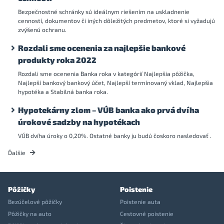
Bezpečnostné schránky sú ideálnym riešením na uskladnenie
cenností, dokumentov či iných dôležitých predmetov, ktoré si vyžadujú
zvýšenú ochranu.
Rozdali sme ocenenia za najlepšie bankové
produkty roka 2022
Rozdali sme ocenenia Banka roka v kategórií Najlepšia pôžička,
Najlepší bankový bankový účet, Najlepší termínovaný vklad, Najlepšia
hypotéka a Stabilná banka roka.
Hypotekárny zlom – VÚB banka ako prvá dvíha
úrokové sadzby na hypotékach
VÚB dvíha úroky o 0,20%. Ostatné banky ju budú čoskoro nasledovať .
Ďalšie
Pôžičky
Poistenie
Bezúčelové pôžičky
Poistenie auta
Pôžičky na auto
Cestovné poistenie