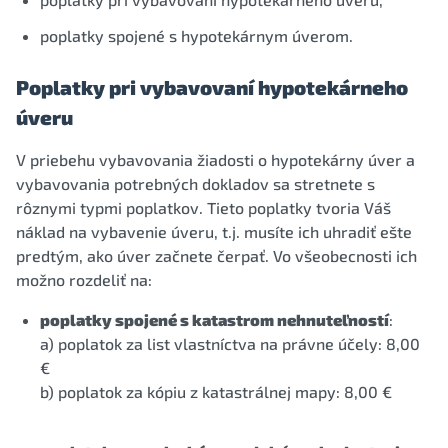
poplatky spojené s hypotekárnym úverom.
Poplatky pri vybavovaní hypotekárneho
úveru
V priebehu vybavovania žiadosti o hypotekárny úver a
vybavovania potrebných dokladov sa stretnete s
rôznymi typmi poplatkov. Tieto poplatky tvoria Váš
náklad na vybavenie úveru, t.j. musíte ich uhradiť ešte
predtým, ako úver začnete čerpať. Vo všeobecnosti ich
možno rozdeliť na:
poplatky spojené s katastrom nehnuteľností
:
a) poplatok za list vlastníctva na právne účely: 8,00
€
b) poplatok za kópiu z katastrálnej mapy: 8,00 €