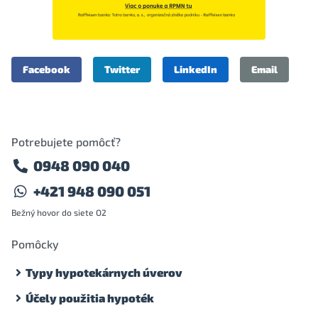
Facebook
Twitter
LinkedIn
Email
Potrebujete pomôcť?
0948 090 040
+421 948 090 051
Bežný hovor do siete O2
Pomôcky
Typy hypotekárnych úverov
Účely použitia hypoték