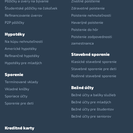
Pôžičky a úvery na bývanie
Životné poistenie
Študentské pôžičky na čokoľvek
Zdravotné poistenie
Refinancovanie úverov
Poistenie nehnuteľnosti
P2P pôžičky
Havarijné poistenie
Poistenie do hôr
Hypotéky
Poistenie zodpovednosti
Na kúpu nehnuteľnosti
zamestnanca
Americké hypotéky
Stavebné sporenie
Refinančné hypotéky
Klasické stavebné sporenie
Hypotéky pre mladých
Stavebné sporenie pre deti
Sporenie
Rodinné stavebné sporenie
Termínované vklady
Bežné účty
Vkladné knížky
Bežné účty a balíky služieb
Sporiace účty
Bežné účty pre mladých
Sporenie pre deti
Bežné účty pre študentov
Bežné účty pre seniorov
Kreditné karty