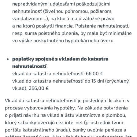
nepredvídanými udalosťami poškodzujúcimi
nehnuteľnosť (živelnou pohromou, požiarom,
vandalizmom...), na ktorú majú záložné právo
a na ktorú poskytli financie. Poistenie nehnuteľnosti,
resp. suma poistného plnenia, by mala byť minimálne
vo výške poskytnutého hypotekárneho úveru.
poplatky spojené s vkladom do katastra
nehnuteľností
:
vklad do katastra nehnuteľností: 66,00 €
vklad do katastra nehnuteľností do 15 dní (zrýchlený
vklad): 266,00 €
Vklad do katastra nehnuteľností je posledným krokom v
procese vybavovania hypotéky. Na základe potvrdenia
o prijatí návrhu na vklad a listu vlastníctva s plombou,
ktorý si banky overujú cez internet (prostredníctvom
portálu katastrálneho úradu), banky uvoľnia peniaze a
môžete čerpať úver. Kým však do banky nedonesiete list