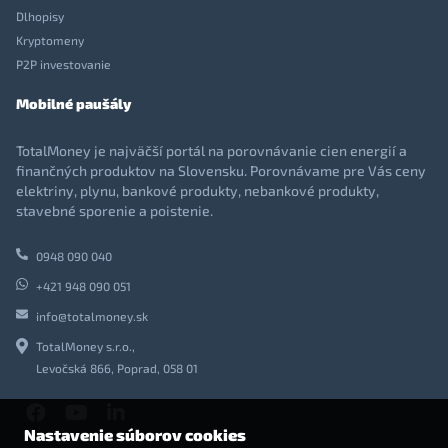
Dlhopisy
Kryptomeny
P2P investovanie
Mobilné paušály
TotalMoney je najväčší portál na porovnávanie cien energií a
finančných produktov na Slovensku. Porovnávame pre Vás ceny
elektriny, plynu, bankové produkty, nebankové produkty,
stavebné sporenie a poistenie.
0948 090 040
+421 948 090 051
info@totalmoney.sk
TotalMoney s.r.o.,
Levočská 866, Poprad, 058 01
Nastavenie súborov cookies