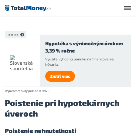
Preskočiť na obsah
Totaltip
Hypotéka s výnimočným úrokom
3,39 % ročne
Využite výhodnú ponuku na financovanie
bývania.
Zistiť viac
Reprezentatívny príklad RPMN
Poistenie pri hypotekárnych
úveroch
Poistenie nehnuteľnosti