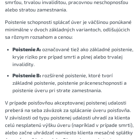
smrťou, trvalou invaliditou, pracovnou neschopnosťou
alebo stratou zamestnania.
Poistenie schopnosti splácať úver je väčšinou ponúkané
minimálne v dvoch základných variantoch, odlišujúcich
sa rôznym rozsahom a cenou:
Poistenie A:
označované tiež ako základné poistenie,
kryje riziko pre prípad smrti a plnej alebo trvalej
invalidity.
Poistenie B:
rozšírené poistenie, ktoré tvorí
základné poistenie, poistenie práceneschopnosti a
poistenie úveru pri strate zamestnania.
V prípade poisťovňou akceptovanej poistenej udalosti
preberá na seba záväzok za splácanie úveru poisťovňa.
V závislosti od typu poistenej udalosti uhradí za klienta
celú nesplatenú výšku úveru (napríklad v prípade smrti),
alebo začne uhrádzať namiesto klienta mesačné splátky