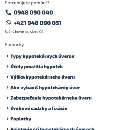
Potrebujete pomôcť?
0948 090 040
+421 948 090 051
Bežný hovor do siete O2
Pomôcky
Typy hypotekárnych úverov
Účely použitia hypoték
Výška hypotekárneho úveru
Ako vybaviť hypotekárny úver
Zabezpečenie hypotekárneho úveru
Úrokové sadzby a fixácie
Poplatky
Poistenie pri hypotekárnych úveroch