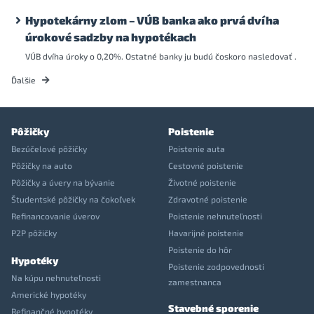
Hypotekárny zlom – VÚB banka ako prvá dvíha
úrokové sadzby na hypotékach
VÚB dvíha úroky o 0,20%. Ostatné banky ju budú čoskoro nasledovať .
Ďalšie
Pôžičky
Poistenie
Bezúčelové pôžičky
Poistenie auta
Pôžičky na auto
Cestovné poistenie
Pôžičky a úvery na bývanie
Životné poistenie
Študentské pôžičky na čokoľvek
Zdravotné poistenie
Refinancovanie úverov
Poistenie nehnuteľnosti
P2P pôžičky
Havarijné poistenie
Poistenie do hôr
Hypotéky
Poistenie zodpovednosti
Na kúpu nehnuteľnosti
zamestnanca
Americké hypotéky
Stavebné sporenie
Refinančné hypotéky