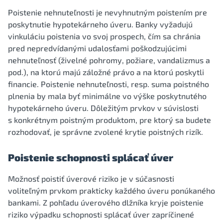
Poistenie nehnuteľnosti je nevyhnutným poistením pre
poskytnutie hypotekárneho úveru. Banky vyžadujú
vinkuláciu poistenia vo svoj prospech, čím sa chránia
pred nepredvídanými udalosťami poškodzujúcimi
nehnuteľnosť (živelné pohromy, požiare, vandalizmus a
pod.), na ktorú majú záložné právo a na ktorú poskytli
financie. Poistenie nehnuteľnosti, resp. suma poistného
plnenia by mala byť minimálne vo výške poskytnutého
hypotekárneho úveru. Dôležitým prvkov v súvislosti
s konkrétnym poistným produktom, pre ktorý sa budete
rozhodovať, je správne zvolené krytie poistných rizík.
Poistenie schopnosti splácať úver
Možnosť poistiť úverové riziko je v súčasnosti
voliteľným prvkom prakticky každého úveru ponúkaného
bankami. Z pohľadu úverového dlžníka kryje poistenie
riziko výpadku schopnosti splácať úver zapríčinené