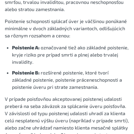
smrťou, trvalou invaliditou, pracovnou neschopnosťou
alebo stratou zamestnania.
Poistenie schopnosti splácať úver je väčšinou ponúkané
minimálne v dvoch základných variantoch, odlišujúcich
sa rôznym rozsahom a cenou:
Poistenie A:
označované tiež ako základné poistenie,
kryje riziko pre prípad smrti a plnej alebo trvalej
invalidity.
Poistenie B:
rozšírené poistenie, ktoré tvorí
základné poistenie, poistenie práceneschopnosti a
poistenie úveru pri strate zamestnania.
V prípade poisťovňou akceptovanej poistenej udalosti
preberá na seba záväzok za splácanie úveru poisťovňa.
V závislosti od typu poistenej udalosti uhradí za klienta
celú nesplatenú výšku úveru (napríklad v prípade smrti),
alebo začne uhrádzať namiesto klienta mesačné splátky