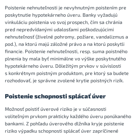
Poistenie nehnuteľnosti je nevyhnutným poistením pre
poskytnutie hypotekárneho úveru. Banky vyžadujú
vinkuláciu poistenia vo svoj prospech, čím sa chránia
pred nepredvídanými udalosťami poškodzujúcimi
nehnuteľnosť (živelné pohromy, požiare, vandalizmus a
pod.), na ktorú majú záložné právo a na ktorú poskytli
financie. Poistenie nehnuteľnosti, resp. suma poistného
plnenia by mala byť minimálne vo výške poskytnutého
hypotekárneho úveru. Dôležitým prvkov v súvislosti
s konkrétnym poistným produktom, pre ktorý sa budete
rozhodovať, je správne zvolené krytie poistných rizík.
Poistenie schopnosti splácať úver
Možnosť poistiť úverové riziko je v súčasnosti
voliteľným prvkom prakticky každého úveru ponúkaného
bankami. Z pohľadu úverového dlžníka kryje poistenie
riziko výpadku schopnosti splácať úver zapríčinené