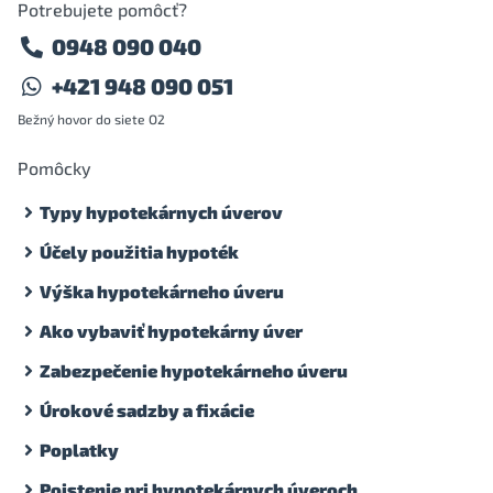
Potrebujete pomôcť?
0948 090 040
+421 948 090 051
Bežný hovor do siete O2
Pomôcky
Typy hypotekárnych úverov
Účely použitia hypoték
Výška hypotekárneho úveru
Ako vybaviť hypotekárny úver
Zabezpečenie hypotekárneho úveru
Úrokové sadzby a fixácie
Poplatky
Poistenie pri hypotekárnych úveroch