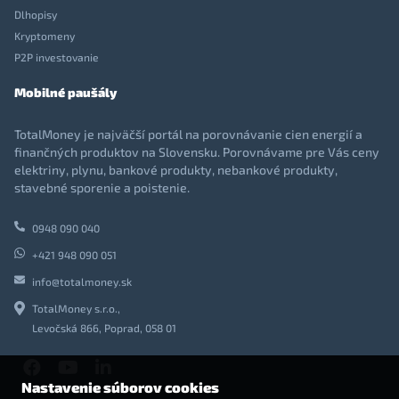
Dlhopisy
Kryptomeny
P2P investovanie
Mobilné paušály
TotalMoney je najväčší portál na porovnávanie cien energií a
finančných produktov na Slovensku. Porovnávame pre Vás ceny
elektriny, plynu, bankové produkty, nebankové produkty,
stavebné sporenie a poistenie.
0948 090 040
+421 948 090 051
info@totalmoney.sk
TotalMoney s.r.o.,
Levočská 866, Poprad, 058 01
Nastavenie súborov cookies