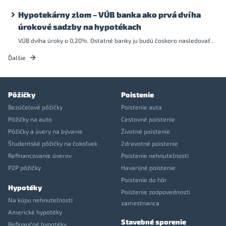
Hypotekárny zlom – VÚB banka ako prvá dvíha
úrokové sadzby na hypotékach
VÚB dvíha úroky o 0,20%. Ostatné banky ju budú čoskoro nasledovať .
Ďalšie
Pôžičky
Poistenie
Bezúčelové pôžičky
Poistenie auta
Pôžičky na auto
Cestovné poistenie
Pôžičky a úvery na bývanie
Životné poistenie
Študentské pôžičky na čokoľvek
Zdravotné poistenie
Refinancovanie úverov
Poistenie nehnuteľnosti
P2P pôžičky
Havarijné poistenie
Poistenie do hôr
Hypotéky
Poistenie zodpovednosti
Na kúpu nehnuteľnosti
zamestnanca
Americké hypotéky
Stavebné sporenie
Refinančné hypotéky