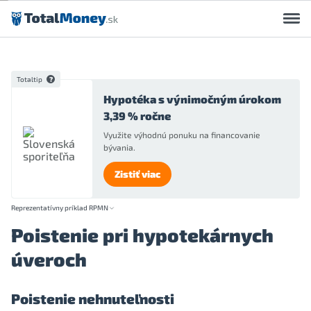
Preskočiť na obsah
Totaltip
Hypotéka s výnimočným úrokom
3,39 % ročne
Využite výhodnú ponuku na financovanie
bývania.
Zistiť viac
Reprezentatívny príklad RPMN
Poistenie pri hypotekárnych
úveroch
Poistenie nehnuteľnosti