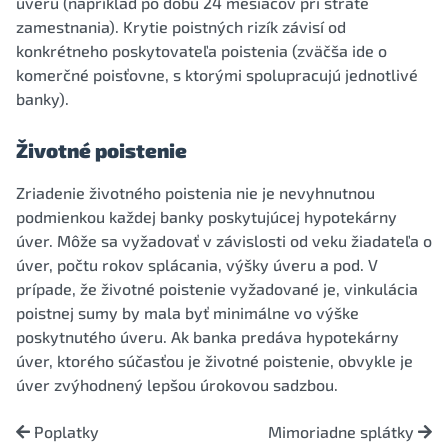
úveru (napríklad po dobu 24 mesiacov pri strate
zamestnania). Krytie poistných rizík závisí od
konkrétneho poskytovateľa poistenia (zväčša ide o
komerčné poisťovne, s ktorými spolupracujú jednotlivé
banky).
Životné poistenie
Zriadenie životného poistenia nie je nevyhnutnou
podmienkou každej banky poskytujúcej hypotekárny
úver. Môže sa vyžadovať v závislosti od veku žiadateľa o
úver, počtu rokov splácania, výšky úveru a pod. V
prípade, že životné poistenie vyžadované je, vinkulácia
poistnej sumy by mala byť minimálne vo výške
poskytnutého úveru. Ak banka predáva hypotekárny
úver, ktorého súčasťou je životné poistenie, obvykle je
úver zvýhodnený lepšou úrokovou sadzbou.
Poplatky
Mimoriadne splátky