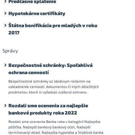
Predčasné splatenie
Hypotekárne certifikáty
Štátna bonifikácia pre mladých v roku
2017
Správy
Bezpečnostné schránky: Spoľahlivá
ochrana cenností
Bezpečnostné schránky sú ideálnym riešením na
uskladnenie cenností, dokumentov či iných dôležitých
predmetov, ktoré si vyžadujú zvýšenú ochranu.
Rozdali sme ocenenia za najlepšie
bankové produkty roka 2022
Rozdali sme ocenenia Banka roka v kategórií Najlepšia
pôžička, Najlepší bankový bankový účet, Najlepší
termínovaný vklad, Najlepšia hypotéka a Stabilná banka