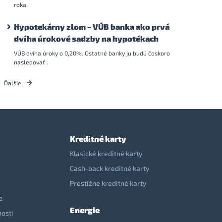
roka.
Hypotekárny zlom – VÚB banka ako prvá
dvíha úrokové sadzby na hypotékach
VÚB dvíha úroky o 0,20%. Ostatné banky ju budú čoskoro
nasledovať .
Ďalšie
Kreditné karty
Klasické kreditné karty
Cash-back kreditné karty
Prestížne kreditné karty
e
Energie
nosti