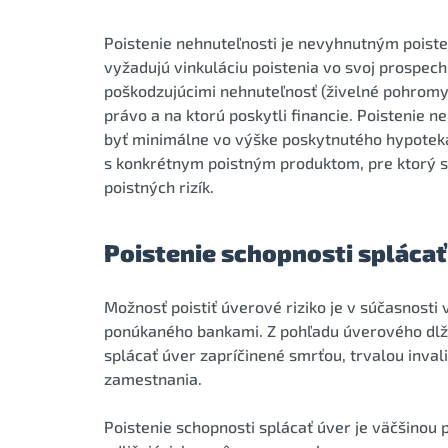
Poistenie nehnuteľnosti je nevyhnutným poist
vyžadujú vinkuláciu poistenia vo svoj prospec
poškodzujúcimi nehnuteľnosť (živelné pohromy,
právo a na ktorú poskytli financie. Poistenie 
byť minimálne vo výške poskytnutého hypoteká
s konkrétnym poistným produktom, pre ktorý s
poistných rizík.
Poistenie schopnosti splácať
Možnosť poistiť úverové riziko je v súčasnost
ponúkaného bankami. Z pohľadu úverového dlžní
splácať úver zapríčinené smrťou, trvalou inva
zamestnania.
Poistenie schopnosti splácať úver je väčšinou