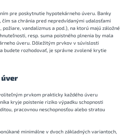
ením pre poskytnutie hypotekárneho úveru. Banky
h, čím sa chránia pred nepredvídanými udalosťami
 požiare, vandalizmus a pod.), na ktorú majú záložné
nehnuteľnosti, resp. suma poistného plnenia by mala
rneho úveru. Dôležitým prvkov v súvislosti
a budete rozhodovať, je správne zvolené krytie
 úver
i voliteľným prvkom prakticky každého úveru
ka kryje poistenie riziko výpadku schopnosti
liditou, pracovnou neschopnosťou alebo stratou
 ponúkané minimálne v dvoch základných variantoch,