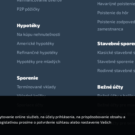
Havarijné poisteni
P2P pôžičky
Poistenie do hôr
Poistenie zodpoved
Hypotéky
zamestnanca
Na kúpu nehnuteľnosti
Stavebné spore
Americké hypotéky
Refinančné hypotéky
Klasické stavebné 
Hypotéky pre mladých
Stavebné sporenie 
Rodinné stavebné 
Sporenie
Bežné účty
Termínované vklady
Vkladné knížky
Bežné účty a balíky
Sporiace účty
Bežné účty pre ml
Sporenie pre deti
Bežné účty pre štu
tovanie online služieb, na účely prihlásenia, na prispôsobovanie obsahu a
legislatívou prosíme o potvrdenie súhlasu alebo nastavenie Vašich
Bežné účty pre sen