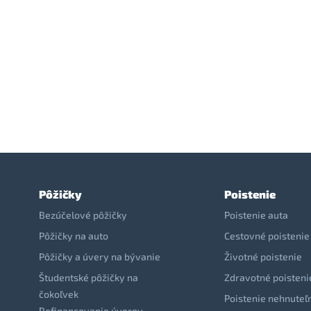
Pôžičky
Poistenie
Bezúčelové pôžičky
Poistenie auta
Pôžičky na auto
Cestovné poistenie
Pôžičky a úvery na bývanie
Životné poistenie
Študentské pôžičky na
Zdravotné poisteni
čokoľvek
Poistenie nehnuteľ
Refinancovanie úverov