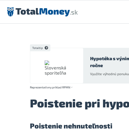
Preskočiť na obsah
Totaltip
Hypotéka s výni
ročne
Využite výhodnú ponuku 
Reprezentatívny príklad RPMN
Poistenie pri hy
Poistenie nehnuteľnosti