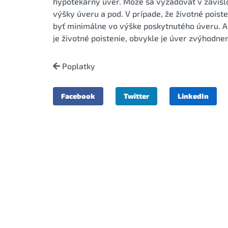
hypotekárny úver. Môže sa vyžadovať v závislos
výšky úveru a pod. V prípade, že životné poist
byť minimálne vo výške poskytnutého úveru. A
je životné poistenie, obvykle je úver zvýhodn
Poplatky
Facebook
Twitter
LinkedIn