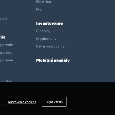
Elektrina
e
Plyn
nosti
Investovanie
Dlhopisy
nie
Kryptomeny
sporenie
P2P investovanie
pre deti
Mobilné paušály
sporenie
 služieb
adých
dentov
Nastavenia cookies
Prijať všetky
iorov