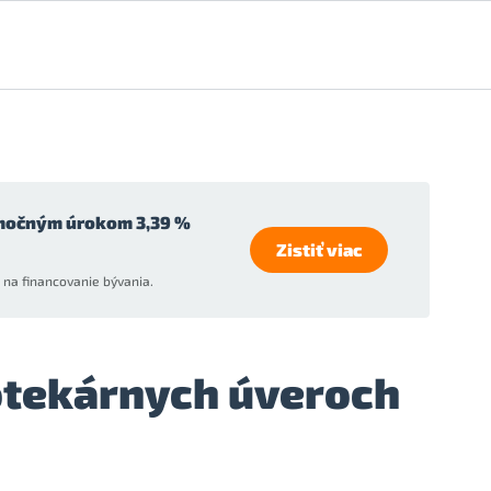
močným úrokom 3,39 %
Zistiť viac
na financovanie bývania.
potekárnych úveroch