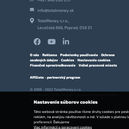
info@totalmoney.sk
TotalMoney s.r.o.,
Levočská 866, Poprad, 058 01
O nás
-
Reklama
-
Podmienky používania
-
Ochrana
osobných údajov
-
Cookies
-
Nastavenia cookies
-
Finančné sprostredkovanie
-
Voľné pracovné miesta
Affiliate - partnerský program
© 2009 - 2023 TotalMoney s.r.o.
(samostatný finančný agent, povolenie Národnej banky
Slovenska - reg. č. 127292)
Nastavenie súborov cookies
Táto webová stránka používa rôzne druhy cookies pre posky
reklám, na analýzu návštevnosti a iné. V súlade s platnou 
preferencií. Ďakujeme
Viac informácií o spracovaní cookies