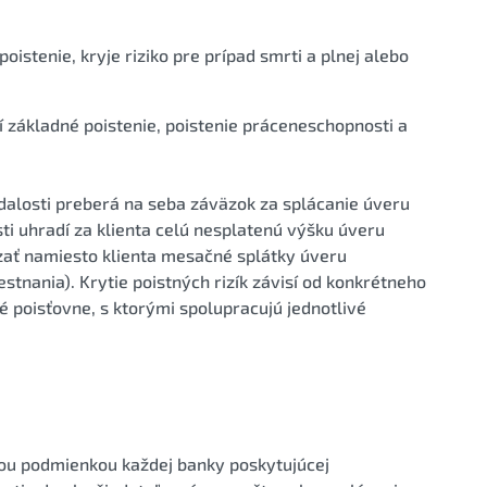
istenie, kryje riziko pre prípad smrti a plnej alebo
í základné poistenie, poistenie práceneschopnosti a
dalosti preberá na seba záväzok za splácanie úveru
sti uhradí za klienta celú nesplatenú výšku úveru
dzať namiesto klienta mesačné splátky úveru
stnania). Krytie poistných rizík závisí od konkrétneho
é poisťovne, s ktorými spolupracujú jednotlivé
nou podmienkou každej banky poskytujúcej