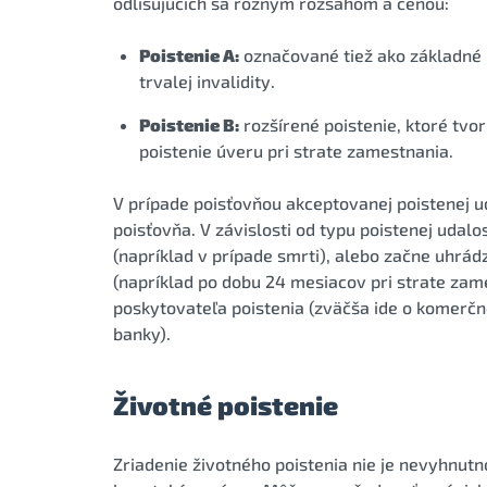
odlišujúcich sa rôznym rozsahom a cenou:
Poistenie A:
označované tiež ako základné po
trvalej invalidity.
Poistenie B:
rozšírené poistenie, ktoré tvor
poistenie úveru pri strate zamestnania.
V prípade poisťovňou akceptovanej poistenej u
poisťovňa. V závislosti od typu poistenej udalo
(napríklad v prípade smrti), alebo začne uhrá
(napríklad po dobu 24 mesiacov pri strate zame
poskytovateľa poistenia (zväčša ide o komerčn
banky).
Životné poistenie
Zriadenie životného poistenia nie je nevyhnut