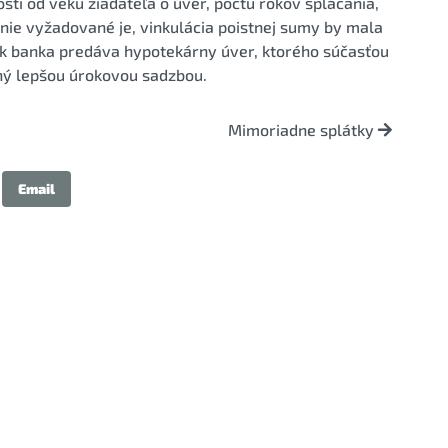
ti od veku žiadateľa o úver, počtu rokov splácania,
enie vyžadované je, vinkulácia poistnej sumy by mala
k banka predáva hypotekárny úver, ktorého súčasťou
ený lepšou úrokovou sadzbou.
Mimoriadne splátky
Email