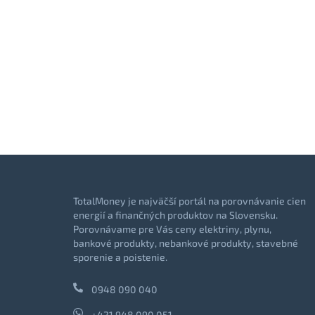
TotalMoney je najväčší portál na porovnávanie cien
energií a finančných produktov na Slovensku.
Porovnávame pre Vás ceny elektriny, plynu,
bankové produkty, nebankové produkty, stavebné
sporenie a poistenie.
0948 090 040
+421 948 090 051