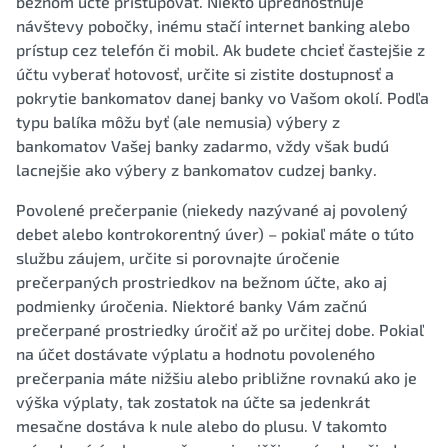
bežnom účte pristupovať. Niekto uprednostňuje
návštevy pobočky, inému stačí internet banking alebo
prístup cez telefón či mobil. Ak budete chcieť častejšie z
účtu vyberať hotovosť, určite si zistite dostupnosť a
pokrytie bankomatov danej banky vo Vašom okolí. Podľa
typu balíka môžu byť (ale nemusia) výbery z
bankomatov Vašej banky zadarmo, vždy však budú
lacnejšie ako výbery z bankomatov cudzej banky.
Povolené prečerpanie (niekedy nazývané aj povolený
debet alebo kontrokorentný úver) – pokiaľ máte o túto
službu záujem, určite si porovnajte úročenie
prečerpaných prostriedkov na bežnom účte, ako aj
podmienky úročenia. Niektoré banky Vám začnú
prečerpané prostriedky úročiť až po určitej dobe. Pokiaľ
na účet dostávate výplatu a hodnotu povoleného
prečerpania máte nižšiu alebo približne rovnakú ako je
výška výplaty, tak zostatok na účte sa jedenkrát
mesačne dostáva k nule alebo do plusu. V takomto