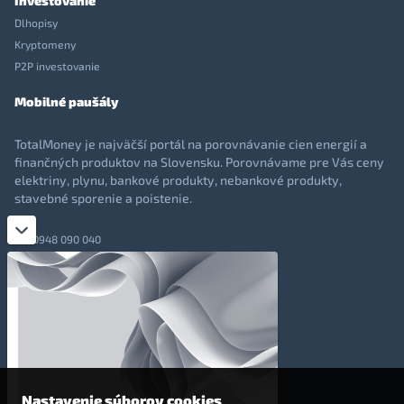
Investovanie
Dlhopisy
Kryptomeny
P2P investovanie
Mobilné paušály
TotalMoney je najväčší portál na porovnávanie cien energií a
finančných produktov na Slovensku. Porovnávame pre Vás ceny
elektriny, plynu, bankové produkty, nebankové produkty,
stavebné sporenie a poistenie.
0948 090 040
+421 948 090 051
info@totalmoney.sk
TotalMoney s.r.o.,
Levočská 866, Poprad, 058 01
Nastavenie súborov cookies