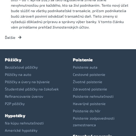
nevyhnutnosťou pre každého, kto sa živí podnikaním. Tento nový účet
bude slúžiť na všetky podnikateľské transakcie, pričom podnikatelia
budú zároveň povinní odvádzať transakčnú daň. Tieto zmeny si
vyžadujú dôkladnú prípravu a správny výber banky. V tomto článku
vám prinášame prehľad živnostenských účtov.
Ďalšie
Pôžičky
Poistenie
Bezúčelové pôžičky
Poistenie auta
Pôžičky na auto
Cestovné poistenie
Pôžičky a úvery na bývanie
Životné poistenie
Študentské pôžičky na čokoľvek
Zdravotné poistenie
Refinancovanie úverov
Poistenie nehnuteľnosti
P2P pôžičky
Havarijné poistenie
Poistenie do hôr
Hypotéky
Poistenie zodpovednosti
Na kúpu nehnuteľnosti
zamestnanca
Americké hypotéky