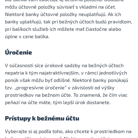
môžu účtovné položky súvisieť s vkladmi na účet.
Niektoré banky účtovné položky neuplatňujú. Ak ich
banky uplatňujú, tak pri bežných účtoch budú pravidlom,
pri balíkoch služieb ich môžete mať čiastočne alebo
úplne v cene balíka.
Úročenie
V súčasnosti síce úrokové sadzby na bežných účtoch
nepatria k tým najatraktívnejším, v rámci jednotlivých
ponúk však môžu byť odlišné. Niektoré banky ponúkajú
tzv. „progresívne úročenie“ v závislosti od výšky
prostriedkov na bežnom účte. To znamená, že čím viac
peňazí na účte máte, tým lepší úrok dostanete.
Prístupy k bežnému účtu
Vyberajte si aj podľa toho, ako chcete k prostriedkom na