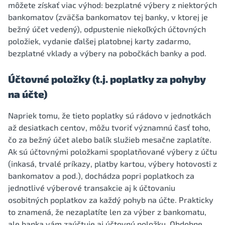
môžete získať viac výhod: bezplatné výbery z niektorých
bankomatov (zväčša bankomatov tej banky, v ktorej je
bežný účet vedený), odpustenie niekoľkých účtovných
položiek, vydanie ďalšej platobnej karty zadarmo,
bezplatné vklady a výbery na pobočkách banky a pod.
Účtovné položky (t.j. poplatky za pohyby
na účte)
Napriek tomu, že tieto poplatky sú rádovo v jednotkách
až desiatkach centov, môžu tvoriť významnú časť toho,
čo za bežný účet alebo balík služieb mesačne zaplatíte.
Ak sú účtovnými položkami spoplatňované výbery z účtu
(inkasá, trvalé príkazy, platby kartou, výbery hotovosti z
bankomatov a pod.), dochádza popri poplatkoch za
jednotlivé výberové transakcie aj k účtovaniu
osobitných poplatkov za každý pohyb na účte. Prakticky
to znamená, že nezaplatíte len za výber z bankomatu,
ale banka vám zaúčtuje aj účtovnú položku. Obdobne