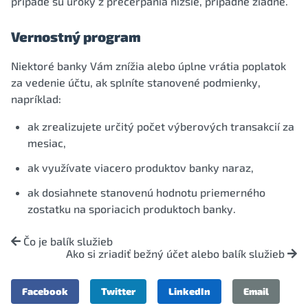
prípade sú úroky z prečerpania nižšie, prípadne žiadne.
Vernostný program
Niektoré banky Vám znížia alebo úplne vrátia poplatok
za vedenie účtu, ak splníte stanovené podmienky,
napríklad:
ak zrealizujete určitý počet výberových transakcií za
mesiac,
ak využívate viacero produktov banky naraz,
ak dosiahnete stanovenú hodnotu priemerného
zostatku na sporiacich produktoch banky.
Čo je balík služieb
Ako si zriadiť bežný účet alebo balík služieb
Facebook
Twitter
LinkedIn
Email