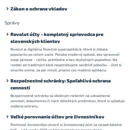
Zákon o ochrane vkladov
Správy
Revolut účty – kompletný sprievodca pre
slovenských klientov
Revolut je digitálna finančná superaplikácia, ktorá si získala
popularitu po celom svete. Ponúka moderný spôsob, ako spravovať
svoje peniaze – rýchlo, prehľadne a bez zbytočných poplatkov. Na
rozdiel od tradičných bánk nepotrebujete navštíviť pobočku – účet si
otvoríte online, za pár minút, priamo cez mobilnú aplikáciu.
Bezpečnostné schránky: Spoľahlivá ochrana
cenností
Bezpečnostné schránky sú ideálnym riešením na uskladnenie
cenností, dokumentov či iných dôležitých predmetov, ktoré si vyžadujú
zvýšenú ochranu.
Veľké porovnanie účtov pre živnostníkov
Povinnosť živnostníkov otvoriť si živnostenský účet sa nezadržateľne
blíži – od 1. apríla 2025 sa táto legislatívna zmena stane