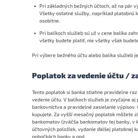
Pri základných bežných účtoch, až na pár v
Všetky ostatné služby, napríklad platobnú k
osobitne.
Pri balíkoch služieb sú už v cene balíka zah
všetky budete platiť, nie všetky však budete
Pri výbere bežného účtu alebo balíka služieb je
Poplatok za vedenie účtu / za
Tento poplatok si banka stiahne pravidelne raz
vedenie účtu. V balíkoch služieb je zvyčajne a
bankovníctva a pravidelné zasielanie výpisov. Č
kupujete. Za vyšší mesačný poplatok môžete zí
bankomatov (zväčša bankomatov tej banky, v kt
účtovných položiek, vydanie ďalšej platobnej 
pobočkách banky a pod.