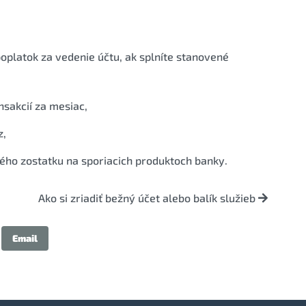
oplatok za vedenie účtu, ak splníte stanovené
nsakcií za mesiac,
z,
ho zostatku na sporiacich produktoch banky.
Ako si zriadiť bežný účet alebo balík služieb
Email