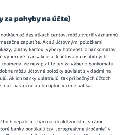
y za pohyby na účte)
ednotkách až desiatkach centov, môžu tvoriť významnú
b mesačne zaplatíte. Ak sú účtovnými položkami
ríkazy, platby kartou, výbery hotovosti z bankomatov
vé výberové transakcie aj k účtovaniu osobitných
o znamená, že nezaplatíte len za výber z bankomatu,
bdobne môžu účtovné položky súvisieť s vkladmi na
jú. Ak ich banky uplatňujú, tak pri bežných účtoch
e mať čiastočne alebo úplne v cene balíka.
čtoch nepatria k tým najatraktívnejším, v rámci
ktoré banky ponúkajú tzv. „progresívne úročenie“ v