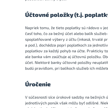
Účtovné položky (t.j. poplatk
Napriek tomu, že tieto poplatky sú rádovo v j
časť toho, čo za bežný účet alebo balík služie
spoplatňované výbery z účtu (inkasá, trvalé p
a pod.), dochádza popri poplatkoch za jednotli
poplatkov za každý pohyb na účte. Prakticky t
ale banka vám zaúčtuje aj účtovnú položku. O
účet. Niektoré banky účtovné položky neuplatňu
budú pravidlom, pri balíkoch služieb ich môžet
Úročenie
V súčasnosti síce úrokové sadzby na bežných ú
jednotlivých ponúk však môžu byť odlišné. Nie