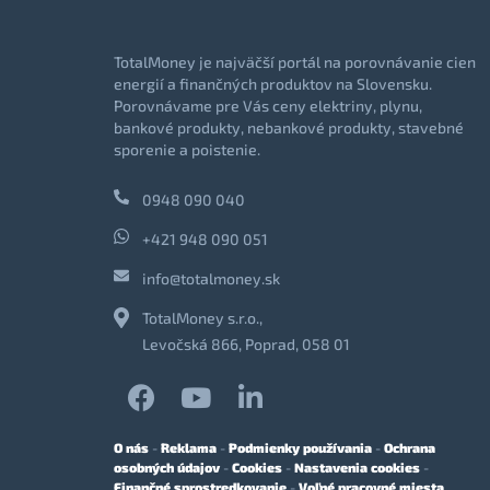
TotalMoney je najväčší portál na porovnávanie cien
energií a finančných produktov na Slovensku.
Porovnávame pre Vás ceny elektriny, plynu,
bankové produkty, nebankové produkty, stavebné
sporenie a poistenie.
0948 090 040
+421 948 090 051
info@totalmoney.sk
TotalMoney s.r.o.,
Levočská 866, Poprad, 058 01
O nás
-
Reklama
-
Podmienky používania
-
Ochrana
osobných údajov
-
Cookies
-
Nastavenia cookies
-
Finančné sprostredkovanie
-
Voľné pracovné miesta