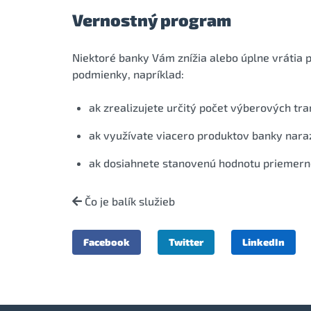
Vernostný program
Niektoré banky Vám znížia alebo úplne vrátia p
podmienky, napríklad:
ak zrealizujete určitý počet výberových tra
ak využívate viacero produktov banky nara
ak dosiahnete stanovenú hodnotu priemerné
Čo je balík služieb
Facebook
Twitter
LinkedIn