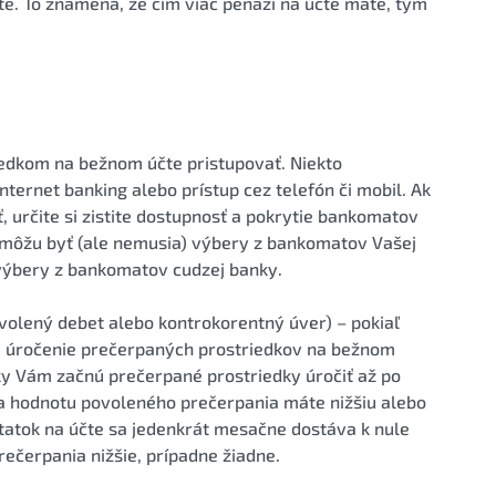
te. To znamená, že čím viac peňazí na účte máte, tým
riedkom na bežnom účte pristupovať. Niekto
ternet banking alebo prístup cez telefón či mobil. Ak
, určite si zistite dostupnosť a pokrytie bankomatov
a môžu byť (ale nemusia) výbery z bankomatov Vašej
výbery z bankomatov cudzej banky.
volený debet alebo kontrokorentný úver) – pokiaľ
te úročenie prečerpaných prostriedkov na bežnom
ky Vám začnú prečerpané prostriedky úročiť až po
u a hodnotu povoleného prečerpania máte nižšiu alebo
statok na účte sa jedenkrát mesačne dostáva k nule
rečerpania nižšie, prípadne žiadne.