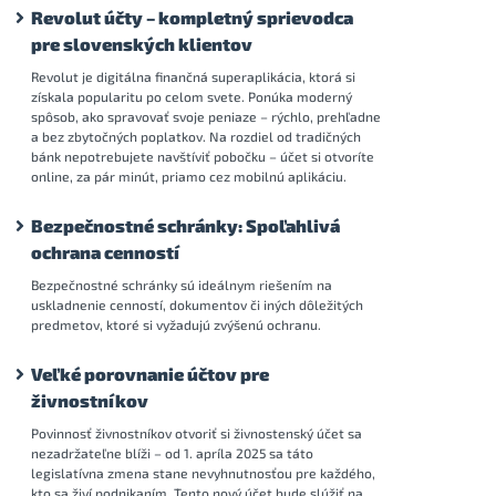
Revolut účty – kompletný sprievodca
pre slovenských klientov
Revolut je digitálna finančná superaplikácia, ktorá si
získala popularitu po celom svete. Ponúka moderný
spôsob, ako spravovať svoje peniaze – rýchlo, prehľadne
a bez zbytočných poplatkov. Na rozdiel od tradičných
bánk nepotrebujete navštíviť pobočku – účet si otvoríte
online, za pár minút, priamo cez mobilnú aplikáciu.
Bezpečnostné schránky: Spoľahlivá
ochrana cenností
Bezpečnostné schránky sú ideálnym riešením na
uskladnenie cenností, dokumentov či iných dôležitých
predmetov, ktoré si vyžadujú zvýšenú ochranu.
Veľké porovnanie účtov pre
živnostníkov
Povinnosť živnostníkov otvoriť si živnostenský účet sa
nezadržateľne blíži – od 1. apríla 2025 sa táto
legislatívna zmena stane nevyhnutnosťou pre každého,
kto sa živí podnikaním. Tento nový účet bude slúžiť na