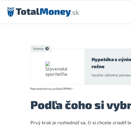
Preskočiť na obsah
Totaltip
Hypotéka s výni
ročne
Využite výhodnú ponuku 
Reprezentatívny príklad RPMN
Podľa čoho si vyb
Prvý krok je rozhodnúť sa, či si chcete zriadiť 