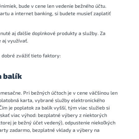
ýnimiek, bude v cene len vedenie bežného účtu.
artu a internet banking, si budete musieť zaplatiť
rnuté aj ďalšie doplnkové produkty a služby. Za
 aj využívať.
 dobré zvážiť tieto faktory:
 balík
 mesačne. Pri bežných účtoch je v cene väčšinou len
j platobná karta, vybrané služby elektronického
ím je poplatok za balík vyšší, tým viac služieb si
skať viac výhod: bezplatné výbery z niektorých
orej je bežný účet vedený), odpustenie niekoľkých
karty zadarmo, bezplatné vklady a výbery na