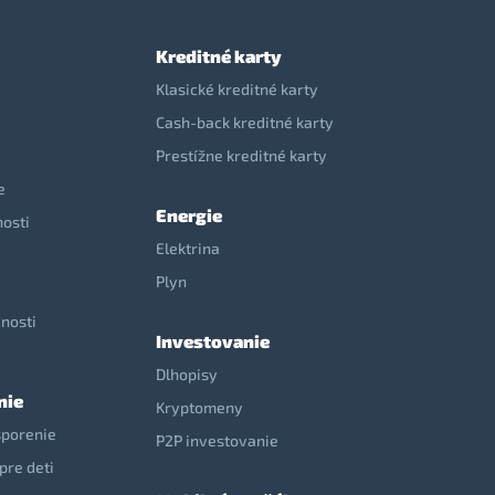
Kreditné karty
Klasické kreditné karty
Cash-back kreditné karty
Prestížne kreditné karty
e
Energie
nosti
Elektrina
e
Plyn
nosti
Investovanie
Dlhopisy
nie
Kryptomeny
sporenie
P2P investovanie
pre deti