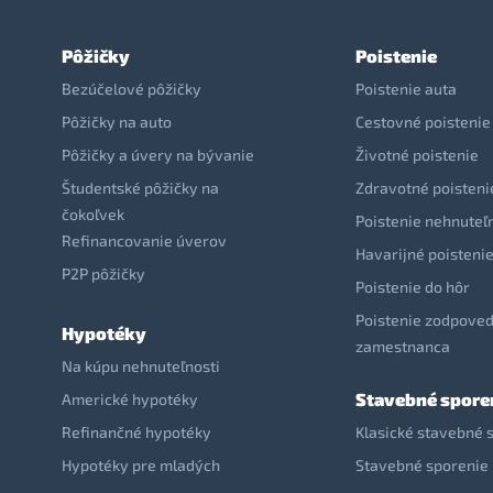
Pôžičky
Poistenie
Bezúčelové pôžičky
Poistenie auta
Pôžičky na auto
Cestovné poistenie
Pôžičky a úvery na bývanie
Životné poistenie
Študentské pôžičky na
Zdravotné poisteni
čokoľvek
Poistenie nehnuteľ
Refinancovanie úverov
Havarijné poisteni
P2P pôžičky
Poistenie do hôr
Poistenie zodpoved
Hypotéky
zamestnanca
Na kúpu nehnuteľnosti
Stavebné spore
Americké hypotéky
Refinančné hypotéky
Klasické stavebné 
Hypotéky pre mladých
Stavebné sporenie 