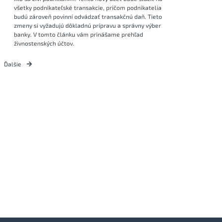
všetky podnikateľské transakcie, pričom podnikatelia
budú zároveň povinní odvádzať transakčnú daň. Tieto
zmeny si vyžadujú dôkladnú prípravu a správny výber
banky. V tomto článku vám prinášame prehľad
živnostenských účtov.
Ďalšie