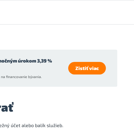
močným úrokom 3,39 %
Zistiť viac
na financovanie bývania.
rať
bežný účet alebo balík služieb.