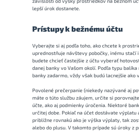
závislosti od výšky prostriedkov na bežnom úč
lepší úrok dostanete.
Prístupy k bežnému účtu
Vyberajte si aj podľa toho, ako chcete k prost
uprednostňuje návštevy pobočky, inému stačí in
budete chcieť častejšie z účtu vyberať hotovosť
danej banky vo Vašom okolí. Podľa typu balík
banky zadarmo, vždy však budú lacnejšie ako 
Povolené prečerpanie (niekedy nazývané aj po
máte o túto službu záujem, určite si porovnaj
účte, ako aj podmienky úročenia. Niektoré ban
určitej dobe. Pokiaľ na účet dostávate výplat
približne rovnakú ako je výška výplaty, tak zo
alebo do plusu. V takomto prípade sú úroky z p