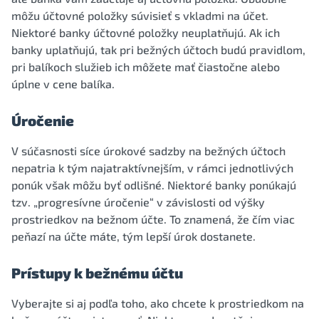
môžu účtovné položky súvisieť s vkladmi na účet.
Niektoré banky účtovné položky neuplatňujú. Ak ich
banky uplatňujú, tak pri bežných účtoch budú pravidlom,
pri balíkoch služieb ich môžete mať čiastočne alebo
úplne v cene balíka.
Úročenie
V súčasnosti síce úrokové sadzby na bežných účtoch
nepatria k tým najatraktívnejším, v rámci jednotlivých
ponúk však môžu byť odlišné. Niektoré banky ponúkajú
tzv. „progresívne úročenie“ v závislosti od výšky
prostriedkov na bežnom účte. To znamená, že čím viac
peňazí na účte máte, tým lepší úrok dostanete.
Prístupy k bežnému účtu
Vyberajte si aj podľa toho, ako chcete k prostriedkom na