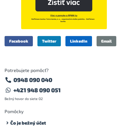
Facebook
Twitter
LinkedIn
Email
Potrebujete pomôcť?
0948 090 040
+421 948 090 051
Bežný hovor do siete O2
Pomôcky
Čo je bežný účet