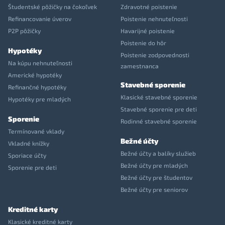
Študentské pôžičky na čokoľvek
Zdravotné poistenie
Refinancovanie úverov
Poistenie nehnuteľnosti
P2P pôžičky
Havarijné poistenie
Poistenie do hôr
Hypotéky
Poistenie zodpovednosti
Na kúpu nehnuteľnosti
zamestnanca
Americké hypotéky
Stavebné sporenie
Refinančné hypotéky
Klasické stavebné sporenie
Hypotéky pre mladých
Stavebné sporenie pre deti
Sporenie
Rodinné stavebné sporenie
Termínované vklady
Bežné účty
Vkladné knížky
Bežné účty a balíky služieb
Sporiace účty
Bežné účty pre mladých
Sporenie pre deti
Bežné účty pre študentov
Bežné účty pre seniorov
Kreditné karty
Klasické kreditné karty