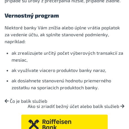
prípade sú úroky z prečerpania nižšie, prípadne žiadne.
Vernostný program
Niektoré banky Vám znížia alebo úplne vrátia poplatok
za vedenie účtu, ak splníte stanovené podmienky,
napríklad:
ak zrealizujete určitý počet výberových transakcií za
mesiac,
ak využívate viacero produktov banky naraz,
ak dosiahnete stanovenú hodnotu priemerného
zostatku na sporiacich produktoch banky.
Čo je balík služieb
Ako si zriadiť bežný účet alebo balík služieb