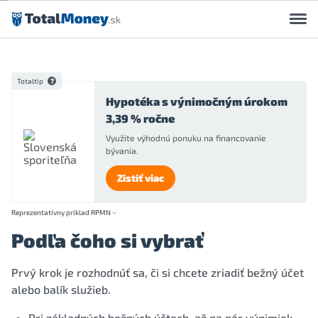
Preskočiť na obsah
Totaltip
Hypotéka s výnimočným úrokom
3,39 % ročne
Využite výhodnú ponuku na financovanie
bývania.
Zistiť viac
Reprezentatívny príklad RPMN
Podľa čoho si vybrať
Prvý krok je rozhodnúť sa, či si chcete zriadiť bežný účet
alebo balík služieb.
Pri základných bežných účtoch, až na pár výnimiek,