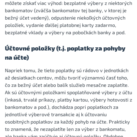
môžete získať viac výhod: bezplatné výbery z niektorých
bankomatov (zväčša bankomatov tej banky, v ktorej je
bežný účet vedený), odpustenie niekoľkých účtovných
položiek, vydanie ďalšej platobnej karty zadarmo,
bezplatné vklady a výbery na pobočkách banky a pod.
Účtovné položky (t.j. poplatky za pohyby
na účte)
Napriek tomu, že tieto poplatky sú rádovo v jednotkách
až desiatkach centov, môžu tvoriť významnú časť toho,
čo za bežný účet alebo balík služieb mesačne zaplatíte.
Ak sú účtovnými položkami spoplatňované výbery z účtu
(inkasá, trvalé príkazy, platby kartou, výbery hotovosti z
bankomatov a pod.), dochádza popri poplatkoch za
jednotlivé výberové transakcie aj k účtovaniu
osobitných poplatkov za každý pohyb na účte. Prakticky
to znamená, že nezaplatíte len za výber z bankomatu,
ale banka vám zaúčtuje aj účtovnú položku. Obdobne