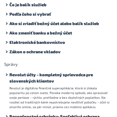
Čo je balík služieb
Podľa čoho si vybrať
Ako si zriadiť bežný účet alebo balík služieb
Ako zmeniť banku a bežný účet
Elektronické bankovníctvo
Zákon o ochrane vkladov
Správy
Revolut účty – kompletný sprievodca pre
slovenských klientov
Revolut je digitálna finančná superaplikácia, ktorá si získala
popularitu po celom svete. Ponúka moderný spôsob, ako spravovať
svoje peniaze – rýchlo, prehľadne a bez zbytočných poplatkov. Na
rozdiel od tradičných bánk nepotrebujete navštíviť pobočku – účet si
otvoríte online, za pár minút, priamo cez mobilnú aplikáciu.
Bezpečnostné schránky: Spoľahlivá ochrana