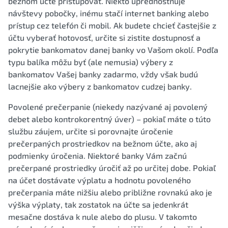
bežnom účte pristupovať. Niekto uprednostňuje
návštevy pobočky, inému stačí internet banking alebo
prístup cez telefón či mobil. Ak budete chcieť častejšie z
účtu vyberať hotovosť, určite si zistite dostupnosť a
pokrytie bankomatov danej banky vo Vašom okolí. Podľa
typu balíka môžu byť (ale nemusia) výbery z
bankomatov Vašej banky zadarmo, vždy však budú
lacnejšie ako výbery z bankomatov cudzej banky.
Povolené prečerpanie (niekedy nazývané aj povolený
debet alebo kontrokorentný úver) – pokiaľ máte o túto
službu záujem, určite si porovnajte úročenie
prečerpaných prostriedkov na bežnom účte, ako aj
podmienky úročenia. Niektoré banky Vám začnú
prečerpané prostriedky úročiť až po určitej dobe. Pokiaľ
na účet dostávate výplatu a hodnotu povoleného
prečerpania máte nižšiu alebo približne rovnakú ako je
výška výplaty, tak zostatok na účte sa jedenkrát
mesačne dostáva k nule alebo do plusu. V takomto