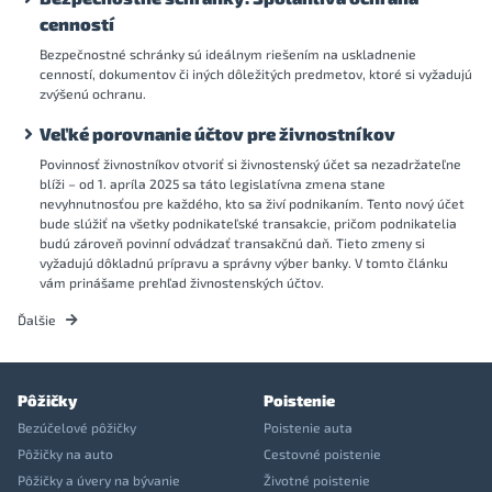
cenností
Bezpečnostné schránky sú ideálnym riešením na uskladnenie
cenností, dokumentov či iných dôležitých predmetov, ktoré si vyžadujú
zvýšenú ochranu.
Veľké porovnanie účtov pre živnostníkov
Povinnosť živnostníkov otvoriť si živnostenský účet sa nezadržateľne
blíži – od 1. apríla 2025 sa táto legislatívna zmena stane
nevyhnutnosťou pre každého, kto sa živí podnikaním. Tento nový účet
bude slúžiť na všetky podnikateľské transakcie, pričom podnikatelia
budú zároveň povinní odvádzať transakčnú daň. Tieto zmeny si
vyžadujú dôkladnú prípravu a správny výber banky. V tomto článku
vám prinášame prehľad živnostenských účtov.
Ďalšie
Pôžičky
Poistenie
Bezúčelové pôžičky
Poistenie auta
Pôžičky na auto
Cestovné poistenie
Pôžičky a úvery na bývanie
Životné poistenie