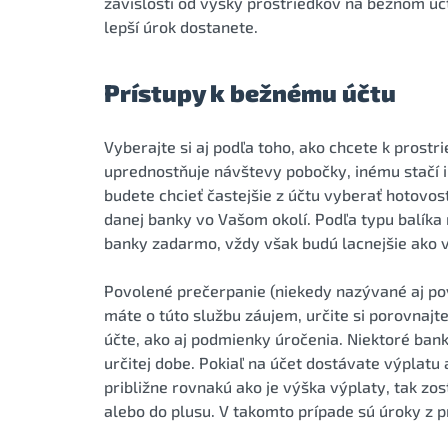
závislosti od výšky prostriedkov na bežnom úč
lepší úrok dostanete.
Prístupy k bežnému účtu
Vyberajte si aj podľa toho, ako chcete k prost
uprednostňuje návštevy pobočky, inému stačí in
budete chcieť častejšie z účtu vyberať hotovosť
danej banky vo Vašom okolí. Podľa typu balík
banky zadarmo, vždy však budú lacnejšie ako 
Povolené prečerpanie (niekedy nazývané aj po
máte o túto službu záujem, určite si porovnaj
účte, ako aj podmienky úročenia. Niektoré ban
určitej dobe. Pokiaľ na účet dostávate výplat
približne rovnakú ako je výška výplaty, tak zo
alebo do plusu. V takomto prípade sú úroky z p