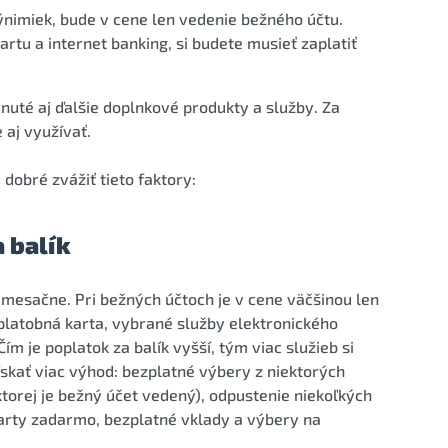
ýnimiek, bude v cene len vedenie bežného účtu.
artu a internet banking, si budete musieť zaplatiť
rnuté aj ďalšie doplnkové produkty a služby. Za
 aj využívať.
 dobré zvážiť tieto faktory:
 balík
 mesačne. Pri bežných účtoch je v cene väčšinou len
j platobná karta, vybrané služby elektronického
ím je poplatok za balík vyšší, tým viac služieb si
skať viac výhod: bezplatné výbery z niektorých
orej je bežný účet vedený), odpustenie niekoľkých
karty zadarmo, bezplatné vklady a výbery na