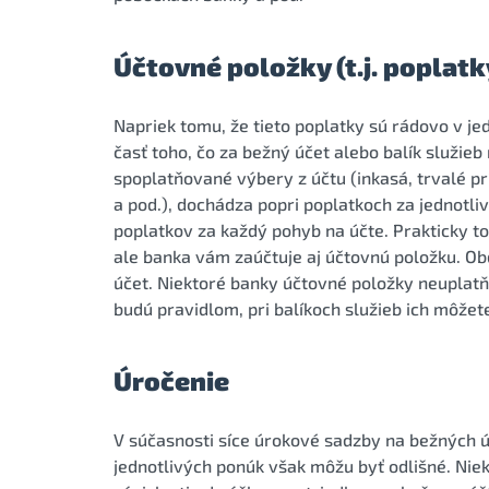
Účtovné položky (t.j. poplatk
Napriek tomu, že tieto poplatky sú rádovo v j
časť toho, čo za bežný účet alebo balík služie
spoplatňované výbery z účtu (inkasá, trvalé p
a pod.), dochádza popri poplatkoch za jednotli
poplatkov za každý pohyb na účte. Prakticky t
ale banka vám zaúčtuje aj účtovnú položku. O
účet. Niektoré banky účtovné položky neuplatňu
budú pravidlom, pri balíkoch služieb ich môžet
Úročenie
V súčasnosti síce úrokové sadzby na bežných ú
jednotlivých ponúk však môžu byť odlišné. Nie