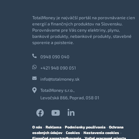
TotalMoney je najväčší portál na porovnávanie cien
energií a finančných produktov na Slovensku.
Porovnávame pre Vás ceny elektriny, plynu,
bankové produkty, nebankové produkty, stavebné
sporenie a poistenie.
0948 090 040
+421 948 090 051
info@totalmoney.sk
TotalMoney s.r.o.,
Levočská 866, Poprad, 058 01
O nás
-
Reklama
-
Podmienky používania
-
Ochrana
osobných údajov
-
Cookies
-
Nastavenia cookies
-
Finančné sprostredkovanie
-
Voľné pracovné miesta