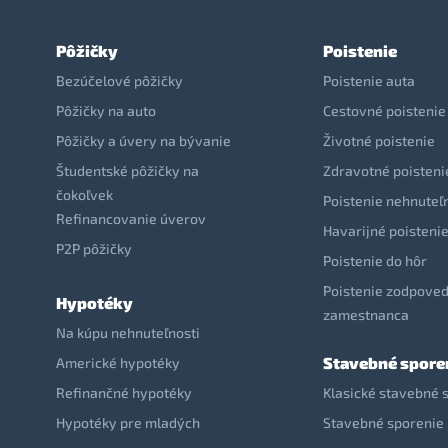
Pôžičky
Poistenie
Bezúčelové pôžičky
Poistenie auta
Pôžičky na auto
Cestovné poistenie
Pôžičky a úvery na bývanie
Životné poistenie
Študentské pôžičky na
Zdravotné poisteni
čokoľvek
Poistenie nehnuteľ
Refinancovanie úverov
Havarijné poisteni
P2P pôžičky
Poistenie do hôr
Poistenie zodpoved
Hypotéky
zamestnanca
Na kúpu nehnuteľnosti
Stavebné spore
Americké hypotéky
Refinančné hypotéky
Klasické stavebné 
Hypotéky pre mladých
Stavebné sporenie 