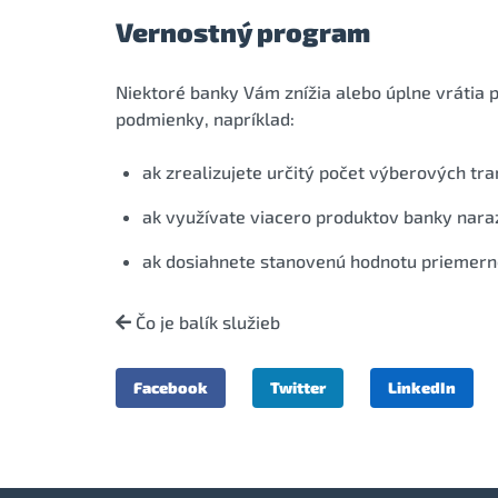
Vernostný program
Niektoré banky Vám znížia alebo úplne vrátia p
podmienky, napríklad:
ak zrealizujete určitý počet výberových tra
ak využívate viacero produktov banky nara
ak dosiahnete stanovenú hodnotu priemerné
Čo je balík služieb
Facebook
Twitter
LinkedIn