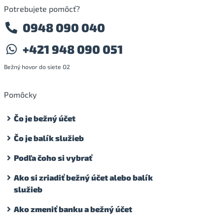
Potrebujete pomôcť?
0948 090 040
+421 948 090 051
Bežný hovor do siete O2
Pomôcky
Čo je bežný účet
Čo je balík služieb
Podľa čoho si vybrať
Ako si zriadiť bežný účet alebo balík
služieb
Ako zmeniť banku a bežný účet