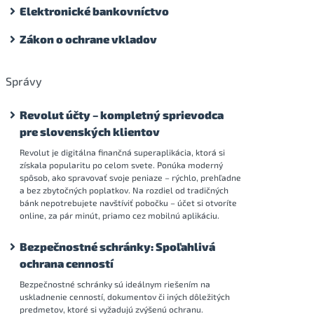
Elektronické bankovníctvo
Zákon o ochrane vkladov
Správy
Revolut účty – kompletný sprievodca
pre slovenských klientov
Revolut je digitálna finančná superaplikácia, ktorá si
získala popularitu po celom svete. Ponúka moderný
spôsob, ako spravovať svoje peniaze – rýchlo, prehľadne
a bez zbytočných poplatkov. Na rozdiel od tradičných
bánk nepotrebujete navštíviť pobočku – účet si otvoríte
online, za pár minút, priamo cez mobilnú aplikáciu.
Bezpečnostné schránky: Spoľahlivá
ochrana cenností
Bezpečnostné schránky sú ideálnym riešením na
uskladnenie cenností, dokumentov či iných dôležitých
predmetov, ktoré si vyžadujú zvýšenú ochranu.