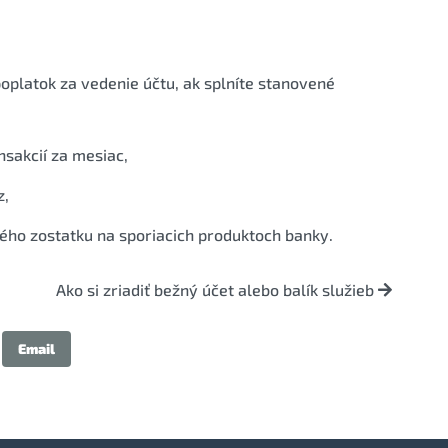
oplatok za vedenie účtu, ak splníte stanovené
nsakcií za mesiac,
z,
ho zostatku na sporiacich produktoch banky.
Ako si zriadiť bežný účet alebo balík služieb
Email