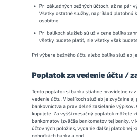
Pri základných bežných účtoch, až na pár v
Všetky ostatné služby, napríklad platobnú k
osobitne.
Pri balíkoch služieb sú už v cene balíka zah
všetky budete platiť, nie všetky však budete
Pri výbere bežného účtu alebo balíka služieb je
Poplatok za vedenie účtu / za
Tento poplatok si banka stiahne pravidelne raz
vedenie účtu. V balíkoch služieb je zvyčajne a
bankovníctva a pravidelné zasielanie výpisov. Č
kupujete. Za vyšší mesačný poplatok môžete zí
bankomatov (zväčša bankomatov tej banky, v kt
účtovných položiek, vydanie ďalšej platobnej 
pobočkách banky a pod.