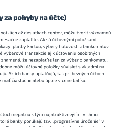
y za pohyby na účte)
ednotkách až desiatkach centov, môžu tvoriť významnú
b mesačne zaplatíte. Ak sú účtovnými položkami
ríkazy, platby kartou, výbery hotovosti z bankomatov
vé výberové transakcie aj k účtovaniu osobitných
o znamená, že nezaplatíte len za výber z bankomatu,
bdobne môžu účtovné položky súvisieť s vkladmi na
jú. Ak ich banky uplatňujú, tak pri bežných účtoch
e mať čiastočne alebo úplne v cene balíka.
čtoch nepatria k tým najatraktívnejším, v rámci
ktoré banky ponúkajú tzv. „progresívne úročenie“ v