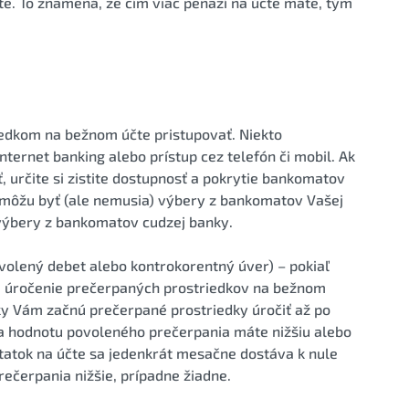
te. To znamená, že čím viac peňazí na účte máte, tým
riedkom na bežnom účte pristupovať. Niekto
ternet banking alebo prístup cez telefón či mobil. Ak
, určite si zistite dostupnosť a pokrytie bankomatov
a môžu byť (ale nemusia) výbery z bankomatov Vašej
výbery z bankomatov cudzej banky.
volený debet alebo kontrokorentný úver) – pokiaľ
te úročenie prečerpaných prostriedkov na bežnom
ky Vám začnú prečerpané prostriedky úročiť až po
u a hodnotu povoleného prečerpania máte nižšiu alebo
statok na účte sa jedenkrát mesačne dostáva k nule
rečerpania nižšie, prípadne žiadne.