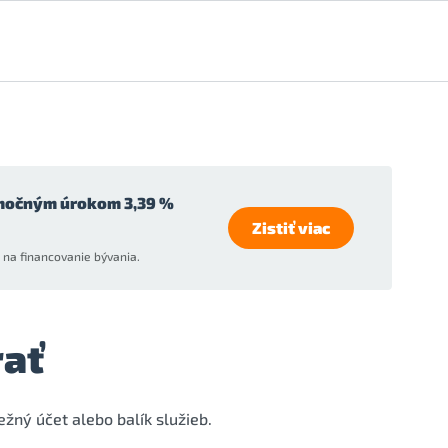
močným úrokom 3,39 %
Zistiť viac
na financovanie bývania.
rať
bežný účet alebo balík služieb.