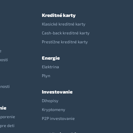
Kreditné karty
Klasické kreditné karty
Cash-back kreditné karty
Prestížne kreditné karty
e
Energie
nosti
Elektrina
e
Plyn
nosti
Investovanie
Dlhopisy
nie
Kryptomeny
sporenie
P2P investovanie
pre deti