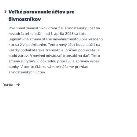
Veľké porovnanie účtov pre
živnostníkov
Povinnosť živnostníkov otvoriť si živnostenský účet sa
nezadržateľne blíži – od 1. apríla 2025 sa táto
legislatívna zmena stane nevyhnutnosťou pre každého,
kto sa živí podnikaním. Tento nový účet bude slúžiť na
všetky podnikateľské transakcie, pričom podnikatelia
budú zároveň povinní odvádzať transakčnú daň. Tieto
zmeny si vyžadujú dôkladnú prípravu a správny výber
banky. V tomto článku vám prinášame prehľad
živnostenských účtov.
Ďalšie