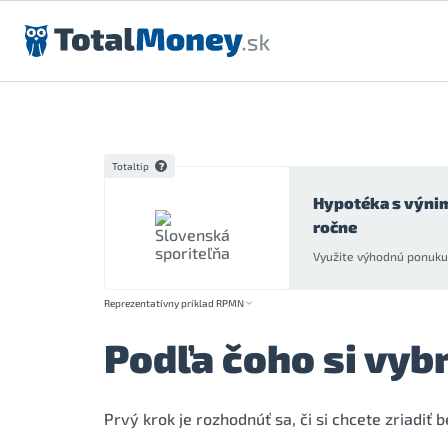
Preskočiť na obsah
Totaltip
Hypotéka s výni
ročne
Využite výhodnú ponuku 
Reprezentatívny príklad RPMN
Podľa čoho si vyb
Prvý krok je rozhodnúť sa, či si chcete zriadiť 