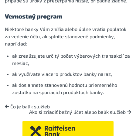
prípade sú úroky z prečerpania nižšie, prípadne žiadne.
Vernostný program
Niektoré banky Vám znížia alebo úplne vrátia poplatok
za vedenie účtu, ak splníte stanovené podmienky,
napríklad:
ak zrealizujete určitý počet výberových transakcií za
mesiac,
ak využívate viacero produktov banky naraz,
ak dosiahnete stanovenú hodnotu priemerného
zostatku na sporiacich produktoch banky.
Čo je balík služieb
Ako si zriadiť bežný účet alebo balík služieb