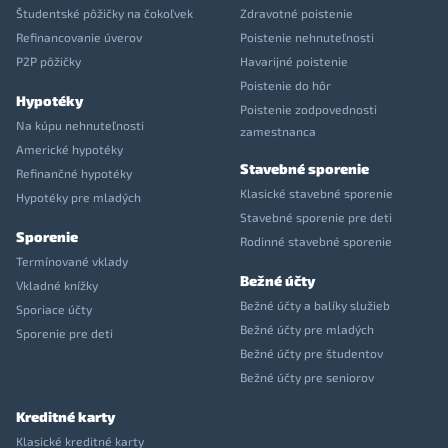
Študentské pôžičky na čokoľvek
Zdravotné poistenie
Refinancovanie úverov
Poistenie nehnuteľnosti
P2P pôžičky
Havarijné poistenie
Poistenie do hôr
Hypotéky
Poistenie zodpovednosti
Na kúpu nehnuteľnosti
zamestnanca
Americké hypotéky
Stavebné sporenie
Refinančné hypotéky
Klasické stavebné sporenie
Hypotéky pre mladých
Stavebné sporenie pre deti
Sporenie
Rodinné stavebné sporenie
Termínované vklady
Bežné účty
Vkladné knížky
Bežné účty a balíky služieb
Sporiace účty
Bežné účty pre mladých
Sporenie pre deti
Bežné účty pre študentov
Bežné účty pre seniorov
Kreditné karty
Klasické kreditné karty