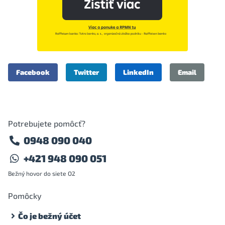
Facebook
Twitter
LinkedIn
Email
Potrebujete pomôcť?
0948 090 040
+421 948 090 051
Bežný hovor do siete O2
Pomôcky
Čo je bežný účet