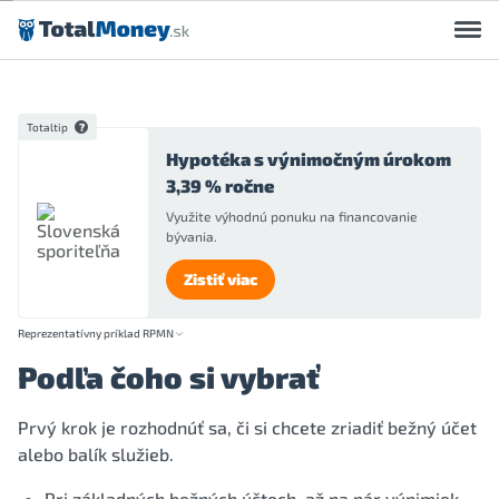
Preskočiť na obsah
Totaltip
Hypotéka s výnimočným úrokom
3,39 % ročne
Využite výhodnú ponuku na financovanie
bývania.
Zistiť viac
Reprezentatívny príklad RPMN
Podľa čoho si vybrať
Prvý krok je rozhodnúť sa, či si chcete zriadiť bežný účet
alebo balík služieb.
Pri základných bežných účtoch, až na pár výnimiek,