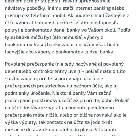
bežnom účte pristupovať. Niekto uprednostňuje
návštevy pobočky, inému stačí internet banking alebo
prístup cez telefón či mobil. Ak budete chcieť častejšie z
účtu vyberať hotovosť, určite si zistite dostupnosť a
pokrytie bankomatov danej banky vo Vašom okolí. Podľa
typu balíka môžu byť (ale nemusia) výbery z
bankomatov Vašej banky zadarmo, vždy však budú
lacnejšie ako výbery z bankomatov cudzej banky.
Povolené prečerpanie (niekedy nazývané aj povolený
debet alebo kontrokorentný úver) – pokiaľ máte o túto
službu záujem, určite si porovnajte úročenie
prečerpaných prostriedkov na bežnom účte, ako aj
podmienky úročenia. Niektoré banky Vám začnú
prečerpané prostriedky úročiť až po určitej dobe. Pokiaľ
na účet dostávate výplatu a hodnotu povoleného
prečerpania máte nižšiu alebo približne rovnakú ako je
výška výplaty, tak zostatok na účte sa jedenkrát
mesačne dostáva k nule alebo do plusu. V takomto