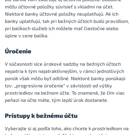
môžu účtovné položky súvisieť s vkladmi na účet.
Niektoré banky účtovné položky neuplatňujú. Ak ich
banky uplatňujú, tak pri bežných účtoch budú pravidlom,
pri balíkoch služieb ich môžete mať čiastočne alebo
úplne v cene balíka.
Úročenie
V súčasnosti síce úrokové sadzby na bežných účtoch
nepatria k tým najatraktívnejším, v rámci jednotlivých
ponúk však môžu byť odlišné. Niektoré banky ponúkajú
tzv. „progresívne úročenie“ v závislosti od výšky
prostriedkov na bežnom účte. To znamená, že čím viac
peňazí na účte máte, tým lepší úrok dostanete.
Prístupy k bežnému účtu
Vyberajte si aj podľa toho, ako chcete k prostriedkom na