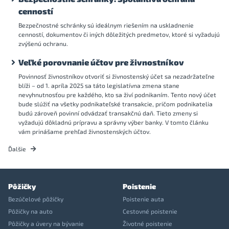
cenností
Bezpečnostné schránky sú ideálnym riešením na uskladnenie
cenností, dokumentov či iných dôležitých predmetov, ktoré si vyžadujú
zvýšenú ochranu.
Veľké porovnanie účtov pre živnostníkov
Povinnosť živnostníkov otvoriť si živnostenský účet sa nezadržateľne
blíži – od 1. apríla 2025 sa táto legislatívna zmena stane
nevyhnutnosťou pre každého, kto sa živí podnikaním. Tento nový účet
bude slúžiť na všetky podnikateľské transakcie, pričom podnikatelia
budú zároveň povinní odvádzať transakčnú daň. Tieto zmeny si
vyžadujú dôkladnú prípravu a správny výber banky. V tomto článku
vám prinášame prehľad živnostenských účtov.
Ďalšie
Pôžičky
Poistenie
Bezúčelové pôžičky
Poistenie auta
Pôžičky na auto
Cestovné poistenie
Pôžičky a úvery na bývanie
Životné poistenie