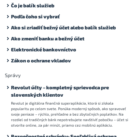
Čo je balík služieb
Podľa čoho si vybrať
Ako si zriadiť bežný účet alebo balík služieb
Ako zmeniť banku a bežný účet
Elektronické bankovníctvo
Zákon o ochrane vkladov
Správy
Revolut účty – kompletný sprievodca pre
slovenských klientov
Revolut je digitálna finančná superaplikácia, ktorá si získala
popularitu po celom svete. Ponúka moderný spôsob, ako spravovať
svoje peniaze – rýchlo, prehľadne a bez zbytočných poplatkov. Na
rozdiel od tradičných bánk nepotrebujete navštíviť pobočku – účet si
otvoríte online, za pár minút, priamo cez mobilnú aplikáciu.
Bezpečnostné schránky: Spoľahlivá ochrana