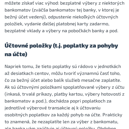
môžete získať viac výhod: bezplatné výbery z niektorých
bankomatov (zväčša bankomatov tej banky, v ktorej je
bežný účet vedený), odpustenie niekoľkých účtovných
položiek, vydanie ďalšej platobnej karty zadarmo,
bezplatné vklady a výbery na pobočkách banky a pod.
Účtovné položky (t.j. poplatky za pohyby
na účte)
Napriek tomu, že tieto poplatky sú rádovo v jednotkách
až desiatkach centov, môžu tvoriť významnú časť toho,
čo za bežný účet alebo balík služieb mesačne zaplatíte.
Ak sú účtovnými položkami spoplatňované výbery z účtu
(inkasá, trvalé príkazy, platby kartou, výbery hotovosti z
bankomatov a pod.), dochádza popri poplatkoch za
jednotlivé výberové transakcie aj k účtovaniu
osobitných poplatkov za každý pohyb na účte. Prakticky
to znamená, že nezaplatíte len za výber z bankomatu,
ale banka vám zaúčtuje aj účtovnú položku. Obdobne