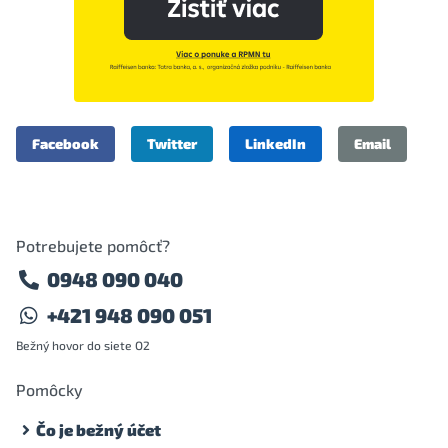
Facebook
Twitter
LinkedIn
Email
Potrebujete pomôcť?
0948 090 040
+421 948 090 051
Bežný hovor do siete O2
Pomôcky
Čo je bežný účet