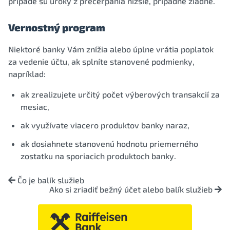
prípade sú úroky z prečerpania nižšie, prípadne žiadne.
Vernostný program
Niektoré banky Vám znížia alebo úplne vrátia poplatok
za vedenie účtu, ak splníte stanovené podmienky,
napríklad:
ak zrealizujete určitý počet výberových transakcií za
mesiac,
ak využívate viacero produktov banky naraz,
ak dosiahnete stanovenú hodnotu priemerného
zostatku na sporiacich produktoch banky.
Čo je balík služieb
Ako si zriadiť bežný účet alebo balík služieb