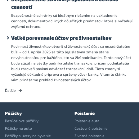
cenností
Bezpečnostné schránky sú ideálnym riešením na uskladnenie
cenností, dokumentov či iných dôležitých predmetov, ktoré si vyžadujú
zvýšenú ochranu.
Veľké porovnanie účtov pre živnostníkov
Povinnosť živnostníkov otvoriť si živnostenský účet sa nezadržateľne
blíži – od 1. apríla 2025 sa táto legislatívna zmena stane
nevyhnutnosťou pre každého, kto sa živí podnikaním. Tento nový účet
bude slúžiť na všetky podnikateľské transakcie, pričom podnikatelia
budú zároveň povinní odvádzať transakčnú daň. Tieto zmeny si
vyžadujú dôkladnú prípravu a správny výber banky. V tomto článku
vám prinášame prehľad živnostenských účtov.
Ďalšie
Pôžičky
Poistenie
Bezúčelové pôžičky
Poistenie auta
Pôžičky na auto
Cestovné poistenie
Pôžičky a úvery na bývanie
Životné poistenie