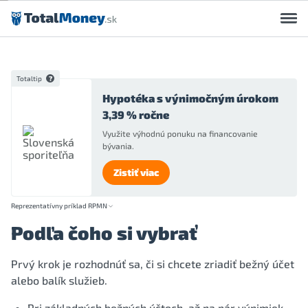
Preskočiť na obsah
Totaltip
Hypotéka s výnimočným úrokom
3,39 % ročne
Využite výhodnú ponuku na financovanie
bývania.
Zistiť viac
Reprezentatívny príklad RPMN
Podľa čoho si vybrať
Prvý krok je rozhodnúť sa, či si chcete zriadiť bežný účet
alebo balík služieb.
Pri základných bežných účtoch, až na pár výnimiek,