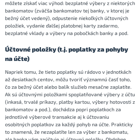
môžete získať viac výhod: bezplatné výbery z niektorých
bankomatov (zväčša bankomatov tej banky, v ktorej je
bežný účet vedený), odpustenie niekoľkých účtovných
položiek, vydanie ďalšej platobnej karty zadarmo,
bezplatné vklady a výbery na pobočkách banky a pod.
Účtovné položky (t.j. poplatky za pohyby
na účte)
Napriek tomu, že tieto poplatky sú rádovo v jednotkách
až desiatkach centov, môžu tvoriť významnú časť toho,
čo za bežný účet alebo balík služieb mesačne zaplatíte.
Ak sú účtovnými položkami spoplatňované výbery z účtu
(inkasá, trvalé príkazy, platby kartou, výbery hotovosti z
bankomatov a pod.), dochádza popri poplatkoch za
jednotlivé výberové transakcie aj k účtovaniu
osobitných poplatkov za každý pohyb na účte. Prakticky
to znamená, že nezaplatíte len za výber z bankomatu,
ale banka vám zaúčtuje aj účtovnú položku. Obdobne