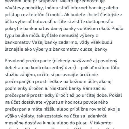
bežnom účte pristupovať. Niekto uprednostňuje
návštevy pobočky, inému stačí internet banking alebo
prístup cez telefón či mobil. Ak budete chcieť častejšie z
účtu vyberať hotovosť, určite si zistite dostupnosť a
pokrytie bankomatov danej banky vo Vašom okolí. Podľa
typu balíka môžu byť (ale nemusia) výbery z
bankomatov Vašej banky zadarmo, vždy však budú
lacnejšie ako výbery z bankomatov cudzej banky.
Povolené prečerpanie (niekedy nazývané aj povolený
debet alebo kontrokorentný úver) – pokiaľ máte o túto
službu záujem, určite si porovnajte úročenie
prečerpaných prostriedkov na bežnom účte, ako aj
podmienky úročenia. Niektoré banky Vám začnú
prečerpané prostriedky úročiť až po určitej dobe. Pokiaľ
na účet dostávate výplatu a hodnotu povoleného
prečerpania máte nižšiu alebo približne rovnakú ako je
výška výplaty, tak zostatok na účte sa jedenkrát
mesačne dostáva k nule alebo do plusu. V takomto