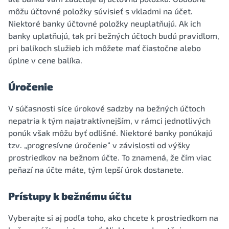
môžu účtovné položky súvisieť s vkladmi na účet.
Niektoré banky účtovné položky neuplatňujú. Ak ich
banky uplatňujú, tak pri bežných účtoch budú pravidlom,
pri balíkoch služieb ich môžete mať čiastočne alebo
úplne v cene balíka.
Úročenie
V súčasnosti síce úrokové sadzby na bežných účtoch
nepatria k tým najatraktívnejším, v rámci jednotlivých
ponúk však môžu byť odlišné. Niektoré banky ponúkajú
tzv. „progresívne úročenie“ v závislosti od výšky
prostriedkov na bežnom účte. To znamená, že čím viac
peňazí na účte máte, tým lepší úrok dostanete.
Prístupy k bežnému účtu
Vyberajte si aj podľa toho, ako chcete k prostriedkom na