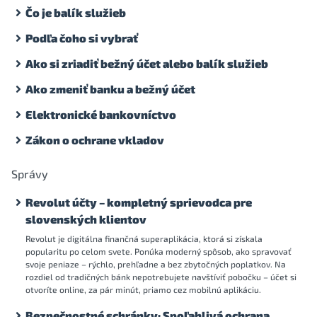
Čo je balík služieb
Podľa čoho si vybrať
Ako si zriadiť bežný účet alebo balík služieb
Ako zmeniť banku a bežný účet
Elektronické bankovníctvo
Zákon o ochrane vkladov
Správy
Revolut účty – kompletný sprievodca pre
slovenských klientov
Revolut je digitálna finančná superaplikácia, ktorá si získala
popularitu po celom svete. Ponúka moderný spôsob, ako spravovať
svoje peniaze – rýchlo, prehľadne a bez zbytočných poplatkov. Na
rozdiel od tradičných bánk nepotrebujete navštíviť pobočku – účet si
otvoríte online, za pár minút, priamo cez mobilnú aplikáciu.
Bezpečnostné schránky: Spoľahlivá ochrana