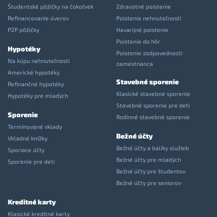
Študentské pôžičky na čokoľvek
Zdravotné poistenie
Refinancovanie úverov
Poistenie nehnuteľnosti
P2P pôžičky
Havarijné poistenie
Poistenie do hôr
Hypotéky
Poistenie zodpovednosti
Na kúpu nehnuteľnosti
zamestnanca
Americké hypotéky
Stavebné sporenie
Refinančné hypotéky
Klasické stavebné sporenie
Hypotéky pre mladých
Stavebné sporenie pre deti
Sporenie
Rodinné stavebné sporenie
Termínované vklady
Bežné účty
Vkladné knížky
Bežné účty a balíky služieb
Sporiace účty
Bežné účty pre mladých
Sporenie pre deti
Bežné účty pre študentov
Bežné účty pre seniorov
Kreditné karty
Klasické kreditné karty