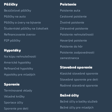
Pôžičky
Poistenie
Bezúčelové pôžičky
Poistenie auta
Pôžičky na auto
Cestovné poistenie
Pôžičky a úvery na bývanie
Životné poistenie
Študentské pôžičky na čokoľvek
Zdravotné poistenie
Refinancovanie úverov
Poistenie nehnuteľnosti
P2P pôžičky
Havarijné poistenie
Poistenie do hôr
Hypotéky
Poistenie zodpovednosti
Na kúpu nehnuteľnosti
zamestnanca
Americké hypotéky
Stavebné sporenie
Refinančné hypotéky
Klasické stavebné sporenie
Hypotéky pre mladých
Stavebné sporenie pre deti
Sporenie
Rodinné stavebné sporenie
Termínované vklady
Bežné účty
Vkladné knížky
Bežné účty a balíky služieb
Sporiace účty
Bežné účty pre mladých
Sporenie pre deti