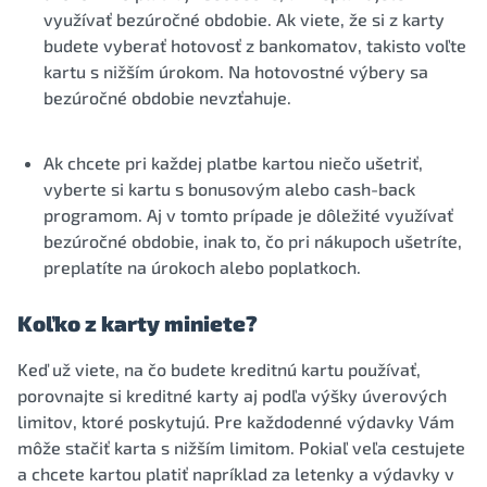
využívať bezúročné obdobie. Ak viete, že si z karty
budete vyberať hotovosť z bankomatov, takisto voľte
kartu s nižším úrokom. Na hotovostné výbery sa
bezúročné obdobie nevzťahuje.
Ak chcete pri každej platbe kartou niečo ušetriť,
vyberte si kartu s bonusovým alebo cash-back
programom. Aj v tomto prípade je dôležité využívať
bezúročné obdobie, inak to, čo pri nákupoch ušetríte,
preplatíte na úrokoch alebo poplatkoch.
Koľko z karty miniete?
Keď už viete, na čo budete kreditnú kartu používať,
porovnajte si kreditné karty aj podľa výšky úverových
limitov, ktoré poskytujú. Pre každodenné výdavky Vám
môže stačiť karta s nižším limitom. Pokiaľ veľa cestujete
a chcete kartou platiť napríklad za letenky a výdavky v