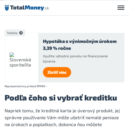
Preskočiť na obsah
Totaltip
Hypotéka s výnimočným úrokom
3,39 % ročne
Využite výhodnú ponuku na financovanie
bývania.
Zistiť viac
Reprezentatívny príklad RPMN
Podľa čoho si vybrať kreditku
Napriek tomu, že kreditná karta je úverový produkt, jej
správne používanie Vám môže ušetriť nemalé peniaze
na úrokoch a poplatkoch, dokonca ňou môžete