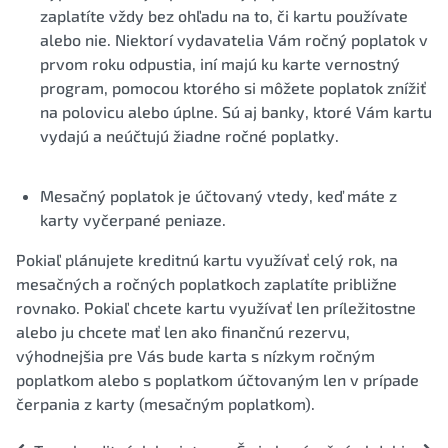
zaplatíte vždy bez ohľadu na to, či kartu používate
alebo nie. Niektorí vydavatelia Vám ročný poplatok v
prvom roku odpustia, iní majú ku karte vernostný
program, pomocou ktorého si môžete poplatok znížiť
na polovicu alebo úplne. Sú aj banky, ktoré Vám kartu
vydajú a neúčtujú žiadne ročné poplatky.
Mesačný poplatok je účtovaný vtedy, keď máte z
karty vyčerpané peniaze.
Pokiaľ plánujete kreditnú kartu využívať celý rok, na
mesačných a ročných poplatkoch zaplatíte približne
rovnako. Pokiaľ chcete kartu využívať len príležitostne
alebo ju chcete mať len ako finančnú rezervu,
výhodnejšia pre Vás bude karta s nízkym ročným
poplatkom alebo s poplatkom účtovaným len v prípade
čerpania z karty (mesačným poplatkom).