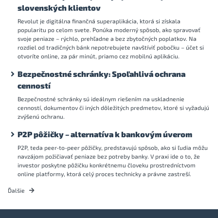
slovenských klientov
Revolut je digitálna finančná superaplikácia, ktorá si získala
popularitu po celom svete. Ponúka moderný spôsob, ako spravovať
svoje peniaze – rýchlo, prehľadne a bez zbytočných poplatkov. Na
rozdiel od tradičných bánk nepotrebujete navštíviť pobočku – účet si
otvoríte online, za pár minút, priamo cez mobilnú aplikáciu.
Bezpečnostné schránky: Spoľahlivá ochrana
cenností
Bezpečnostné schránky sú ideálnym riešením na uskladnenie
cenností, dokumentov či iných dôležitých predmetov, ktoré si vyžadujú
zvýšenú ochranu.
P2P pôžičky – alternatíva k bankovým úverom
P2P, teda peer-to-peer pôžičky, predstavujú spôsob, ako si ľudia môžu
navzájom požičiavať peniaze bez potreby banky. V praxi ide o to, že
investor poskytne pôžičku konkrétnemu človeku prostredníctvom
online platformy, ktorá celý proces technicky a právne zastreší.
Ďalšie