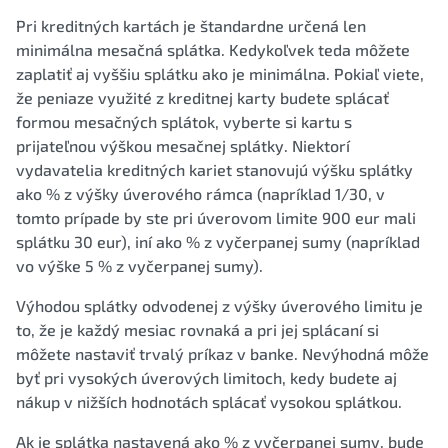
Pri kreditných kartách je štandardne určená len
minimálna mesačná splátka. Kedykoľvek teda môžete
zaplatiť aj vyššiu splátku ako je minimálna. Pokiaľ viete,
že peniaze využité z kreditnej karty budete splácať
formou mesačných splátok, vyberte si kartu s
prijateľnou výškou mesačnej splátky. Niektorí
vydavatelia kreditných kariet stanovujú výšku splátky
ako % z výšky úverového rámca (napríklad 1/30, v
tomto prípade by ste pri úverovom limite 900 eur mali
splátku 30 eur), iní ako % z vyčerpanej sumy (napríklad
vo výške 5 % z vyčerpanej sumy).
Výhodou splátky odvodenej z výšky úverového limitu je
to, že je každý mesiac rovnaká a pri jej splácaní si
môžete nastaviť trvalý príkaz v banke. Nevýhodná môže
byť pri vysokých úverových limitoch, kedy budete aj
nákup v nižších hodnotách splácať vysokou splátkou.
Ak je splátka nastavená ako % z vyčerpanej sumy, bude