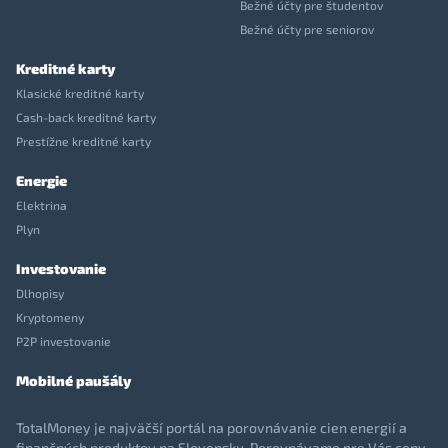
Bežné účty pre študentov
Bežné účty pre seniorov
Kreditné karty
Klasické kreditné karty
Cash-back kreditné karty
Prestížne kreditné karty
Energie
Elektrina
Plyn
Investovanie
Dlhopisy
Kryptomeny
P2P investovanie
Mobilné paušály
TotalMoney je najväčší portál na porovnávanie cien energií a
finančných produktov na Slovensku. Porovnávame pre Vás ceny