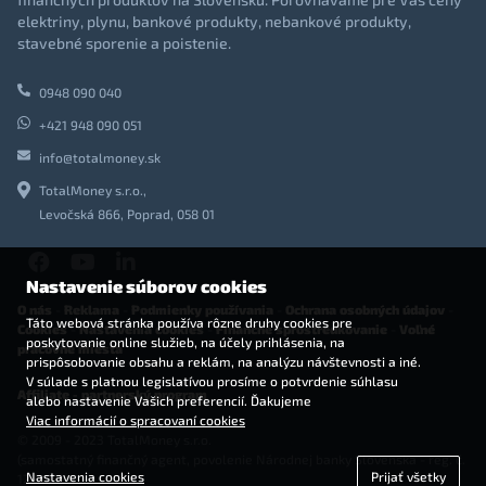
elektriny, plynu, bankové produkty, nebankové produkty,
stavebné sporenie a poistenie.
0948 090 040
+421 948 090 051
info@totalmoney.sk
TotalMoney s.r.o.,
Levočská 866, Poprad, 058 01
Nastavenie súborov cookies
O nás
-
Reklama
-
Podmienky používania
-
Ochrana osobných údajov
-
Táto webová stránka používa rôzne druhy cookies pre
Cookies
-
Nastavenia cookies
-
Finančné sprostredkovanie
-
Voľné
poskytovanie online služieb, na účely prihlásenia, na
pracovné miesta
prispôsobovanie obsahu a reklám, na analýzu návštevnosti a iné.
V súlade s platnou legislatívou prosíme o potvrdenie súhlasu
Affiliate - partnerský program
alebo nastavenie Vašich preferencií. Ďakujeme
Viac informácií o spracovaní cookies
© 2009 - 2023 TotalMoney s.r.o.
(samostatný finančný agent, povolenie Národnej banky Slovenska - reg. č.
Nastavenia cookies
Prijať všetky
127292)