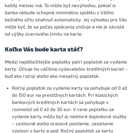
každý mesiac iná. To môže byť nevýhodou, pokiaľ si
banka nebude schopná minimálnu splátku z Vášho
bežného účtu stiahnuť automaticky. Jej výhodou pre Vás
môže byť, že sa počas splácania znižuje a nie je závislá
od výšky úverového limitu na karte.
Koľko Vás bude karta stáť?
Medzi najdôležitejšie poplatky patrí poplatok za vydanie
karty. Účtuje ho väčšina vydavateľov kreditných kariet –
buď ako ročný alebo ako mesačný poplatok.
Ročný poplatok za vydanie karty sa pohybuje od 0 až
do 150 eur na prestížnych kartách. Pri klasických
bankových kreditných kartách sa pohybuje v
rozmedzí od 0 až do 30 eur. V cene poplatku za
vydanie karty môžu byť aj niektoré doplnkové služby
– cestovné alebo úrazové poistenie, zasielanie
výpisov z karty a pod. Ročný poplatok za kartu