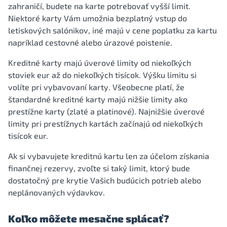
zahraničí, budete na karte potrebovať vyšší limit.
Niektoré karty Vám umožnia bezplatný vstup do
letiskových salónikov, iné majú v cene poplatku za kartu
napríklad cestovné alebo úrazové poistenie.
Kreditné karty majú úverové limity od niekoľkých
stoviek eur až do niekoľkých tisícok. Výšku limitu si
volíte pri vybavovaní karty. Všeobecne platí, že
štandardné kreditné karty majú nižšie limity ako
prestížne karty (zlaté a platinové). Najnižšie úverové
limity pri prestížnych kartách začínajú od niekoľkých
tisícok eur.
Ak si vybavujete kreditnú kartu len za účelom získania
finančnej rezervy, zvoľte si taký limit, ktorý bude
dostatočný pre krytie Vašich budúcich potrieb alebo
neplánovaných výdavkov.
Koľko môžete mesačne splácať?