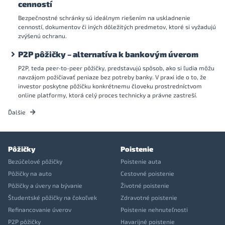
cenností
Bezpečnostné schránky sú ideálnym riešením na uskladnenie
cenností, dokumentov či iných dôležitých predmetov, ktoré si vyžadujú
zvýšenú ochranu.
P2P pôžičky – alternatíva k bankovým úverom
P2P, teda peer-to-peer pôžičky, predstavujú spôsob, ako si ľudia môžu
navzájom požičiavať peniaze bez potreby banky. V praxi ide o to, že
investor poskytne pôžičku konkrétnemu človeku prostredníctvom
online platformy, ktorá celý proces technicky a právne zastreší.
Ďalšie
Pôžičky
Poistenie
Bezúčelové pôžičky
Poistenie auta
Pôžičky na auto
Cestovné poistenie
Pôžičky a úvery na bývanie
Životné poistenie
Študentské pôžičky na čokoľvek
Zdravotné poistenie
Refinancovanie úverov
Poistenie nehnuteľnosti
P2P pôžičky
Havarijné poistenie