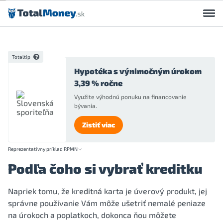
Preskočiť na obsah
Totaltip
Hypotéka s výnimočným úrokom
3,39 % ročne
Využite výhodnú ponuku na financovanie
bývania.
Zistiť viac
Reprezentatívny príklad RPMN
Podľa čoho si vybrať kreditku
Napriek tomu, že kreditná karta je úverový produkt, jej
správne používanie Vám môže ušetriť nemalé peniaze
na úrokoch a poplatkoch, dokonca ňou môžete