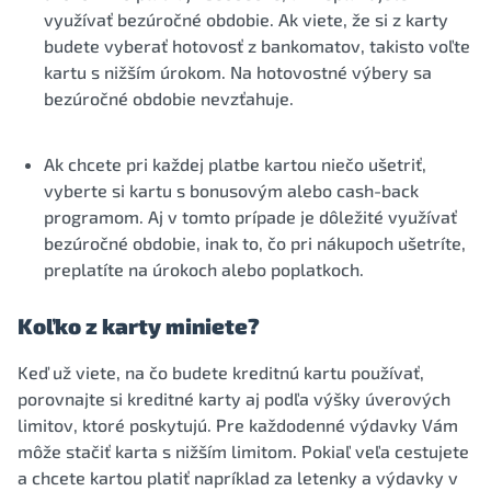
využívať bezúročné obdobie. Ak viete, že si z karty
budete vyberať hotovosť z bankomatov, takisto voľte
kartu s nižším úrokom. Na hotovostné výbery sa
bezúročné obdobie nevzťahuje.
Ak chcete pri každej platbe kartou niečo ušetriť,
vyberte si kartu s bonusovým alebo cash-back
programom. Aj v tomto prípade je dôležité využívať
bezúročné obdobie, inak to, čo pri nákupoch ušetríte,
preplatíte na úrokoch alebo poplatkoch.
Koľko z karty miniete?
Keď už viete, na čo budete kreditnú kartu používať,
porovnajte si kreditné karty aj podľa výšky úverových
limitov, ktoré poskytujú. Pre každodenné výdavky Vám
môže stačiť karta s nižším limitom. Pokiaľ veľa cestujete
a chcete kartou platiť napríklad za letenky a výdavky v