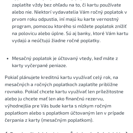
zaplatíte vždy bez ohľadu na to, či kartu používate
alebo nie. Niektorí vydavatelia Vám ročný poplatok v
prvom roku odpustia, iní majú ku karte vernostný
program, pomocou ktorého si môžete poplatok znížiť
na polovicu alebo úplne. Sú aj banky, ktoré Vám kartu
vydajú a neúčtujú žiadne ročné poplatky.
Mesačný poplatok je účtovaný vtedy, keď máte z
karty vyčerpané peniaze.
Pokiaľ plánujete kreditnú kartu využívať celý rok, na
mesačných a ročných poplatkoch zaplatíte približne
rovnako. Pokiaľ chcete kartu využívať len príležitostne
alebo ju chcete mať len ako finančnú rezervu,
výhodnejšia pre Vás bude karta s nízkym ročným
poplatkom alebo s poplatkom účtovaným len v prípade
čerpania z karty (mesačným poplatkom).