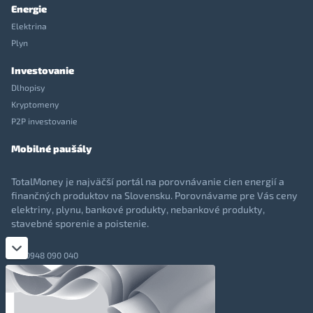
Energie
Elektrina
Plyn
Investovanie
Dlhopisy
Kryptomeny
P2P investovanie
Mobilné paušály
TotalMoney je najväčší portál na porovnávanie cien energií a
finančných produktov na Slovensku. Porovnávame pre Vás ceny
elektriny, plynu, bankové produkty, nebankové produkty,
stavebné sporenie a poistenie.
0948 090 040
+421 948 090 051
info@totalmoney.sk