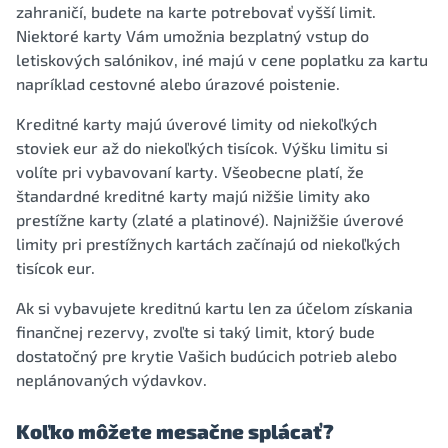
zahraničí, budete na karte potrebovať vyšší limit.
Niektoré karty Vám umožnia bezplatný vstup do
letiskových salónikov, iné majú v cene poplatku za kartu
napríklad cestovné alebo úrazové poistenie.
Kreditné karty majú úverové limity od niekoľkých
stoviek eur až do niekoľkých tisícok. Výšku limitu si
volíte pri vybavovaní karty. Všeobecne platí, že
štandardné kreditné karty majú nižšie limity ako
prestížne karty (zlaté a platinové). Najnižšie úverové
limity pri prestížnych kartách začínajú od niekoľkých
tisícok eur.
Ak si vybavujete kreditnú kartu len za účelom získania
finančnej rezervy, zvoľte si taký limit, ktorý bude
dostatočný pre krytie Vašich budúcich potrieb alebo
neplánovaných výdavkov.
Koľko môžete mesačne splácať?