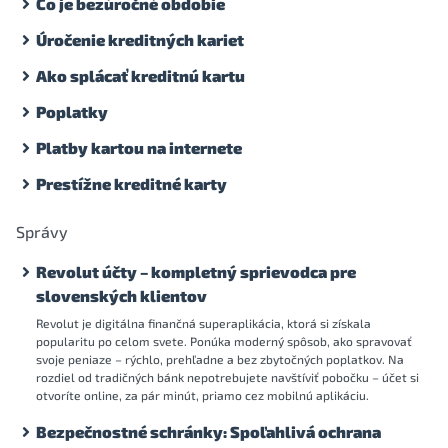
Čo je bezúročné obdobie
Úročenie kreditných kariet
Ako splácať kreditnú kartu
Poplatky
Platby kartou na internete
Prestížne kreditné karty
Správy
Revolut účty – kompletný sprievodca pre
slovenských klientov
Revolut je digitálna finančná superaplikácia, ktorá si získala
popularitu po celom svete. Ponúka moderný spôsob, ako spravovať
svoje peniaze – rýchlo, prehľadne a bez zbytočných poplatkov. Na
rozdiel od tradičných bánk nepotrebujete navštíviť pobočku – účet si
otvoríte online, za pár minút, priamo cez mobilnú aplikáciu.
Bezpečnostné schránky: Spoľahlivá ochrana