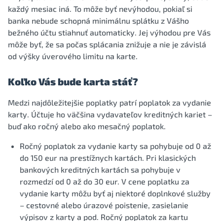
každý mesiac iná. To môže byť nevýhodou, pokiaľ si
banka nebude schopná minimálnu splátku z Vášho
bežného účtu stiahnuť automaticky. Jej výhodou pre Vás
môže byť, že sa počas splácania znižuje a nie je závislá
od výšky úverového limitu na karte.
Koľko Vás bude karta stáť?
Medzi najdôležitejšie poplatky patrí poplatok za vydanie
karty. Účtuje ho väčšina vydavateľov kreditných kariet –
buď ako ročný alebo ako mesačný poplatok.
Ročný poplatok za vydanie karty sa pohybuje od 0 až
do 150 eur na prestížnych kartách. Pri klasických
bankových kreditných kartách sa pohybuje v
rozmedzí od 0 až do 30 eur. V cene poplatku za
vydanie karty môžu byť aj niektoré doplnkové služby
– cestovné alebo úrazové poistenie, zasielanie
výpisov z karty a pod. Ročný poplatok za kartu