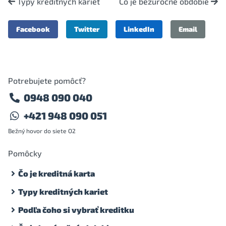
Typy kreditných kariet
Čo je bezúročné obdobie
Facebook
Twitter
LinkedIn
Email
Potrebujete pomôcť?
0948 090 040
+421 948 090 051
Bežný hovor do siete O2
Pomôcky
Čo je kreditná karta
Typy kreditných kariet
Podľa čoho si vybrať kreditku