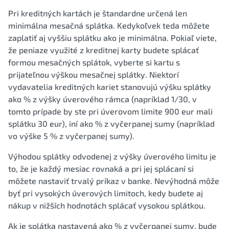
Pri kreditných kartách je štandardne určená len
minimálna mesačná splátka. Kedykoľvek teda môžete
zaplatiť aj vyššiu splátku ako je minimálna. Pokiaľ viete,
že peniaze využité z kreditnej karty budete splácať
formou mesačných splátok, vyberte si kartu s
prijateľnou výškou mesačnej splátky. Niektorí
vydavatelia kreditných kariet stanovujú výšku splátky
ako % z výšky úverového rámca (napríklad 1/30, v
tomto prípade by ste pri úverovom limite 900 eur mali
splátku 30 eur), iní ako % z vyčerpanej sumy (napríklad
vo výške 5 % z vyčerpanej sumy).
Výhodou splátky odvodenej z výšky úverového limitu je
to, že je každý mesiac rovnaká a pri jej splácaní si
môžete nastaviť trvalý príkaz v banke. Nevýhodná môže
byť pri vysokých úverových limitoch, kedy budete aj
nákup v nižších hodnotách splácať vysokou splátkou.
Ak je splátka nastavená ako % z vyčerpanej sumy, bude