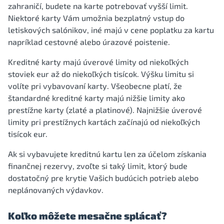
zahraničí, budete na karte potrebovať vyšší limit.
Niektoré karty Vám umožnia bezplatný vstup do
letiskových salónikov, iné majú v cene poplatku za kartu
napríklad cestovné alebo úrazové poistenie.
Kreditné karty majú úverové limity od niekoľkých
stoviek eur až do niekoľkých tisícok. Výšku limitu si
volíte pri vybavovaní karty. Všeobecne platí, že
štandardné kreditné karty majú nižšie limity ako
prestížne karty (zlaté a platinové). Najnižšie úverové
limity pri prestížnych kartách začínajú od niekoľkých
tisícok eur.
Ak si vybavujete kreditnú kartu len za účelom získania
finančnej rezervy, zvoľte si taký limit, ktorý bude
dostatočný pre krytie Vašich budúcich potrieb alebo
neplánovaných výdavkov.
Koľko môžete mesačne splácať?