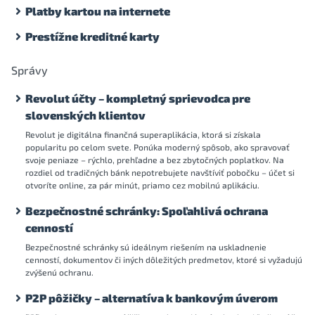
Platby kartou na internete
Prestížne kreditné karty
Správy
Revolut účty – kompletný sprievodca pre
slovenských klientov
Revolut je digitálna finančná superaplikácia, ktorá si získala
popularitu po celom svete. Ponúka moderný spôsob, ako spravovať
svoje peniaze – rýchlo, prehľadne a bez zbytočných poplatkov. Na
rozdiel od tradičných bánk nepotrebujete navštíviť pobočku – účet si
otvoríte online, za pár minút, priamo cez mobilnú aplikáciu.
Bezpečnostné schránky: Spoľahlivá ochrana
cenností
Bezpečnostné schránky sú ideálnym riešením na uskladnenie
cenností, dokumentov či iných dôležitých predmetov, ktoré si vyžadujú
zvýšenú ochranu.
P2P pôžičky – alternatíva k bankovým úverom