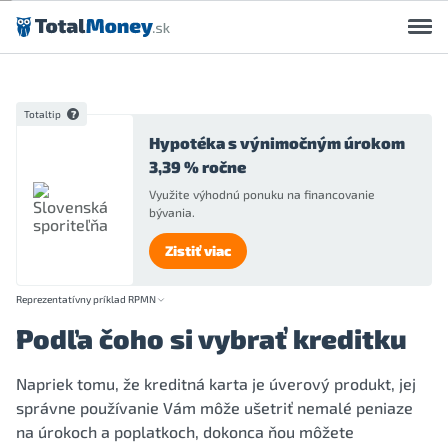
Preskočiť na obsah
Totaltip
Hypotéka s výnimočným úrokom
3,39 % ročne
Využite výhodnú ponuku na financovanie
bývania.
Zistiť viac
Reprezentatívny príklad RPMN
Podľa čoho si vybrať kreditku
Napriek tomu, že kreditná karta je úverový produkt, jej
správne používanie Vám môže ušetriť nemalé peniaze
na úrokoch a poplatkoch, dokonca ňou môžete