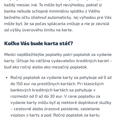
každý mesiac iná. To môže byť nevýhodou, pokiaľ si
banka nebude schopná minimálnu splátku z Vášho
bežného účtu stiahnuť automaticky. Jej výhodou pre Vás
môže byť, že sa počas splácania znižuje a nie je závislá
od výšky úverového limitu na karte.
Koľko Vás bude karta stáť?
Medzi najdôležitejšie poplatky patrí poplatok za vydanie
karty. Účtuje ho väčšina vydavateľov kreditných kariet –
buď ako ročný alebo ako mesačný poplatok.
Ročný poplatok za vydanie karty sa pohybuje od 0 až
do 150 eur na prestížnych kartách. Pri klasických
bankových kreditných kartách sa pohybuje v
rozmedzí od 0 až do 30 eur. V cene poplatku za
vydanie karty môžu byť aj niektoré doplnkové služby
– cestovné alebo úrazové poistenie, zasielanie
výpisov z karty a pod. Ročný poplatok za kartu