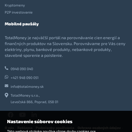
Kryptomeny
P2P investovanie
Mobilné paušály
TotalMoney je najväčší portál na porovnávanie cien energií a
finančných produktov na Slovensku. Porovnávame pre Vás ceny
elektriny, plynu, bankové produkty, nebankové produkty,
stavebné sporenie a poistenie.
0948 090 040
+421 948 090 051
info@totalmoney.sk
TotalMoney s.r.o.,
Levočská 866, Poprad, 058 01
Nastavenie súborov cookies
O nás
-
Reklama
-
Podmienky používania
-
Ochrana osobných údajov
-
Táto webová stránka používa rôzne druhy cookies pre