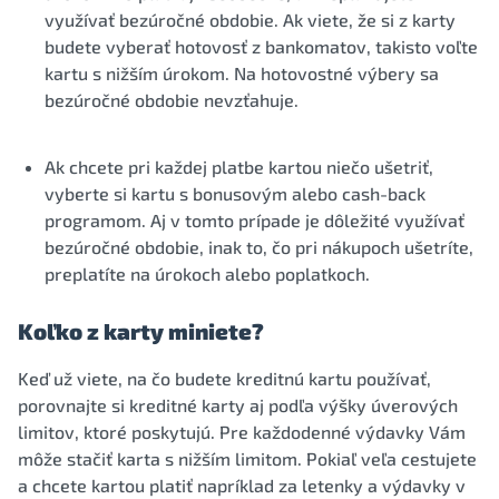
využívať bezúročné obdobie. Ak viete, že si z karty
budete vyberať hotovosť z bankomatov, takisto voľte
kartu s nižším úrokom. Na hotovostné výbery sa
bezúročné obdobie nevzťahuje.
Ak chcete pri každej platbe kartou niečo ušetriť,
vyberte si kartu s bonusovým alebo cash-back
programom. Aj v tomto prípade je dôležité využívať
bezúročné obdobie, inak to, čo pri nákupoch ušetríte,
preplatíte na úrokoch alebo poplatkoch.
Koľko z karty miniete?
Keď už viete, na čo budete kreditnú kartu používať,
porovnajte si kreditné karty aj podľa výšky úverových
limitov, ktoré poskytujú. Pre každodenné výdavky Vám
môže stačiť karta s nižším limitom. Pokiaľ veľa cestujete
a chcete kartou platiť napríklad za letenky a výdavky v