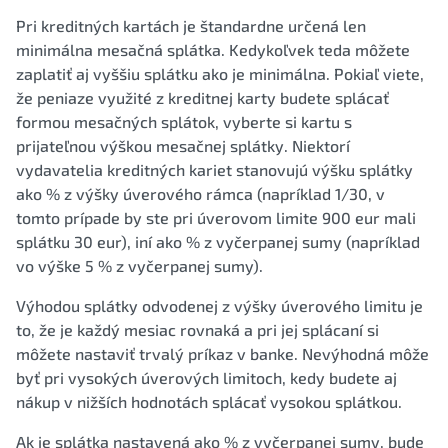
Pri kreditných kartách je štandardne určená len
minimálna mesačná splátka. Kedykoľvek teda môžete
zaplatiť aj vyššiu splátku ako je minimálna. Pokiaľ viete,
že peniaze využité z kreditnej karty budete splácať
formou mesačných splátok, vyberte si kartu s
prijateľnou výškou mesačnej splátky. Niektorí
vydavatelia kreditných kariet stanovujú výšku splátky
ako % z výšky úverového rámca (napríklad 1/30, v
tomto prípade by ste pri úverovom limite 900 eur mali
splátku 30 eur), iní ako % z vyčerpanej sumy (napríklad
vo výške 5 % z vyčerpanej sumy).
Výhodou splátky odvodenej z výšky úverového limitu je
to, že je každý mesiac rovnaká a pri jej splácaní si
môžete nastaviť trvalý príkaz v banke. Nevýhodná môže
byť pri vysokých úverových limitoch, kedy budete aj
nákup v nižších hodnotách splácať vysokou splátkou.
Ak je splátka nastavená ako % z vyčerpanej sumy, bude