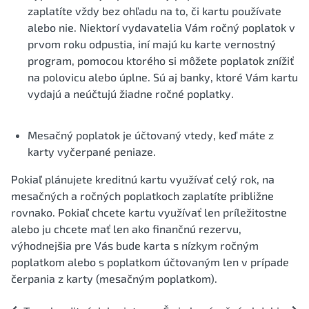
zaplatíte vždy bez ohľadu na to, či kartu používate
alebo nie. Niektorí vydavatelia Vám ročný poplatok v
prvom roku odpustia, iní majú ku karte vernostný
program, pomocou ktorého si môžete poplatok znížiť
na polovicu alebo úplne. Sú aj banky, ktoré Vám kartu
vydajú a neúčtujú žiadne ročné poplatky.
Mesačný poplatok je účtovaný vtedy, keď máte z
karty vyčerpané peniaze.
Pokiaľ plánujete kreditnú kartu využívať celý rok, na
mesačných a ročných poplatkoch zaplatíte približne
rovnako. Pokiaľ chcete kartu využívať len príležitostne
alebo ju chcete mať len ako finančnú rezervu,
výhodnejšia pre Vás bude karta s nízkym ročným
poplatkom alebo s poplatkom účtovaným len v prípade
čerpania z karty (mesačným poplatkom).