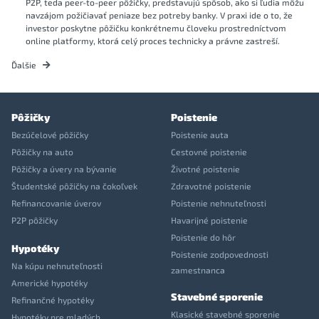
P2P, teda peer-to-peer pôžičky, predstavujú spôsob, ako si ľudia môžu
navzájom požičiavať peniaze bez potreby banky. V praxi ide o to, že
investor poskytne pôžičku konkrétnemu človeku prostredníctvom
online platformy, ktorá celý proces technicky a právne zastreší.
Ďalšie
Pôžičky
Poistenie
Bezúčelové pôžičky
Poistenie auta
Pôžičky na auto
Cestovné poistenie
Pôžičky a úvery na bývanie
Životné poistenie
Študentské pôžičky na čokoľvek
Zdravotné poistenie
Refinancovanie úverov
Poistenie nehnuteľnosti
P2P pôžičky
Havarijné poistenie
Poistenie do hôr
Hypotéky
Poistenie zodpovednosti
Na kúpu nehnuteľnosti
zamestnanca
Americké hypotéky
Stavebné sporenie
Refinančné hypotéky
Klasické stavebné sporenie
Hypotéky pre mladých