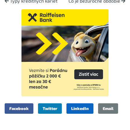
Typy kreditných kariet
Čo je bezúročné obdobie
Facebook
Twitter
LinkedIn
Email