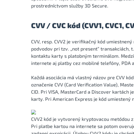
prostredníctvom služby 3D Secure.
CVV / CVC kód (CVV1, CVC1, C
CVV, resp. CVV2 je verifikačný kód umiestnený 
podvodov pri tzv. „not present“ transakciách, t
kontaktu karty s platobným terminálom. Medzi 
internete aj platby cez mobilné telefóny, PDA 
Každá asociácia má vlastný názov pre CVV kód, 
označenie CVV (Card Verification Value), Mast
CID. Pri VISA, MasterCard a Discover kartách 
karty. Pri American Express je kód umiestený n
CVV2 kód je vytvorený kryptovacou metódou z č
Pri platbe kartou na internete sa potom overuj
zadanej exspirácii. Úlohou CVV2 kódu je chrániť