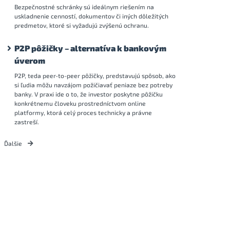
Bezpečnostné schránky sú ideálnym riešením na
uskladnenie cenností, dokumentov či iných dôležitých
predmetov, ktoré si vyžadujú zvýšenú ochranu.
P2P pôžičky – alternatíva k bankovým
úverom
P2P, teda peer-to-peer pôžičky, predstavujú spôsob, ako
si ľudia môžu navzájom požičiavať peniaze bez potreby
banky. V praxi ide o to, že investor poskytne pôžičku
konkrétnemu človeku prostredníctvom online
platformy, ktorá celý proces technicky a právne
zastreší.
Ďalšie