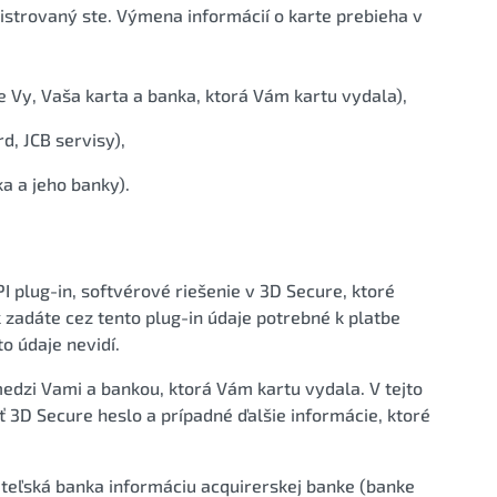
istrovaný ste. Výmena informácií o karte prebieha v
e Vy, Vaša karta a banka, ktorá Vám kartu vydala),
, JCB servisy),
 a jeho banky).
I plug-in, softvérové riešenie v 3D Secure, ktoré
 zadáte cez tento plug-in údaje potrebné k platbe
to údaje nevidí.
dzi Vami a bankou, ktorá Vám kartu vydala. V tejto
 3D Secure heslo a prípadné ďalšie informácie, ktoré
ateľská banka informáciu acquirerskej banke (banke