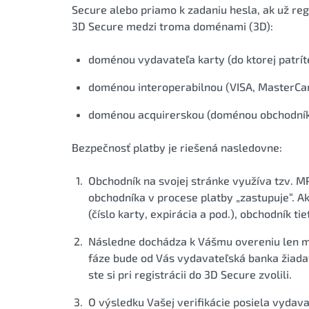
Secure alebo priamo k zadaniu hesla, ak už reg
3D Secure medzi troma doménami (3D):
doménou vydavateľa karty (do ktorej patrít
doménou interoperabilnou (VISA, MasterCard
doménou acquirerskou (doménou obchodníka
Bezpečnosť platby je riešená nasledovne:
Obchodník na svojej stránke využíva tzv. MP
obchodníka v procese platby „zastupuje“. Ak
(číslo karty, expirácia a pod.), obchodník tie
Následne dochádza k Vášmu overeniu len me
fáze bude od Vás vydavateľská banka žiadať
ste si pri registrácii do 3D Secure zvolili.
O výsledku Vašej verifikácie posiela vydav