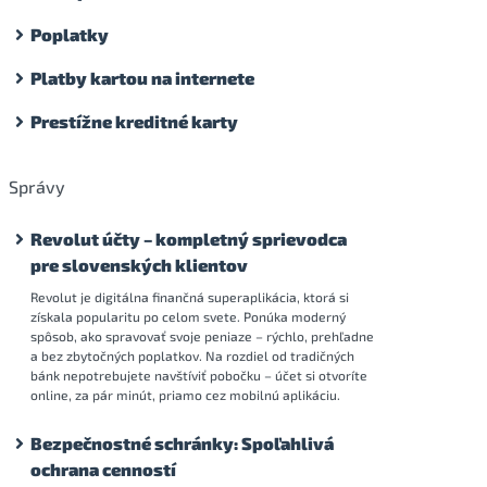
Poplatky
Platby kartou na internete
Prestížne kreditné karty
Správy
Revolut účty – kompletný sprievodca
pre slovenských klientov
Revolut je digitálna finančná superaplikácia, ktorá si
získala popularitu po celom svete. Ponúka moderný
spôsob, ako spravovať svoje peniaze – rýchlo, prehľadne
a bez zbytočných poplatkov. Na rozdiel od tradičných
bánk nepotrebujete navštíviť pobočku – účet si otvoríte
online, za pár minút, priamo cez mobilnú aplikáciu.
Bezpečnostné schránky: Spoľahlivá
ochrana cenností