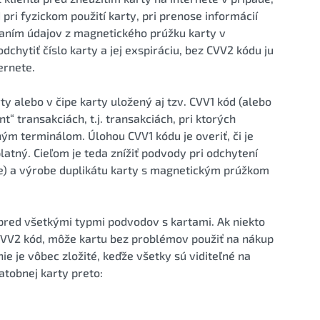
 pri fyzickom použití karty, pri prenose informácií
aním údajov z magnetického prúžku karty v
chytiť číslo karty a jej exspiráciu, bez CVV2 kódu ju
ernete.
 alebo v čipe karty uložený aj tzv. CVV1 kód (alebo
nt“ transakciách, t.j. transakciách, pri ktorých
ým terminálom. Úlohou CVV1 kódu je overiť, či je
latný. Cieľom je teda znížiť podvody pri odchytení
cie) a výrobe duplikátu karty s magnetickým prúžkom
pred všetkými typmi podvodov s kartami. Ak niekto
a CVV2 kód, môže kartu bez problémov použiť na nákup
ie je vôbec zložité, keďže všetky sú viditeľné na
latobnej karty preto: