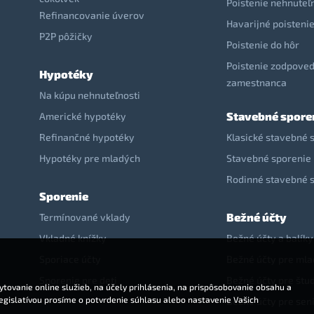
Poistenie nehnuteľ
Refinancovanie úverov
Havarijné poisteni
P2P pôžičky
Poistenie do hôr
Poistenie zodpoved
Hypotéky
zamestnanca
Na kúpu nehnuteľnosti
Stavebné spore
Americké hypotéky
Refinančné hypotéky
Klasické stavebné 
Hypotéky pre mladých
Stavebné sporenie 
Rodinné stavebné 
Sporenie
Bežné účty
Termínované vklady
Vkladné knížky
Bežné účty a balíky
Sporiace účty
Bežné účty pre ml
Sporenie pre deti
Bežné účty pre štu
tovanie online služieb, na účely prihlásenia, na prispôsobovanie obsahu a
legislatívou prosíme o potvrdenie súhlasu alebo nastavenie Vašich
Bežné účty pre sen