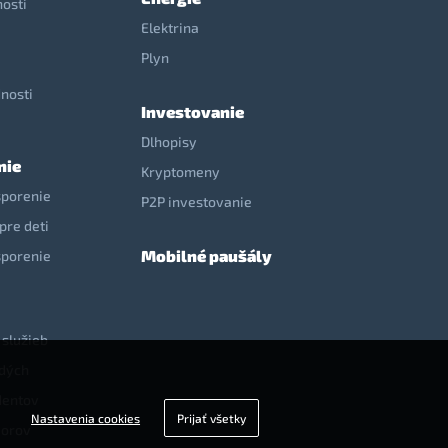
nosti
Elektrina
e
Plyn
nosti
Investovanie
Dlhopisy
nie
Kryptomeny
sporenie
P2P investovanie
pre deti
Mobilné paušály
sporenie
 služieb
adých
dentov
Nastavenia cookies
Prijať všetky
iorov