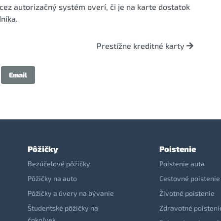
ez autorizačný systém overí, či je na karte dostatok
níka.
Prestížne kreditné karty
Email
Pôžičky
Poistenie
Bezúčelové pôžičky
Poistenie auta
Pôžičky na auto
Cestovné poistenie
Pôžičky a úvery na bývanie
Životné poistenie
Študentské pôžičky na
Zdravotné poisteni
čokoľvek