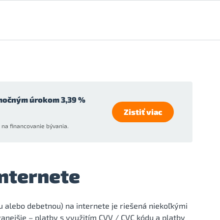
močným úrokom 3,39 %
Zistiť viac
na financovanie bývania.
internete
u alebo debetnou) na internete je riešená niekoľkými
anejšie – platby s využitím CVV / CVC kódu a platby