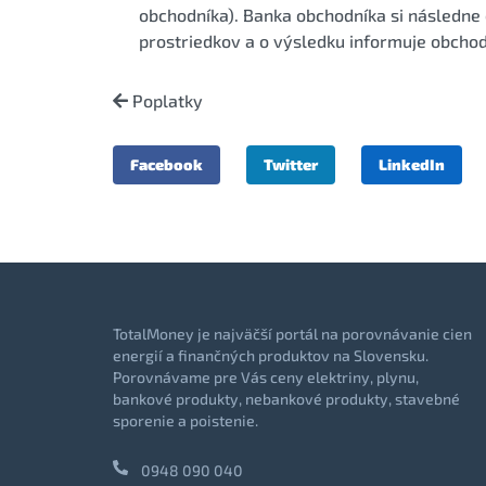
obchodníka). Banka obchodníka si následne c
prostriedkov a o výsledku informuje obchod
Poplatky
Facebook
Twitter
LinkedIn
TotalMoney je najväčší portál na porovnávanie cien
energií a finančných produktov na Slovensku.
Porovnávame pre Vás ceny elektriny, plynu,
bankové produkty, nebankové produkty, stavebné
sporenie a poistenie.
0948 090 040