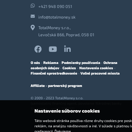
+421 948 090 051
info@totalmoney.sk
TotalMoney s.r.o.,
Levočská 866, Poprad, 058 01
O nás
-
Reklama
-
Podmienky používania
-
Ochrana
osobných údajov
-
Cookies
-
Nastavenia cookies
-
Finančné sprostredkovanie
-
Voľné pracovné miesta
Affiliate - partnerský program
© 2009 - 2023 TotalMoney s.r.o.
(samostatný finančný agent, povolenie Národnej banky
Slovenska - reg. č. 127292)
Nastavenie súborov cookies
Táto webová stránka používa rôzne druhy cookies pre posky
reklám, na analýzu návštevnosti a iné. V súlade s platnou 
preferencií. Ďakujeme