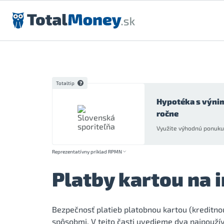
Preskočiť na obsah
Totaltip
Hypotéka s výni
ročne
Využite výhodnú ponuku 
Reprezentatívny príklad RPMN
Platby kartou na 
Bezpečnosť platieb platobnou kartou (kreditno
spôsobmi. V tejto časti uvedieme dva najpoužív