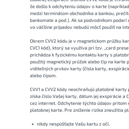
že došlo k odchyteniu údajov o karte (napríklad
medzi terminálom obchodníka a bankou, prečít
bankomate a pod.). Ak sa podvodníkom podarí od
vo väčšine prípadov nebudú môcť použiť na int
Okrem CVV2 kódu je v magnetickom prúžku karty
CVC1 kód), ktorý sa využíva pri tzv. „card prese
prichádza k fyzickému kontaktu karty s platobn
použitý magnetický prúžok alebo čip na karte p
viditeľných prvkov karty (čísla karty, exspirá
alebo čipom.
CVV1 a CVV2 kódy neochraňujú platobné karty 
získa číslo Vašej karty, dátum jej exspirácie 
cez internet. Odchytenie týchto údajov pritom n
platobnej karte. Pre zníženie rizika zneužitia p
nikdy nespúšťajte Vašu kartu z očí,