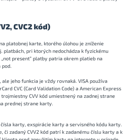
VV2, CVC2 kód)
na platobnej karte, ktorého úlohou je zníženie
.j. platbách, pri ktorých nedochádza k fyzickému
„not present“ platby patria okrem platieb na
a pod.
ale jeho funkcia je vždy rovnaká. VISA používa
erCard CVC (Card Validation Code) a American Express
je trojmiestny CVV kód umiestnený na zadnej strane
a prednej strane karty.
ísla karty, exspirácie karty a servisného kódu karty.
e, či zadaný CVV2 kód patrí k zadanému číslu karty a k
 klienta pred zneužitím karty na internete v prípade,