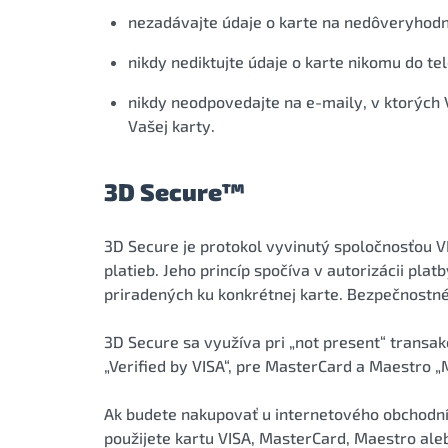
nezadávajte údaje o karte na nedôveryhodn
nikdy nediktujte údaje o karte nikomu do te
nikdy neodpovedajte na e-maily, v ktorých 
Vašej karty.
3D Secure™
3D Secure je protokol vyvinutý spoločnosťou V
platieb. Jeho princíp spočíva v autorizácii pla
priradených ku konkrétnej karte. Bezpečnostné p
3D Secure sa využíva pri „not present“ transak
„Verified by VISA“, pre MasterCard a Maestro „
Ak budete nakupovať u internetového obchodní
použijete kartu VISA, MasterCard, Maestro aleb