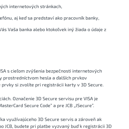
ých internetových stránkach,
lefónu, aj keď sa predstaví ako pracovník banky,
Vás Vaša banka alebo ktokoľvek iný žiada o údaje z
ISA s cieľom zvýšenia bezpečnosti internetových
tby prostredníctvom hesla a ďalších prvkov
rvky si zvolíte pri registrácii karty v 3D Secure.
ciách. Označenie 3D Secure servisu pre VISA je
MasterCard Secure Code“ a pre JCB „JSecure“.
ka využívajúceho 3D Secure servis a zároveň ak
o JCB, budete pri platbe vyzvaný buď k registrácii 3D