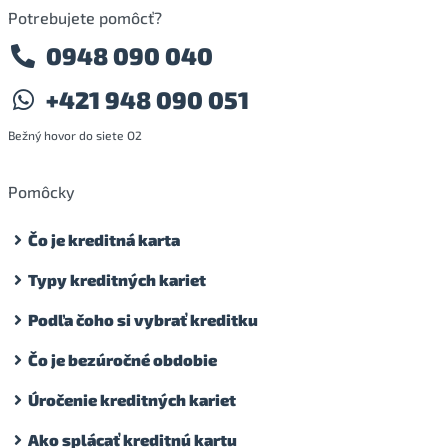
Potrebujete pomôcť?
0948 090 040
+421 948 090 051
Bežný hovor do siete O2
Pomôcky
Čo je kreditná karta
Typy kreditných kariet
Podľa čoho si vybrať kreditku
Čo je bezúročné obdobie
Úročenie kreditných kariet
Ako splácať kreditnú kartu