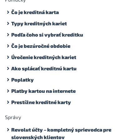
Čo je kreditná karta
Typy kreditných kariet
Podľa čoho si vybrať kreditku
Čo je bezúročné obdobie
Úročenie kreditných kariet
Ako splácať kreditnú kartu
Poplatky
Platby kartou na internete
Prestížne kreditné karty
Správy
Revolut účty – kompletný sprievodca pre
slovenských klientov