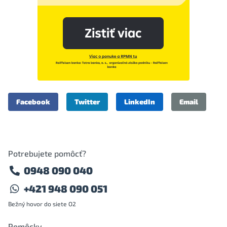
Facebook
Twitter
LinkedIn
Email
Potrebujete pomôcť?
0948 090 040
+421 948 090 051
Bežný hovor do siete O2
Pomôcky