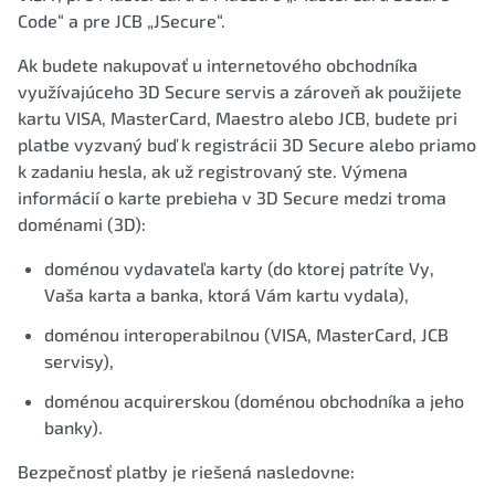
Code“ a pre JCB „JSecure“.
Ak budete nakupovať u internetového obchodníka
využívajúceho 3D Secure servis a zároveň ak použijete
kartu VISA, MasterCard, Maestro alebo JCB, budete pri
platbe vyzvaný buď k registrácii 3D Secure alebo priamo
k zadaniu hesla, ak už registrovaný ste. Výmena
informácií o karte prebieha v 3D Secure medzi troma
doménami (3D):
doménou vydavateľa karty (do ktorej patríte Vy,
Vaša karta a banka, ktorá Vám kartu vydala),
doménou interoperabilnou (VISA, MasterCard, JCB
servisy),
doménou acquirerskou (doménou obchodníka a jeho
banky).
Bezpečnosť platby je riešená nasledovne: