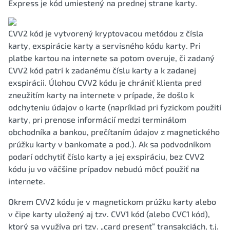
Express je kód umiestený na prednej strane karty.
CVV2 kód je vytvorený kryptovacou metódou z čísla
karty, exspirácie karty a servisného kódu karty. Pri
platbe kartou na internete sa potom overuje, či zadaný
CVV2 kód patrí k zadanému číslu karty a k zadanej
exspirácii. Úlohou CVV2 kódu je chrániť klienta pred
zneužitím karty na internete v prípade, že došlo k
odchyteniu údajov o karte (napríklad pri fyzickom použití
karty, pri prenose informácií medzi terminálom
obchodníka a bankou, prečítaním údajov z magnetického
prúžku karty v bankomate a pod.). Ak sa podvodníkom
podarí odchytiť číslo karty a jej exspiráciu, bez CVV2
kódu ju vo väčšine prípadov nebudú môcť použiť na
internete.
Okrem CVV2 kódu je v magnetickom prúžku karty alebo
v čipe karty uložený aj tzv. CVV1 kód (alebo CVC1 kód),
ktorý sa využíva pri tzv. „card present“ transakciách, t.j.