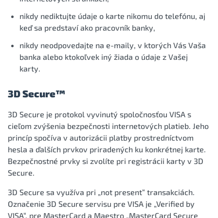
nikdy nediktujte údaje o karte nikomu do telefónu, aj
keď sa predstaví ako pracovník banky,
nikdy neodpovedajte na e-maily, v ktorých Vás Vaša
banka alebo ktokoľvek iný žiada o údaje z Vašej
karty.
3D Secure™
3D Secure je protokol vyvinutý spoločnosťou VISA s
cieľom zvýšenia bezpečnosti internetových platieb. Jeho
princíp spočíva v autorizácii platby prostredníctvom
hesla a ďalších prvkov priradených ku konkrétnej karte.
Bezpečnostné prvky si zvolíte pri registrácii karty v 3D
Secure.
3D Secure sa využíva pri „not present“ transakciách.
Označenie 3D Secure servisu pre VISA je „Verified by
VISA“, pre MasterCard a Maestro „MasterCard Secure