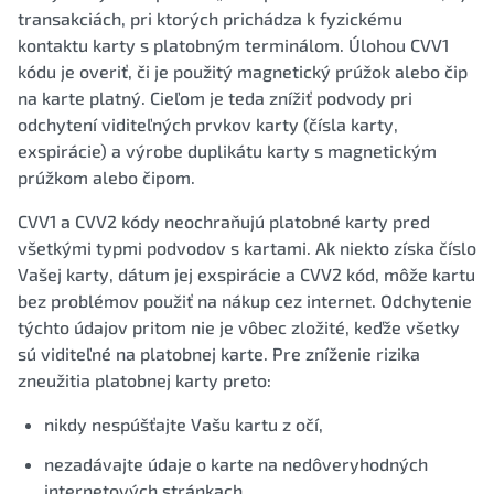
transakciách, pri ktorých prichádza k fyzickému
kontaktu karty s platobným terminálom. Úlohou CVV1
kódu je overiť, či je použitý magnetický prúžok alebo čip
na karte platný. Cieľom je teda znížiť podvody pri
odchytení viditeľných prvkov karty (čísla karty,
exspirácie) a výrobe duplikátu karty s magnetickým
prúžkom alebo čipom.
CVV1 a CVV2 kódy neochraňujú platobné karty pred
všetkými typmi podvodov s kartami. Ak niekto získa číslo
Vašej karty, dátum jej exspirácie a CVV2 kód, môže kartu
bez problémov použiť na nákup cez internet. Odchytenie
týchto údajov pritom nie je vôbec zložité, keďže všetky
sú viditeľné na platobnej karte. Pre zníženie rizika
zneužitia platobnej karty preto:
nikdy nespúšťajte Vašu kartu z očí,
nezadávajte údaje o karte na nedôveryhodných
internetových stránkach,