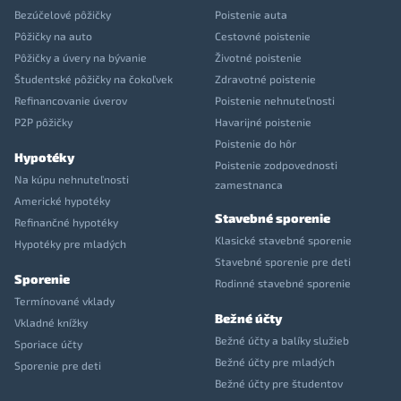
Bezúčelové pôžičky
Poistenie auta
Pôžičky na auto
Cestovné poistenie
Pôžičky a úvery na bývanie
Životné poistenie
Študentské pôžičky na čokoľvek
Zdravotné poistenie
Refinancovanie úverov
Poistenie nehnuteľnosti
P2P pôžičky
Havarijné poistenie
Poistenie do hôr
Hypotéky
Poistenie zodpovednosti
Na kúpu nehnuteľnosti
zamestnanca
Americké hypotéky
Stavebné sporenie
Refinančné hypotéky
Klasické stavebné sporenie
Hypotéky pre mladých
Stavebné sporenie pre deti
Sporenie
Rodinné stavebné sporenie
Termínované vklady
Bežné účty
Vkladné knížky
Bežné účty a balíky služieb
Sporiace účty
Bežné účty pre mladých
Sporenie pre deti
Bežné účty pre študentov