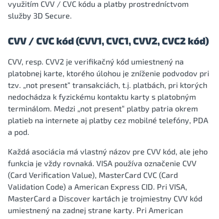
využitím CVV / CVC kódu a platby prostredníctvom
služby 3D Secure.
CVV / CVC kód (CVV1, CVC1, CVV2, CVC2 kód)
CVV, resp. CVV2 je verifikačný kód umiestnený na
platobnej karte, ktorého úlohou je zníženie podvodov pri
tzv. „not present“ transakciách, t.j. platbách, pri ktorých
nedochádza k fyzickému kontaktu karty s platobným
terminálom. Medzi „not present“ platby patria okrem
platieb na internete aj platby cez mobilné telefóny, PDA
a pod.
Každá asociácia má vlastný názov pre CVV kód, ale jeho
funkcia je vždy rovnaká. VISA používa označenie CVV
(Card Verification Value), MasterCard CVC (Card
Validation Code) a American Express CID. Pri VISA,
MasterCard a Discover kartách je trojmiestny CVV kód
umiestnený na zadnej strane karty. Pri American