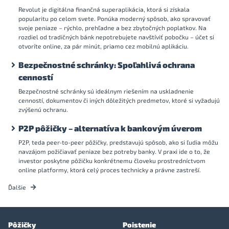
Revolut je digitálna finančná superaplikácia, ktorá si získala
popularitu po celom svete. Ponúka moderný spôsob, ako spravovať
svoje peniaze – rýchlo, prehľadne a bez zbytočných poplatkov. Na
rozdiel od tradičných bánk nepotrebujete navštíviť pobočku – účet si
otvoríte online, za pár minút, priamo cez mobilnú aplikáciu.
Bezpečnostné schránky: Spoľahlivá ochrana
cenností
Bezpečnostné schránky sú ideálnym riešením na uskladnenie
cenností, dokumentov či iných dôležitých predmetov, ktoré si vyžadujú
zvýšenú ochranu.
P2P pôžičky – alternatíva k bankovým úverom
P2P, teda peer-to-peer pôžičky, predstavujú spôsob, ako si ľudia môžu
navzájom požičiavať peniaze bez potreby banky. V praxi ide o to, že
investor poskytne pôžičku konkrétnemu človeku prostredníctvom
online platformy, ktorá celý proces technicky a právne zastreší.
Ďalšie
Pôžičky
Poistenie