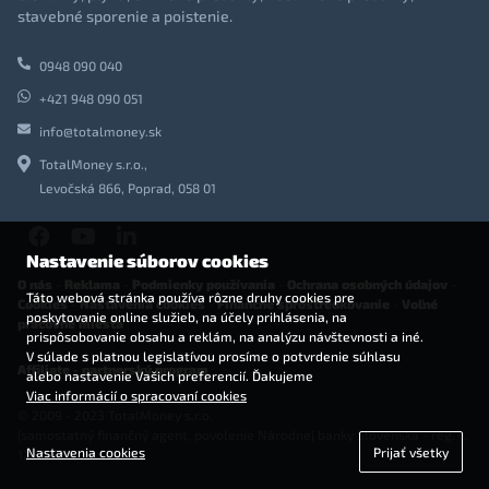
stavebné sporenie a poistenie.
0948 090 040
+421 948 090 051
info@totalmoney.sk
TotalMoney s.r.o.,
Levočská 866, Poprad, 058 01
Nastavenie súborov cookies
O nás
-
Reklama
-
Podmienky používania
-
Ochrana osobných údajov
-
Táto webová stránka používa rôzne druhy cookies pre
Cookies
-
Nastavenia cookies
-
Finančné sprostredkovanie
-
Voľné
poskytovanie online služieb, na účely prihlásenia, na
pracovné miesta
prispôsobovanie obsahu a reklám, na analýzu návštevnosti a iné.
V súlade s platnou legislatívou prosíme o potvrdenie súhlasu
Affiliate - partnerský program
alebo nastavenie Vašich preferencií. Ďakujeme
Viac informácií o spracovaní cookies
© 2009 - 2023 TotalMoney s.r.o.
(samostatný finančný agent, povolenie Národnej banky Slovenska - reg. č.
Nastavenia cookies
Prijať všetky
127292)