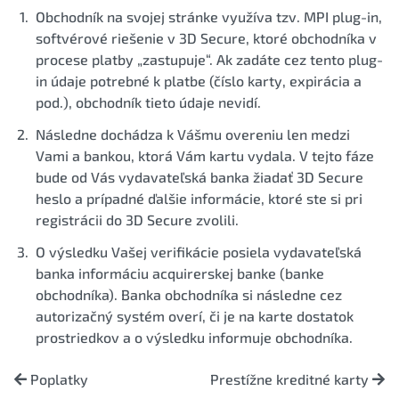
Obchodník na svojej stránke využíva tzv. MPI plug-in,
softvérové riešenie v 3D Secure, ktoré obchodníka v
procese platby „zastupuje“. Ak zadáte cez tento plug-
in údaje potrebné k platbe (číslo karty, expirácia a
pod.), obchodník tieto údaje nevidí.
Následne dochádza k Vášmu overeniu len medzi
Vami a bankou, ktorá Vám kartu vydala. V tejto fáze
bude od Vás vydavateľská banka žiadať 3D Secure
heslo a prípadné ďalšie informácie, ktoré ste si pri
registrácii do 3D Secure zvolili.
O výsledku Vašej verifikácie posiela vydavateľská
banka informáciu acquirerskej banke (banke
obchodníka). Banka obchodníka si následne cez
autorizačný systém overí, či je na karte dostatok
prostriedkov a o výsledku informuje obchodníka.
Poplatky
Prestížne kreditné karty