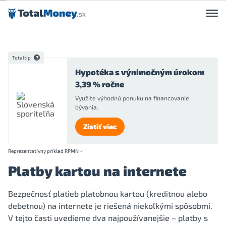
Preskočiť na obsah
Totaltip
Hypotéka s výnimočným úrokom
3,39 % ročne
Využite výhodnú ponuku na financovanie
bývania.
Zistiť viac
Reprezentatívny príklad RPMN
Platby kartou na internete
Bezpečnosť platieb platobnou kartou (kreditnou alebo
debetnou) na internete je riešená niekoľkými spôsobmi.
V tejto časti uvedieme dva najpoužívanejšie – platby s