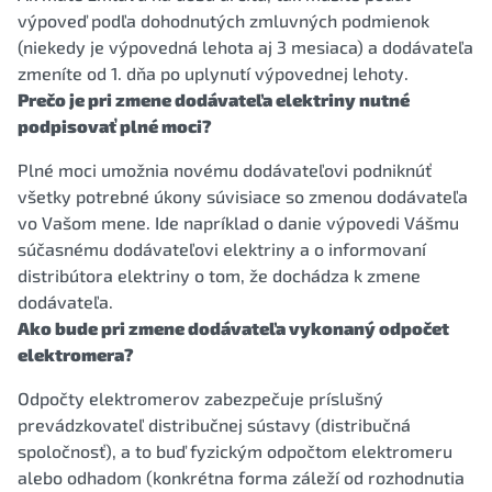
výpoveď podľa dohodnutých zmluvných podmienok
(niekedy je výpovedná lehota aj 3 mesiaca) a dodávateľa
zmeníte od 1. dňa po uplynutí výpovednej lehoty.
Prečo je pri zmene dodávateľa elektriny nutné
podpisovať plné moci?
Plné moci umožnia novému dodávateľovi podniknúť
všetky potrebné úkony súvisiace so zmenou dodávateľa
vo Vašom mene. Ide napríklad o danie výpovedi Vášmu
súčasnému dodávateľovi elektriny a o informovaní
distribútora elektriny o tom, že dochádza k zmene
dodávateľa.
Ako bude pri zmene dodávateľa vykonaný odpočet
elektromera?
Odpočty elektromerov zabezpečuje príslušný
prevádzkovateľ distribučnej sústavy (distribučná
spoločnosť), a to buď fyzickým odpočtom elektromeru
alebo odhadom (konkrétna forma záleží od rozhodnutia