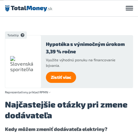
Preskočiť na obsah
Totaltip
Hypotéka s výnimočným úrokom
3,39 % ročne
Využite výhodnú ponuku na financovanie
bývania.
Zistiť viac
Reprezentatívny príklad RPMN
Najčastejšie otázky pri zmene
dodávateľa
Kedy môžem zmeniť dodávateľa elektriny?