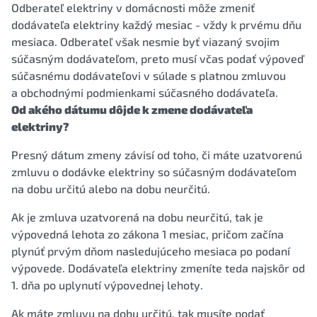
Odberateľ elektriny v domácnosti môže zmeniť
dodávateľa elektriny každý mesiac - vždy k prvému dňu
mesiaca. Odberateľ však nesmie byť viazaný svojim
súčasným dodávateľom, preto musí včas podať výpoveď
súčasnému dodávateľovi v súlade s platnou zmluvou
a obchodnými podmienkami súčasného dodávateľa.
Od akého dátumu dôjde k zmene dodávateľa
elektriny?
Presný dátum zmeny závisí od toho, či máte uzatvorenú
zmluvu o dodávke elektriny so súčasným dodávateľom
na dobu určitú alebo na dobu neurčitú.
Ak je zmluva uzatvorená na dobu neurčitú, tak je
výpovedná lehota zo zákona 1 mesiac, pričom začína
plynúť prvým dňom nasledujúceho mesiaca po podaní
výpovede. Dodávateľa elektriny zmeníte teda najskôr od
1. dňa po uplynutí výpovednej lehoty.
Ak máte zmluvu na dobu určitú, tak musíte podať