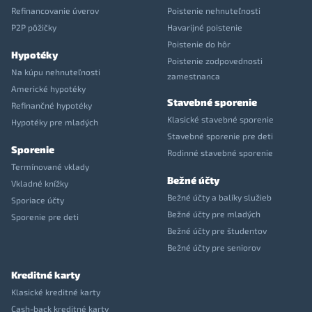
Refinancovanie úverov
Poistenie nehnuteľnosti
P2P pôžičky
Havarijné poistenie
Poistenie do hôr
Hypotéky
Poistenie zodpovednosti
Na kúpu nehnuteľnosti
zamestnanca
Americké hypotéky
Stavebné sporenie
Refinančné hypotéky
Klasické stavebné sporenie
Hypotéky pre mladých
Stavebné sporenie pre deti
Sporenie
Rodinné stavebné sporenie
Termínované vklady
Bežné účty
Vkladné knížky
Bežné účty a balíky služieb
Sporiace účty
Bežné účty pre mladých
Sporenie pre deti
Bežné účty pre študentov
Bežné účty pre seniorov
Kreditné karty
Klasické kreditné karty
Cash-back kreditné karty