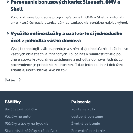
Porovnanie bonusových kariet Slovnaft, OMV a
Shell
Porovnali sme bonusové programy Slovnaft, OMV a Shell a zisťovali
sme, ktorá čerpacia stanica vám za tankovanie ponúkne najviac výhod.
Využite online služby a uzatvorte si jednoducho
účet z pohodlia vášho domova
Vývoj technológií stále napreduje a s ním aj zjednodušenie služieb – vo
všetkých oblastiach, aj finančných. To, čo nás v minulosti trvalo pol
dňa a stovky krokov, dnes zvládneme z pohodlia domova. Jediné, čo
potrebujeme je pripojenie na internet. Takto jednoducho si dokážete
zriadiť aj účet v banke. Ako na to?
Ďalšie
Pôžičky
Poistenie
Bezúčelové pôžičky
Poistenie auta
Pôžičky na auto
Cestovné poistenie
Pôžičky a úvery na bývanie
Životné poistenie
Študentské pôžičky na čokoľvek
Zdravotné poistenie