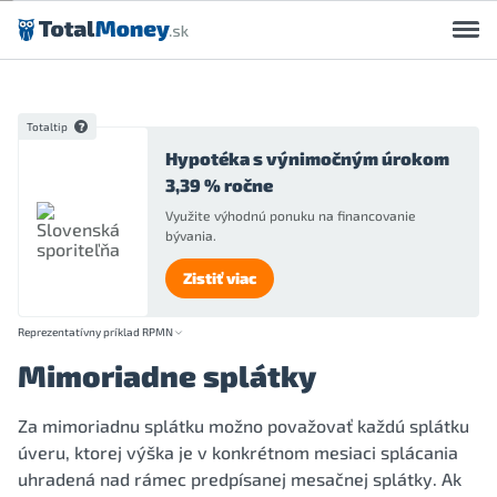
Preskočiť na obsah
Totaltip
Hypotéka s výnimočným úrokom
3,39 % ročne
Využite výhodnú ponuku na financovanie
bývania.
Zistiť viac
Reprezentatívny príklad RPMN
Mimoriadne splátky
Za mimoriadnu splátku možno považovať každú splátku
úveru, ktorej výška je v konkrétnom mesiaci splácania
uhradená nad rámec predpísanej mesačnej splátky. Ak