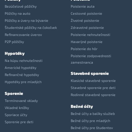
Bezúčelové pôžičky
Poistenie auta
Pôžičky na auto
Cestovné poistenie
Pôžičky a úvery na bývanie
Životné poistenie
Študentské pôžičky na čokoľvek
Zdravotné poistenie
Refinancovanie úverov
Poistenie nehnuteľnosti
P2P pôžičky
Havarijné poistenie
Poistenie do hôr
Hypotéky
Poistenie zodpovednosti
Na kúpu nehnuteľnosti
zamestnanca
Americké hypotéky
Stavebné sporenie
Refinančné hypotéky
Klasické stavebné sporenie
Hypotéky pre mladých
Stavebné sporenie pre deti
Sporenie
Rodinné stavebné sporenie
Termínované vklady
Bežné účty
Vkladné knížky
Bežné účty a balíky služieb
Sporiace účty
Bežné účty pre mladých
Sporenie pre deti
Bežné účty pre študentov