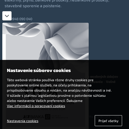
stavebné sporenie a poistenie.
0948 090 040
+421 948 090 051
info@totalmoney.sk
TotalMoney s.r.o.,
Levočská 866, Poprad, 058 01
Nastavenie súborov cookies
O nás
-
Reklama
-
Podmienky používania
-
Ochrana osobných údajov
-
Táto webová stránka používa rôzne druhy cookies pre
Cookies
-
Nastavenia cookies
-
Finančné sprostredkovanie
-
Voľné
poskytovanie online služieb, na účely prihlásenia, na
pracovné miesta
prispôsobovanie obsahu a reklám, na analýzu návštevnosti a iné.
V súlade s platnou legislatívou prosíme o potvrdenie súhlasu
Affiliate - partnerský program
alebo nastavenie Vašich preferencií. Ďakujeme
Viac informácií o spracovaní cookies
© 2009 - 2023 TotalMoney s.r.o.
(samostatný finančný agent, povolenie Národnej banky Slovenska - reg. č.
Nastavenia cookies
Prijať všetky
127292)