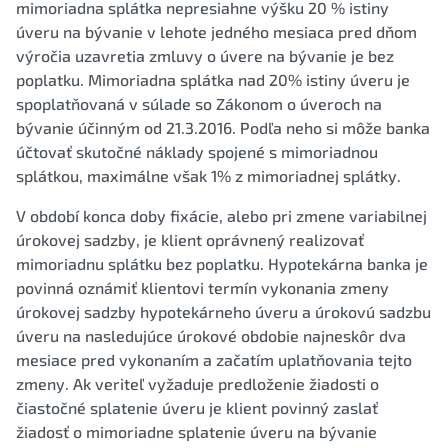
mimoriadna splátka nepresiahne výšku 20 % istiny
úveru na bývanie v lehote jedného mesiaca pred dňom
výročia uzavretia zmluvy o úvere na bývanie je bez
poplatku. Mimoriadna splátka nad 20% istiny úveru je
spoplatňovaná v súlade so Zákonom o úveroch na
bývanie účinným od 21.3.2016. Podľa neho si môže banka
účtovať skutočné náklady spojené s mimoriadnou
splátkou, maximálne však 1% z mimoriadnej splátky.
V období konca doby fixácie, alebo pri zmene variabilnej
úrokovej sadzby, je klient oprávnený realizovať
mimoriadnu splátku bez poplatku. Hypotekárna banka je
povinná oznámiť klientovi termín vykonania zmeny
úrokovej sadzby hypotekárneho úveru a úrokovú sadzbu
úveru na nasledujúce úrokové obdobie najneskôr dva
mesiace pred vykonaním a začatím uplatňovania tejto
zmeny. Ak veriteľ vyžaduje predloženie žiadosti o
čiastočné splatenie úveru je klient povinný zaslať
žiadosť o mimoriadne splatenie úveru na bývanie