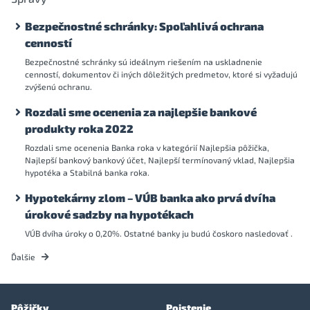
Bezpečnostné schránky: Spoľahlivá ochrana
cenností
Bezpečnostné schránky sú ideálnym riešením na uskladnenie
cenností, dokumentov či iných dôležitých predmetov, ktoré si vyžadujú
zvýšenú ochranu.
Rozdali sme ocenenia za najlepšie bankové
produkty roka 2022
Rozdali sme ocenenia Banka roka v kategórií Najlepšia pôžička,
Najlepší bankový bankový účet, Najlepší termínovaný vklad, Najlepšia
hypotéka a Stabilná banka roka.
Hypotekárny zlom – VÚB banka ako prvá dvíha
úrokové sadzby na hypotékach
VÚB dvíha úroky o 0,20%. Ostatné banky ju budú čoskoro nasledovať .
Ďalšie
Pôžičky
Poistenie