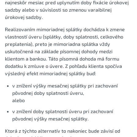
najneskôr mesiac pred uplynutím doby fixácie úrokovej
sadzby alebo v súvislosti so zmenou varaibilnej
úrokovej sadzby.
Realizovaním mimoriadnej splátky dochádza k zmene
vlastností úveru (splátky, doby splatnosti, celkového
preplatenia), preto je mimoriadna splátka vždy
uskutočnená na základe písomnej dohody medzi
klientom a bankou. Táto písomná dohoda má formu
dodatku k zmluve o úvere. Z pohľadu klienta spočíva
výsledný efekt mimoriadnej splátky buď:
v znížení výšky mesačnej splátky pri zachovaní
pôvodnej doby splatnosti úveru,
alebo
v znížení doby splatnosti úveru pri zachovaní
pôvodnej výšky mesačnej splátky.
Ktorá z týchto alternatív to nakoniec bude závisí od