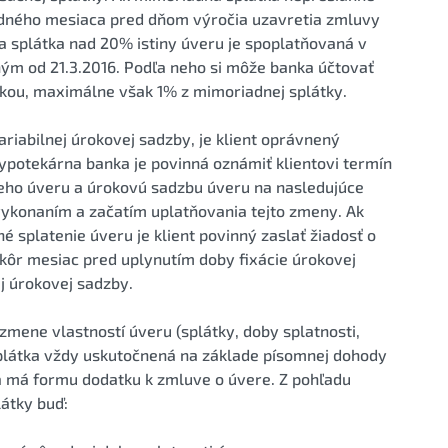
jedného mesiaca pred dňom výročia uzavretia zmluvy
a splátka nad 20% istiny úveru je spoplatňovaná v
ým od 21.3.2016. Podľa neho si môže banka účtovať
kou, maximálne však 1% z mimoriadnej splátky.
ariabilnej úrokovej sadzby, je klient oprávnený
ypotekárna banka je povinná oznámiť klientovi termín
ho úveru a úrokovú sadzbu úveru na nasledujúce
ykonaním a začatím uplatňovania tejto zmeny. Ak
né splatenie úveru je klient povinný zaslať žiadosť o
kôr mesiac pred uplynutím doby fixácie úrokovej
j úrokovej sadzby.
mene vlastností úveru (splátky, doby splatnosti,
splátka vždy uskutočnená na základe písomnej dohody
 má formu dodatku k zmluve o úvere. Z pohľadu
látky buď: