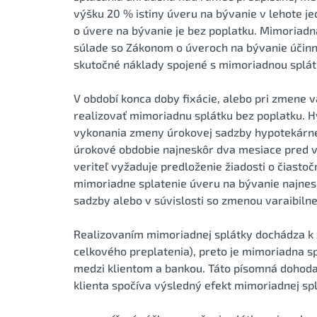
výšku 20 % istiny úveru na bývanie v lehote 
o úvere na bývanie je bez poplatku. Mimoriadn
súlade so Zákonom o úveroch na bývanie účinn
skutočné náklady spojené s mimoriadnou splát
V období konca doby fixácie, alebo pri zmene v
realizovať mimoriadnu splátku bez poplatku. H
vykonania zmeny úrokovej sadzby hypotekárne
úrokové obdobie najneskôr dva mesiace pred v
veriteľ vyžaduje predloženie žiadosti o čiastoč
mimoriadne splatenie úveru na bývanie najnes
sadzby alebo v súvislosti so zmenou varaibilne
Realizovaním mimoriadnej splátky dochádza k z
celkového preplatenia), preto je mimoriadna 
medzi klientom a bankou. Táto písomná dohoda
klienta spočíva výsledný efekt mimoriadnej sp