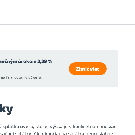
močným úrokom 3,39 %
Zistiť viac
na financovanie bývania.
ky
splátku úveru, ktorej výška je v konkrétnom mesiaci
ačnej splátky. Ak mimoriadna splátka nepresiahne