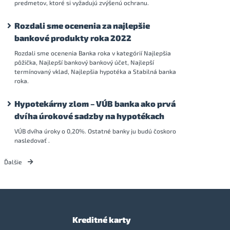
predmetov, ktoré si vyžadujú zvýšenú ochranu.
Rozdali sme ocenenia za najlepšie
bankové produkty roka 2022
Rozdali sme ocenenia Banka roka v kategórií Najlepšia
pôžička, Najlepší bankový bankový účet, Najlepší
termínovaný vklad, Najlepšia hypotéka a Stabilná banka
roka.
Hypotekárny zlom – VÚB banka ako prvá
dvíha úrokové sadzby na hypotékach
VÚB dvíha úroky o 0,20%. Ostatné banky ju budú čoskoro
nasledovať .
Ďalšie
Kreditné karty