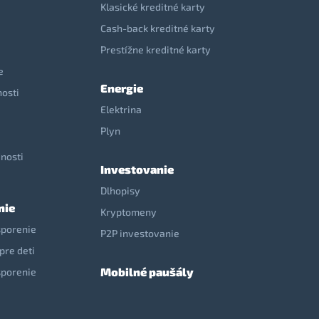
Klasické kreditné karty
Cash-back kreditné karty
Prestížne kreditné karty
e
Energie
nosti
Elektrina
e
Plyn
nosti
Investovanie
Dlhopisy
nie
Kryptomeny
sporenie
P2P investovanie
pre deti
Mobilné paušály
sporenie