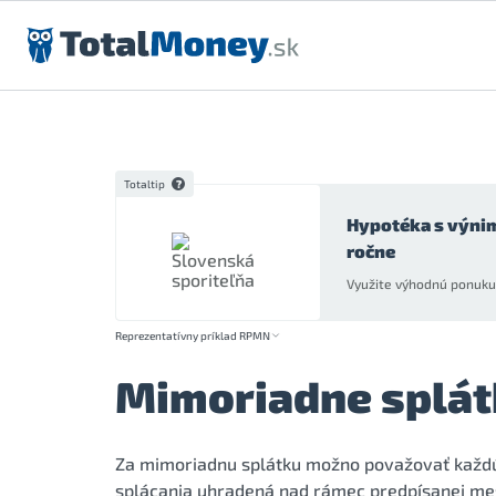
Preskočiť na obsah
Totaltip
Hypotéka s výni
ročne
Využite výhodnú ponuku 
Reprezentatívny príklad RPMN
Mimoriadne splát
Za mimoriadnu splátku možno považovať každú 
splácania uhradená nad rámec predpísanej mes