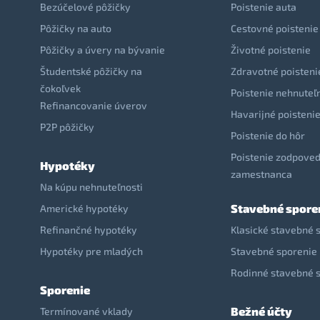
Bezúčelové pôžičky
Poistenie auta
Pôžičky na auto
Cestovné poistenie
Pôžičky a úvery na bývanie
Životné poistenie
Študentské pôžičky na
Zdravotné poisteni
čokoľvek
Poistenie nehnuteľ
Refinancovanie úverov
Havarijné poisteni
P2P pôžičky
Poistenie do hôr
Poistenie zodpoved
Hypotéky
zamestnanca
Na kúpu nehnuteľnosti
Stavebné spore
Americké hypotéky
Refinančné hypotéky
Klasické stavebné 
Hypotéky pre mladých
Stavebné sporenie 
Rodinné stavebné 
Sporenie
Bežné účty
Termínované vklady