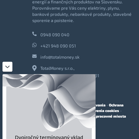
energií a finančných produktov na Slovensku.
Porovnávame pre Vás ceny elektriny, plynu,
bankové produkty, nebankové produkty, stavebné
sporenie a poistenie.
0948 090 040
+421 948 090 051
info@totalmoney.sk
TotalMoney s.r.o.,
Levočská 866, Poprad, 058 01
O nás
-
Reklama
-
Podmienky používania
-
Ochrana
osobných údajov
-
Cookies
-
Nastavenia cookies
-
Finančné sprostredkovanie
-
Voľné pracovné miesta
Affiliate - partnerský program