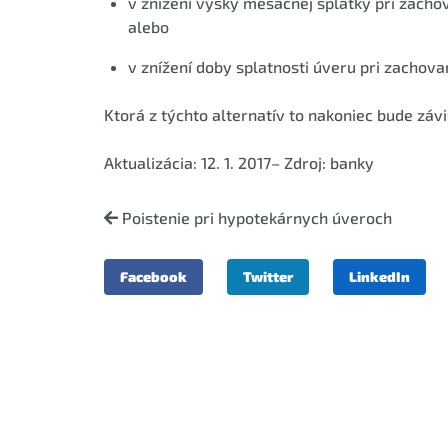
v znížení výšky mesačnej splátky pri zacho
alebo
v znížení doby splatnosti úveru pri zachov
Ktorá z týchto alternatív to nakoniec bude záv
Aktualizácia: 12. 1. 2017– Zdroj: banky
Poistenie pri hypotekárnych úveroch
Facebook
Twitter
LinkedIn