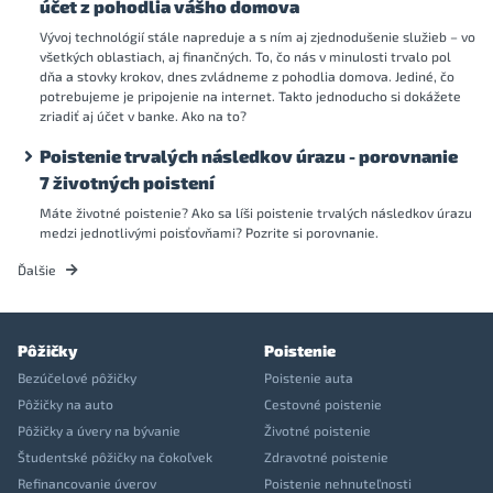
účet z pohodlia vášho domova
Vývoj technológií stále napreduje a s ním aj zjednodušenie služieb – vo
všetkých oblastiach, aj finančných. To, čo nás v minulosti trvalo pol
dňa a stovky krokov, dnes zvládneme z pohodlia domova. Jediné, čo
potrebujeme je pripojenie na internet. Takto jednoducho si dokážete
zriadiť aj účet v banke. Ako na to?
Poistenie trvalých následkov úrazu - porovnanie
7 životných poistení
Máte životné poistenie? Ako sa líši poistenie trvalých následkov úrazu
medzi jednotlivými poisťovňami? Pozrite si porovnanie.
Ďalšie
Pôžičky
Poistenie
Bezúčelové pôžičky
Poistenie auta
Pôžičky na auto
Cestovné poistenie
Pôžičky a úvery na bývanie
Životné poistenie
Študentské pôžičky na čokoľvek
Zdravotné poistenie
Refinancovanie úverov
Poistenie nehnuteľnosti