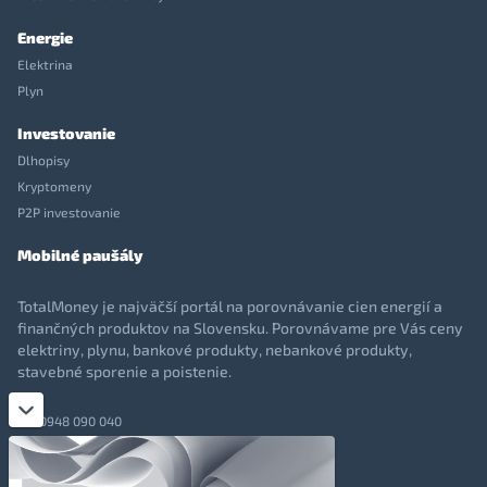
Energie
Elektrina
Plyn
Investovanie
Dlhopisy
Kryptomeny
P2P investovanie
Mobilné paušály
TotalMoney je najväčší portál na porovnávanie cien energií a
finančných produktov na Slovensku. Porovnávame pre Vás ceny
elektriny, plynu, bankové produkty, nebankové produkty,
stavebné sporenie a poistenie.
0948 090 040
+421 948 090 051
info@totalmoney.sk