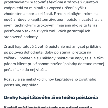
prostriedkami pracovať efektívne a zároveň klientovi
zodpovedá za minimálnu vopred určenú výšku
zhodnotenia sporiacej časti. Pred niekoľkými rokmi sa
nové zmluvy o kapitálom životnom poistení uzatvárali s
inými technickými úrokovými mierami ako je to teraz,
poisťovne však na živých zmluvách garantujú ich
stanovené hodnoty.
Zrušiť kapitálové životné poistenie má zmysel približne
po polovici dohodnutej doby poistenia, pretože na
začiatku poistenia sú náklady poisťovne najvyššie, a tým
pádom klient pri včasnom zrušení poistky dostane menej
peňazí, ako do nej vložil.
Rozlišuje sa niekoľko druhov kapitálového životného
poistenia, napríklad:
Druhy kapitálového životného poistenia
Kapitálové životné poistenie pre prípad smrti a