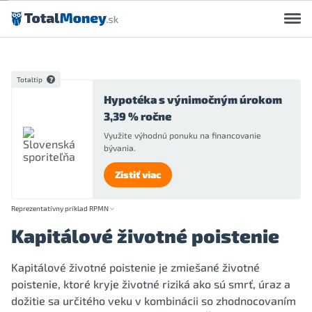
Preskočiť na obsah
Totaltip
Hypotéka s výnimočným úrokom
3,39 % ročne
Využite výhodnú ponuku na financovanie
bývania.
Zistiť viac
Reprezentatívny príklad RPMN
Kapitálové životné poistenie
Kapitálové životné poistenie je zmiešané životné
poistenie, ktoré kryje životné riziká ako sú smrť, úraz a
dožitie sa určitého veku v kombinácii so zhodnocovaním