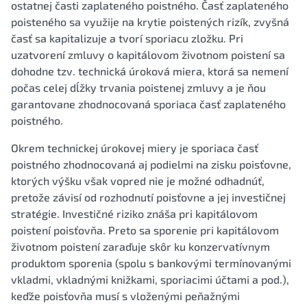
ostatnej časti zaplateného poistného. Časť zaplateného
poisteného sa využije na krytie poistených rizík, zvyšná
časť sa kapitalizuje a tvorí sporiacu zložku. Pri
uzatvorení zmluvy o kapitálovom životnom poistení sa
dohodne tzv. technická úroková miera, ktorá sa nemení
počas celej dĺžky trvania poistenej zmluvy a je ňou
garantovane zhodnocovaná sporiaca časť zaplateného
poistného.
Okrem technickej úrokovej miery je sporiaca časť
poistného zhodnocovaná aj podielmi na zisku poisťovne,
ktorých výšku však vopred nie je možné odhadnúť,
pretože závisí od rozhodnutí poisťovne a jej investičnej
stratégie. Investičné riziko znáša pri kapitálovom
poistení poisťovňa. Preto sa sporenie pri kapitálovom
životnom poistení zaraďuje skôr ku konzervatívnym
produktom sporenia (spolu s bankovými termínovanými
vkladmi, vkladnými knižkami, sporiacimi účtami a pod.),
keďže poisťovňa musí s vloženými peňažnými