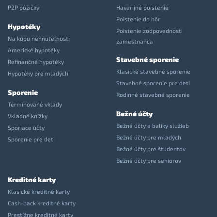
P2P pôžičky
Havarijné poistenie
Poistenie do hôr
Hypotéky
Poistenie zodpovednosti
Na kúpu nehnuteľnosti
zamestnanca
Americké hypotéky
Stavebné sporenie
Refinančné hypotéky
Klasické stavebné sporenie
Hypotéky pre mladých
Stavebné sporenie pre deti
Sporenie
Rodinné stavebné sporenie
Termínované vklady
Bežné účty
Vkladné knížky
Bežné účty a balíky služieb
Sporiace účty
Bežné účty pre mladých
Sporenie pre deti
Bežné účty pre študentov
Bežné účty pre seniorov
Kreditné karty
Klasické kreditné karty
Cash-back kreditné karty
Prestížne kreditné karty