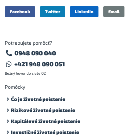
Facebook
Twitter
LinkedIn
Email
Potrebujete pomôcť?
0948 090 040
+421 948 090 051
Bežný hovor do siete O2
Pomôcky
Čo je životné poistenie
Rizikové životné poistenie
Kapitálové životné poistenie
Investičné životné poistenie