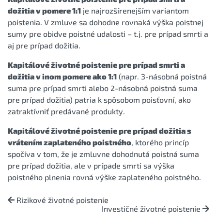
dožitia v pomere 1:1
je najrozšírenejším variantom
poistenia. V zmluve sa dohodne rovnaká výška poistnej
sumy pre obidve poistné udalosti – t.j. pre prípad smrti a
aj pre prípad dožitia.
Kapitálové životné poistenie pre prípad smrti a
dožitia v inom pomere ako 1:1
(napr. 3-násobná poistná
suma pre prípad smrti alebo 2-násobná poistná suma
pre prípad dožitia) patria k spôsobom poisťovní, ako
zatraktívniť predávané produkty.
Kapitálové životné poistenie pre prípad dožitia s
vrátením zaplateného poistného
, ktorého princíp
spočíva v tom, že je zmluvne dohodnutá poistná suma
pre prípad dožitia, ale v prípade smrti sa výška
poistného plnenia rovná výške zaplateného poistného.
Rizikové životné poistenie
Investičné životné poistenie