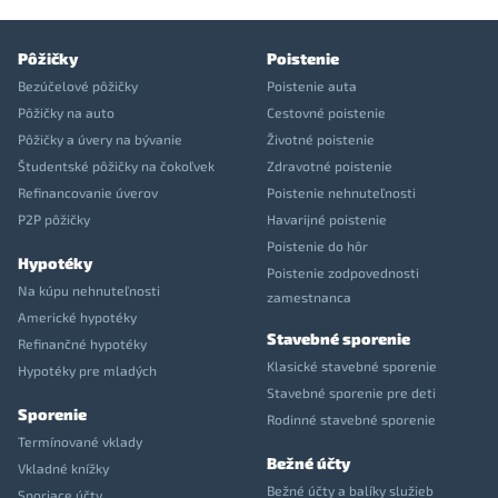
Pôžičky
Poistenie
Bezúčelové pôžičky
Poistenie auta
Pôžičky na auto
Cestovné poistenie
Pôžičky a úvery na bývanie
Životné poistenie
Študentské pôžičky na čokoľvek
Zdravotné poistenie
Refinancovanie úverov
Poistenie nehnuteľnosti
P2P pôžičky
Havarijné poistenie
Poistenie do hôr
Hypotéky
Poistenie zodpovednosti
Na kúpu nehnuteľnosti
zamestnanca
Americké hypotéky
Stavebné sporenie
Refinančné hypotéky
Klasické stavebné sporenie
Hypotéky pre mladých
Stavebné sporenie pre deti
Sporenie
Rodinné stavebné sporenie
Termínované vklady
Bežné účty
Vkladné knížky
Bežné účty a balíky služieb
Sporiace účty