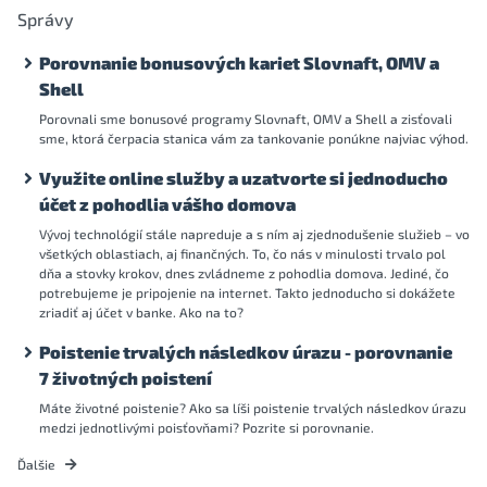
Správy
Porovnanie bonusových kariet Slovnaft, OMV a
Shell
Porovnali sme bonusové programy Slovnaft, OMV a Shell a zisťovali
sme, ktorá čerpacia stanica vám za tankovanie ponúkne najviac výhod.
Využite online služby a uzatvorte si jednoducho
účet z pohodlia vášho domova
Vývoj technológií stále napreduje a s ním aj zjednodušenie služieb – vo
všetkých oblastiach, aj finančných. To, čo nás v minulosti trvalo pol
dňa a stovky krokov, dnes zvládneme z pohodlia domova. Jediné, čo
potrebujeme je pripojenie na internet. Takto jednoducho si dokážete
zriadiť aj účet v banke. Ako na to?
Poistenie trvalých následkov úrazu - porovnanie
7 životných poistení
Máte životné poistenie? Ako sa líši poistenie trvalých následkov úrazu
medzi jednotlivými poisťovňami? Pozrite si porovnanie.
Ďalšie