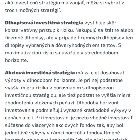
akú investičnú stratégiu má zaujať, môže si vybrať z
troch možných stratégií:
Dlhopisová investičná stratégia
vystihuje skôr
konzervatívny prístup k riziku. Nakupujú sa štátne alebo
firemné dlhopisy, ale v prípade firemných dlhopisov len
dlhopisy vybraných a dôveryhodných emitentov. S
maximalizáciou zisku sa uvažuje v strednodobom
horizonte.
Akciová investičná stratégia
má za cieľ dosahovať
výnosy v dlhodobom horizonte. Je pri nej podstatne
vyššia miera rizika v porovnaním s dlhopisovou
investičnou stratégiou, ale tiež podstatne vyššia miera
zhodnotenia vložených peňazí. Dlhodobý horizont
investovania podmieňujú výrazné krátkodobé výkyvy v
cenách akcií. Pri investovaní je preto vhodné investovať
súčasne do viacerých akciových fondov tak, aby boli
jednotlivé výkyvy v rámci portfólia fondov tlmené.
Investuje sa do akcií zahraničných, ale aj slovenských