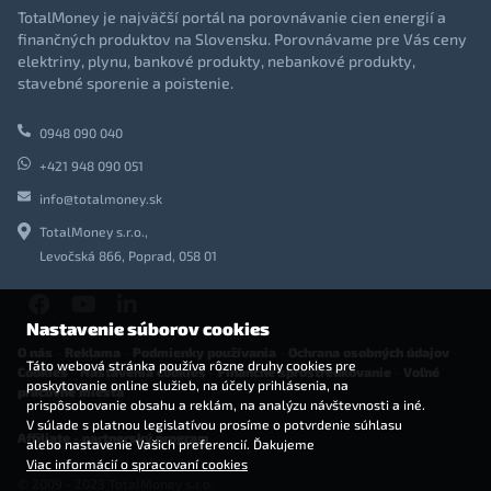
TotalMoney je najväčší portál na porovnávanie cien energií a
finančných produktov na Slovensku. Porovnávame pre Vás ceny
elektriny, plynu, bankové produkty, nebankové produkty,
stavebné sporenie a poistenie.
0948 090 040
+421 948 090 051
info@totalmoney.sk
TotalMoney s.r.o.,
Levočská 866, Poprad, 058 01
Nastavenie súborov cookies
O nás
-
Reklama
-
Podmienky používania
-
Ochrana osobných údajov
-
Táto webová stránka používa rôzne druhy cookies pre
Cookies
-
Nastavenia cookies
-
Finančné sprostredkovanie
-
Voľné
poskytovanie online služieb, na účely prihlásenia, na
pracovné miesta
prispôsobovanie obsahu a reklám, na analýzu návštevnosti a iné.
V súlade s platnou legislatívou prosíme o potvrdenie súhlasu
Affiliate - partnerský program
alebo nastavenie Vašich preferencií. Ďakujeme
Viac informácií o spracovaní cookies
© 2009 - 2023 TotalMoney s.r.o.