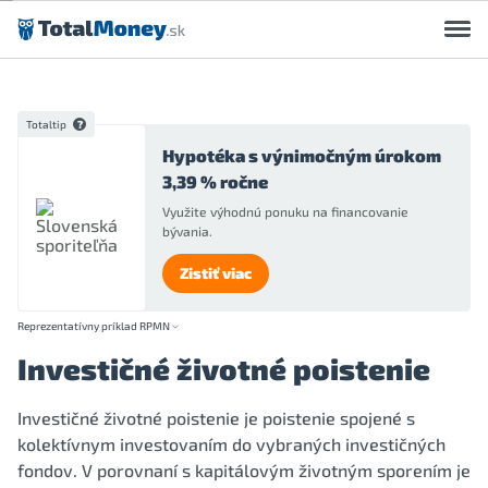
Preskočiť na obsah
Totaltip
Hypotéka s výnimočným úrokom
3,39 % ročne
Využite výhodnú ponuku na financovanie
bývania.
Zistiť viac
Reprezentatívny príklad RPMN
Investičné životné poistenie
Investičné životné poistenie je poistenie spojené s
kolektívnym investovaním do vybraných investičných
fondov. V porovnaní s kapitálovým životným sporením je