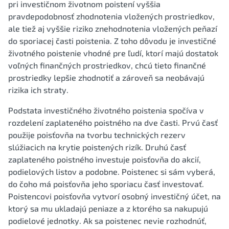
pri investičnom životnom poistení vyššia
pravdepodobnosť zhodnotenia vložených prostriedkov,
ale tiež aj vyššie riziko znehodnotenia vložených peňazí
do sporiacej časti poistenia. Z toho dôvodu je investičné
životného poistenie vhodné pre ľudí, ktorí majú dostatok
voľných finančných prostriedkov, chcú tieto finančné
prostriedky lepšie zhodnotiť a zároveň sa neobávajú
rizika ich straty.
Podstata investičného životného poistenia spočíva v
rozdelení zaplateného poistného na dve časti. Prvú časť
použije poisťovňa na tvorbu technických rezerv
slúžiacich na krytie poistených rizík. Druhú časť
zaplateného poistného investuje poisťovňa do akcií,
podielových listov a podobne. Poistenec si sám vyberá,
do čoho má poisťovňa jeho sporiacu časť investovať.
Poistencovi poisťovňa vytvorí osobný investičný účet, na
ktorý sa mu ukladajú peniaze a z ktorého sa nakupujú
podielové jednotky. Ak sa poistenec nevie rozhodnúť,