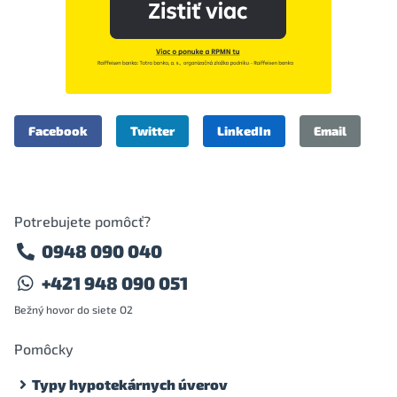
Facebook
Twitter
LinkedIn
Email
Potrebujete pomôcť?
0948 090 040
+421 948 090 051
Bežný hovor do siete O2
Pomôcky
Typy hypotekárnych úverov