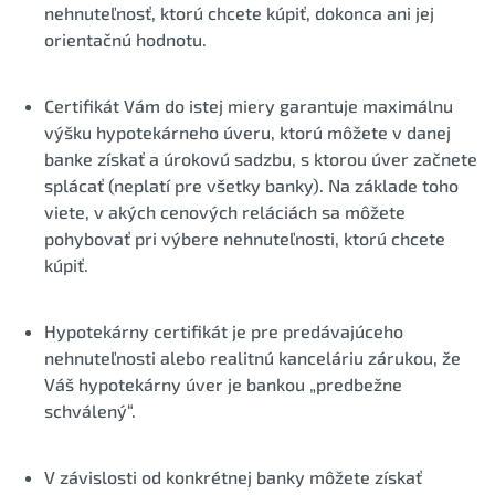
nehnuteľnosť, ktorú chcete kúpiť, dokonca ani jej
orientačnú hodnotu.
Certifikát Vám do istej miery garantuje maximálnu
výšku hypotekárneho úveru, ktorú môžete v danej
banke získať a úrokovú sadzbu, s ktorou úver začnete
splácať (neplatí pre všetky banky). Na základe toho
viete, v akých cenových reláciách sa môžete
pohybovať pri výbere nehnuteľnosti, ktorú chcete
kúpiť.
Hypotekárny certifikát je pre predávajúceho
nehnuteľnosti alebo realitnú kanceláriu zárukou, že
Váš hypotekárny úver je bankou „predbežne
schválený“.
V závislosti od konkrétnej banky môžete získať