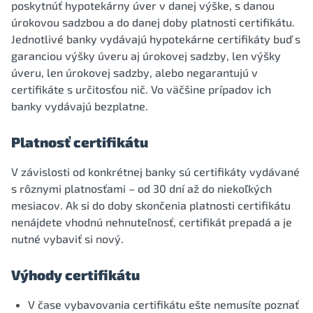
poskytnúť hypotekárny úver v danej výške, s danou
úrokovou sadzbou a do danej doby platnosti certifikátu.
Jednotlivé banky vydávajú hypotekárne certifikáty buď s
garanciou výšky úveru aj úrokovej sadzby, len výšky
úveru, len úrokovej sadzby, alebo negarantujú v
certifikáte s určitosťou nič. Vo väčšine prípadov ich
banky vydávajú bezplatne.
Platnosť certifikátu
V závislosti od konkrétnej banky sú certifikáty vydávané
s rôznymi platnosťami – od 30 dní až do niekoľkých
mesiacov. Ak si do doby skončenia platnosti certifikátu
nenájdete vhodnú nehnuteľnosť, certifikát prepadá a je
nutné vybaviť si nový.
Výhody certifikátu
V čase vybavovania certifikátu ešte nemusíte poznať