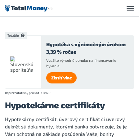
Preskočiť na obsah
Totaltip
Hypotéka s výnimočným úrokom
3,39 % ročne
Využite výhodnú ponuku na financovanie
bývania.
Zistiť viac
Reprezentatívny príklad RPMN
Hypotekárne certifikáty
Hypotekárny certifikát, úverový certifikát či úverový
dekrét sú dokumenty, ktorými banka potvrdzuje, že je
Vám ochotná na základe posúdenia Vašej bonity