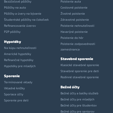
Bezúčelové pôžičky
Poistenie auta
Pôžičky na auto
Cestovné poistenie
Pôžičky a úvery na bývanie
Životné poistenie
Študentské pôžičky na čokoľvek
Zdravotné poistenie
Refinancovanie úverov
Poistenie nehnuteľnosti
P2P pôžičky
Havarijné poistenie
Poistenie do hôr
Hypotéky
Poistenie zodpovednosti
Na kúpu nehnuteľnosti
zamestnanca
Americké hypotéky
Stavebné sporenie
Refinančné hypotéky
Klasické stavebné sporenie
Hypotéky pre mladých
Stavebné sporenie pre deti
Sporenie
Rodinné stavebné sporenie
Termínované vklady
Bežné účty
Vkladné knížky
Bežné účty a balíky služieb
Sporiace účty
Bežné účty pre mladých
Sporenie pre deti
Bežné účty pre študentov
Bežné účty pre seniorov