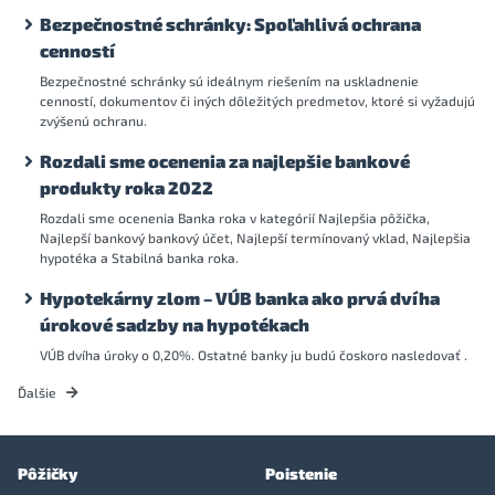
Bezpečnostné schránky: Spoľahlivá ochrana
cenností
Bezpečnostné schránky sú ideálnym riešením na uskladnenie
cenností, dokumentov či iných dôležitých predmetov, ktoré si vyžadujú
zvýšenú ochranu.
Rozdali sme ocenenia za najlepšie bankové
produkty roka 2022
Rozdali sme ocenenia Banka roka v kategórií Najlepšia pôžička,
Najlepší bankový bankový účet, Najlepší termínovaný vklad, Najlepšia
hypotéka a Stabilná banka roka.
Hypotekárny zlom – VÚB banka ako prvá dvíha
úrokové sadzby na hypotékach
VÚB dvíha úroky o 0,20%. Ostatné banky ju budú čoskoro nasledovať .
Ďalšie
Pôžičky
Poistenie