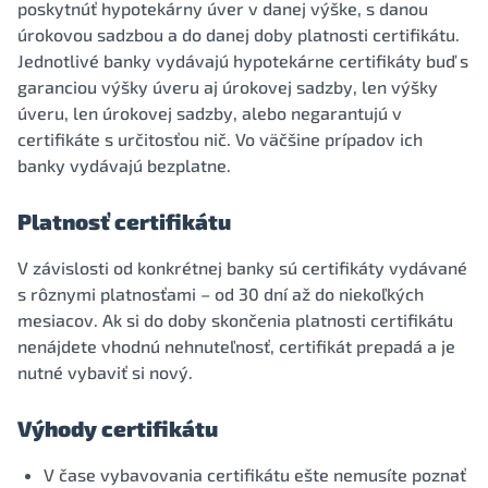
poskytnúť hypotekárny úver v danej výške, s danou
úrokovou sadzbou a do danej doby platnosti certifikátu.
Jednotlivé banky vydávajú hypotekárne certifikáty buď s
garanciou výšky úveru aj úrokovej sadzby, len výšky
úveru, len úrokovej sadzby, alebo negarantujú v
certifikáte s určitosťou nič. Vo väčšine prípadov ich
banky vydávajú bezplatne.
Platnosť certifikátu
V závislosti od konkrétnej banky sú certifikáty vydávané
s rôznymi platnosťami – od 30 dní až do niekoľkých
mesiacov. Ak si do doby skončenia platnosti certifikátu
nenájdete vhodnú nehnuteľnosť, certifikát prepadá a je
nutné vybaviť si nový.
Výhody certifikátu
V čase vybavovania certifikátu ešte nemusíte poznať