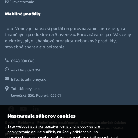
P2P investovanie
Mobilné paušály
TotalMoney je najväčší portál na porovnávanie cien energií a
finančných produktov na Slovensku. Porovnávame pre Vás ceny
elektriny, plynu, bankové produkty, nebankové produkty,
stavebné sporenie a poistenie.
0948 090 040
+421 948 090 051
info@totalmoney.sk
TotalMoney s.r.o.,
Levočská 866, Poprad, 058 01
Nastavenie súborov cookies
O nás
-
Reklama
-
Podmienky používania
-
Ochrana osobných údajov
-
Táto webová stránka používa rôzne druhy cookies pre
Cookies
-
Nastavenia cookies
-
Finančné sprostredkovanie
-
Voľné
poskytovanie online služieb, na účely prihlásenia, na
pracovné miesta
prispôsobovanie obsahu a reklám, na analýzu návštevnosti a iné.