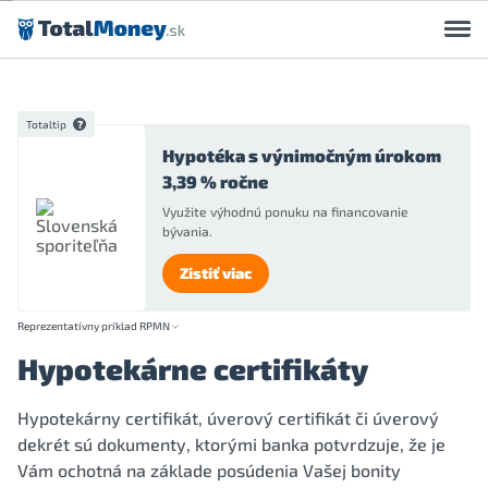
Preskočiť na obsah
Totaltip
Hypotéka s výnimočným úrokom
3,39 % ročne
Využite výhodnú ponuku na financovanie
bývania.
Zistiť viac
Reprezentatívny príklad RPMN
Hypotekárne certifikáty
Hypotekárny certifikát, úverový certifikát či úverový
dekrét sú dokumenty, ktorými banka potvrdzuje, že je
Vám ochotná na základe posúdenia Vašej bonity