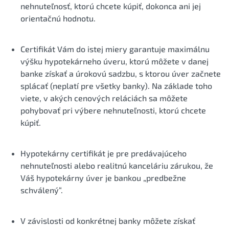
nehnuteľnosť, ktorú chcete kúpiť, dokonca ani jej
orientačnú hodnotu.
Certifikát Vám do istej miery garantuje maximálnu
výšku hypotekárneho úveru, ktorú môžete v danej
banke získať a úrokovú sadzbu, s ktorou úver začnete
splácať (neplatí pre všetky banky). Na základe toho
viete, v akých cenových reláciách sa môžete
pohybovať pri výbere nehnuteľnosti, ktorú chcete
kúpiť.
Hypotekárny certifikát je pre predávajúceho
nehnuteľnosti alebo realitnú kanceláriu zárukou, že
Váš hypotekárny úver je bankou „predbežne
schválený“.
V závislosti od konkrétnej banky môžete získať