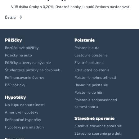
VÚB dvíha úroky o 0,20%. Ostatné banky ju budú čoskoro nasledovať .
Ďalšie
Pôžičky
Poistenie
Bezúčelové pôžičky
Poistenie auta
Pôžičky na auto
Cestovné poistenie
Pôžičky a úvery na bývanie
Životné poistenie
Študentské pôžičky na čokoľvek
Zdravotné poistenie
Refinancovanie úverov
Poistenie nehnuteľnosti
P2P pôžičky
Havarijné poistenie
Poistenie do hôr
Hypotéky
Poistenie zodpovednosti
Na kúpu nehnuteľnosti
zamestnanca
Americké hypotéky
Stavebné sporenie
Refinančné hypotéky
Klasické stavebné sporenie
Hypotéky pre mladých
Stavebné sporenie pre deti