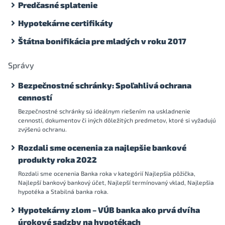
Predčasné splatenie
Hypotekárne certifikáty
Štátna bonifikácia pre mladých v roku 2017
Správy
Bezpečnostné schránky: Spoľahlivá ochrana
cenností
Bezpečnostné schránky sú ideálnym riešením na uskladnenie
cenností, dokumentov či iných dôležitých predmetov, ktoré si vyžadujú
zvýšenú ochranu.
Rozdali sme ocenenia za najlepšie bankové
produkty roka 2022
Rozdali sme ocenenia Banka roka v kategórií Najlepšia pôžička,
Najlepší bankový bankový účet, Najlepší termínovaný vklad, Najlepšia
hypotéka a Stabilná banka roka.
Hypotekárny zlom – VÚB banka ako prvá dvíha
úrokové sadzby na hypotékach