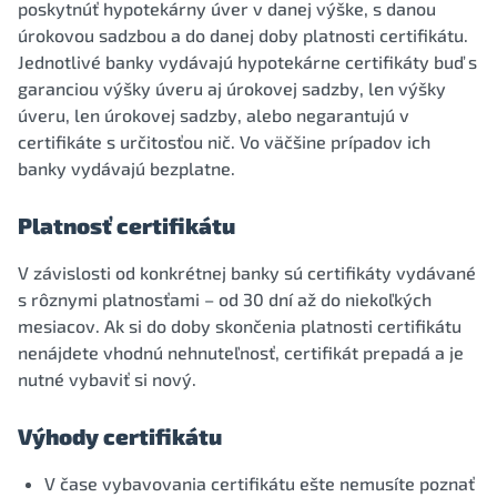
poskytnúť hypotekárny úver v danej výške, s danou
úrokovou sadzbou a do danej doby platnosti certifikátu.
Jednotlivé banky vydávajú hypotekárne certifikáty buď s
garanciou výšky úveru aj úrokovej sadzby, len výšky
úveru, len úrokovej sadzby, alebo negarantujú v
certifikáte s určitosťou nič. Vo väčšine prípadov ich
banky vydávajú bezplatne.
Platnosť certifikátu
V závislosti od konkrétnej banky sú certifikáty vydávané
s rôznymi platnosťami – od 30 dní až do niekoľkých
mesiacov. Ak si do doby skončenia platnosti certifikátu
nenájdete vhodnú nehnuteľnosť, certifikát prepadá a je
nutné vybaviť si nový.
Výhody certifikátu
V čase vybavovania certifikátu ešte nemusíte poznať