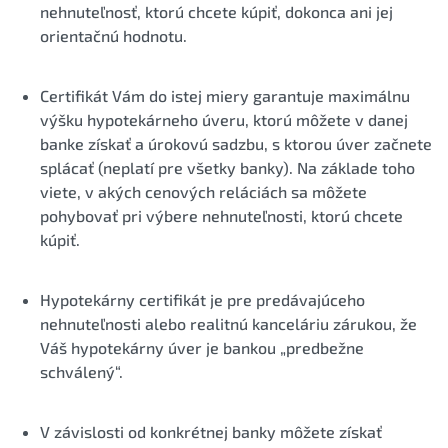
nehnuteľnosť, ktorú chcete kúpiť, dokonca ani jej
orientačnú hodnotu.
Certifikát Vám do istej miery garantuje maximálnu
výšku hypotekárneho úveru, ktorú môžete v danej
banke získať a úrokovú sadzbu, s ktorou úver začnete
splácať (neplatí pre všetky banky). Na základe toho
viete, v akých cenových reláciách sa môžete
pohybovať pri výbere nehnuteľnosti, ktorú chcete
kúpiť.
Hypotekárny certifikát je pre predávajúceho
nehnuteľnosti alebo realitnú kanceláriu zárukou, že
Váš hypotekárny úver je bankou „predbežne
schválený“.
V závislosti od konkrétnej banky môžete získať