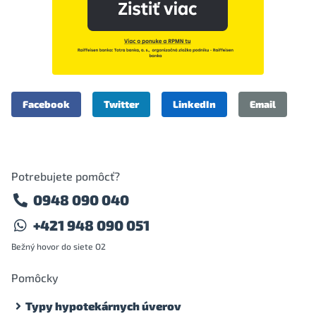
Facebook
Twitter
LinkedIn
Email
Potrebujete pomôcť?
0948 090 040
+421 948 090 051
Bežný hovor do siete O2
Pomôcky
Typy hypotekárnych úverov