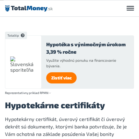
Preskočiť na obsah
Totaltip
Hypotéka s výnimočným úrokom
3,39 % ročne
Využite výhodnú ponuku na financovanie
bývania.
Zistiť viac
Reprezentatívny príklad RPMN
Hypotekárne certifikáty
Hypotekárny certifikát, úverový certifikát či úverový
dekrét sú dokumenty, ktorými banka potvrdzuje, že je
Vám ochotná na základe posúdenia Vašej bonity