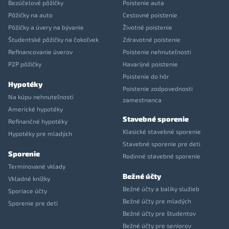
Bezúčelové pôžičky
Poistenie auta
Pôžičky na auto
Cestovné poistenie
Pôžičky a úvery na bývanie
Životné poistenie
Študentské pôžičky na čokoľvek
Zdravotné poistenie
Refinancovanie úverov
Poistenie nehnuteľnosti
P2P pôžičky
Havarijné poistenie
Poistenie do hôr
Hypotéky
Poistenie zodpovednosti
Na kúpu nehnuteľnosti
zamestnanca
Americké hypotéky
Stavebné sporenie
Refinančné hypotéky
Klasické stavebné sporenie
Hypotéky pre mladých
Stavebné sporenie pre deti
Sporenie
Rodinné stavebné sporenie
Termínované vklady
Bežné účty
Vkladné knížky
Bežné účty a balíky služieb
Sporiace účty
Bežné účty pre mladých
Sporenie pre deti
Bežné účty pre študentov
Bežné účty pre seniorov