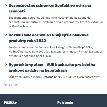
Bezpečnostné schránky: Spoľahlivá ochrana
cenností
Bezpečnostné schránky sú ideálnym riešením na uskladnenie
cenností, dokumentov či iných dôležitých predmetov, ktoré si vyžadujú
zvýšenú ochranu.
Rozdali sme ocenenia za najlepšie bankové
produkty roka 2022
Rozdali sme ocenenia Banka roka v kategórií Najlepšia pôžička,
Najlepší bankový bankový účet, Najlepší termínovaný vklad, Najlepšia
hypotéka a Stabilná banka roka.
Hypotekárny zlom – VÚB banka ako prvá dvíha
úrokové sadzby na hypotékach
VÚB dvíha úroky o 0,20%. Ostatné banky ju budú čoskoro nasledovať .
Ďalšie
Pôžičky
Poistenie