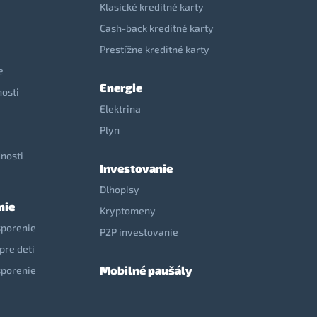
Klasické kreditné karty
Cash-back kreditné karty
Prestížne kreditné karty
e
Energie
nosti
Elektrina
e
Plyn
nosti
Investovanie
Dlhopisy
nie
Kryptomeny
sporenie
P2P investovanie
pre deti
Mobilné paušály
sporenie