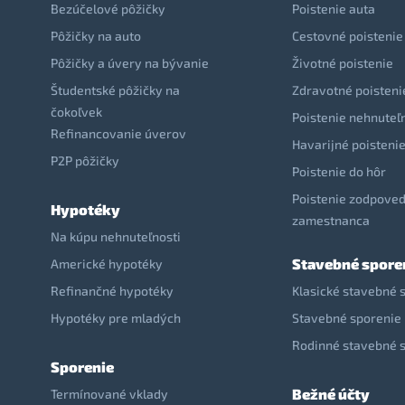
Bezúčelové pôžičky
Poistenie auta
Pôžičky na auto
Cestovné poistenie
Pôžičky a úvery na bývanie
Životné poistenie
Študentské pôžičky na
Zdravotné poisteni
čokoľvek
Poistenie nehnuteľ
Refinancovanie úverov
Havarijné poisteni
P2P pôžičky
Poistenie do hôr
Poistenie zodpoved
Hypotéky
zamestnanca
Na kúpu nehnuteľnosti
Stavebné spore
Americké hypotéky
Refinančné hypotéky
Klasické stavebné 
Hypotéky pre mladých
Stavebné sporenie 
Rodinné stavebné 
Sporenie
Bežné účty
Termínované vklady