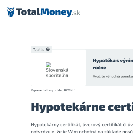
Preskočiť na obsah
Totaltip
Hypotéka s výni
ročne
Využite výhodnú ponuku 
Reprezentatívny príklad RPMN
Hypotekárne certi
Hypotekárny certifikát, úverový certifikát či
potvrdzuje, že je Vám ochotná na základe posú