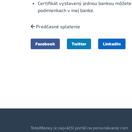
Certifikát vystavený jednou bankou môžete 
podmienkach v inej banke.
Predčasné splatenie
Facebook
Twitter
LinkedIn
TotalMoney je najväčší portál na porovnávanie cien