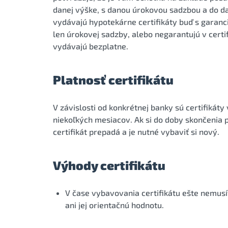
danej výške, s danou úrokovou sadzbou a do dan
vydávajú hypotekárne certifikáty buď s garanc
len úrokovej sadzby, alebo negarantujú v certif
vydávajú bezplatne.
Platnosť certifikátu
V závislosti od konkrétnej banky sú certifikát
niekoľkých mesiacov. Ak si do doby skončenia p
certifikát prepadá a je nutné vybaviť si nový.
Výhody certifikátu
V čase vybavovania certifikátu ešte nemusí
ani jej orientačnú hodnotu.