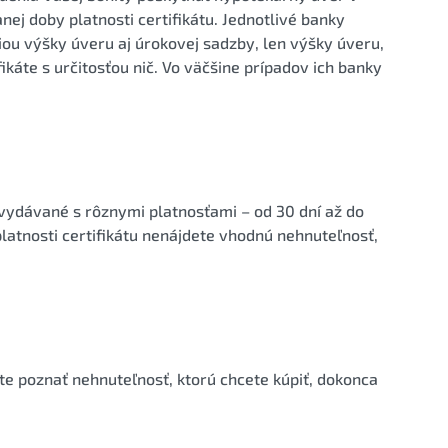
ej doby platnosti certifikátu. Jednotlivé banky
iou výšky úveru aj úrokovej sadzby, len výšky úveru,
ikáte s určitosťou nič. Vo väčšine prípadov ich banky
y vydávané s rôznymi platnosťami – od 30 dní až do
latnosti certifikátu nenájdete vhodnú nehnuteľnosť,
te poznať nehnuteľnosť, ktorú chcete kúpiť, dokonca