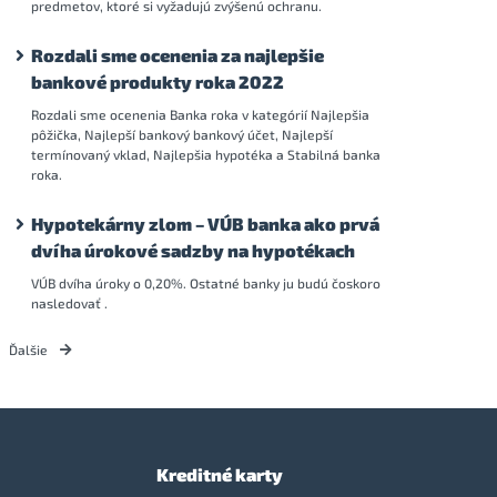
predmetov, ktoré si vyžadujú zvýšenú ochranu.
Rozdali sme ocenenia za najlepšie
bankové produkty roka 2022
Rozdali sme ocenenia Banka roka v kategórií Najlepšia
pôžička, Najlepší bankový bankový účet, Najlepší
termínovaný vklad, Najlepšia hypotéka a Stabilná banka
roka.
Hypotekárny zlom – VÚB banka ako prvá
dvíha úrokové sadzby na hypotékach
VÚB dvíha úroky o 0,20%. Ostatné banky ju budú čoskoro
nasledovať .
Ďalšie
Kreditné karty