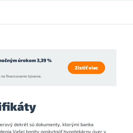
močným úrokom 3,39 %
Zistiť viac
na financovanie bývania.
fikáty
 úverový dekrét sú dokumenty, ktorými banka
denia Vašej bonity poskytnúť hypotekárny úver v