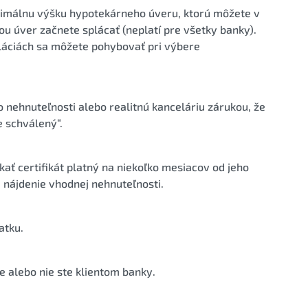
aximálnu výšku hypotekárneho úveru, ktorú môžete v
ou úver začnete splácať (neplatí pre všetky banky).
eláciách sa môžete pohybovať pri výbere
 nehnuteľnosti alebo realitnú kanceláriu zárukou, že
 schválený“.
kať certifikát platný na niekoľko mesiacov od jeho
 nájdenie vhodnej nehnuteľnosti.
atku.
te alebo nie ste klientom banky.