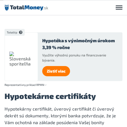
Preskočiť na obsah
Totaltip
Hypotéka s výnimočným úrokom
3,39 % ročne
Využite výhodnú ponuku na financovanie
bývania.
Zistiť viac
Reprezentatívny príklad RPMN
Hypotekárne certifikáty
Hypotekárny certifikát, úverový certifikát či úverový
dekrét sú dokumenty, ktorými banka potvrdzuje, že je
Vám ochotná na základe posúdenia Vašej bonity