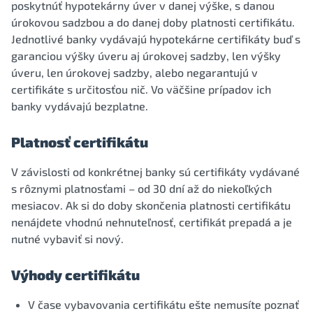
poskytnúť hypotekárny úver v danej výške, s danou
úrokovou sadzbou a do danej doby platnosti certifikátu.
Jednotlivé banky vydávajú hypotekárne certifikáty buď s
garanciou výšky úveru aj úrokovej sadzby, len výšky
úveru, len úrokovej sadzby, alebo negarantujú v
certifikáte s určitosťou nič. Vo väčšine prípadov ich
banky vydávajú bezplatne.
Platnosť certifikátu
V závislosti od konkrétnej banky sú certifikáty vydávané
s rôznymi platnosťami – od 30 dní až do niekoľkých
mesiacov. Ak si do doby skončenia platnosti certifikátu
nenájdete vhodnú nehnuteľnosť, certifikát prepadá a je
nutné vybaviť si nový.
Výhody certifikátu
V čase vybavovania certifikátu ešte nemusíte poznať