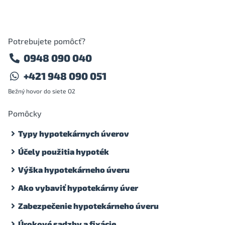
Potrebujete pomôcť?
0948 090 040
+421 948 090 051
Bežný hovor do siete O2
Pomôcky
Typy hypotekárnych úverov
Účely použitia hypoték
Výška hypotekárneho úveru
Ako vybaviť hypotekárny úver
Zabezpečenie hypotekárneho úveru
Úrokové sadzby a fixácie