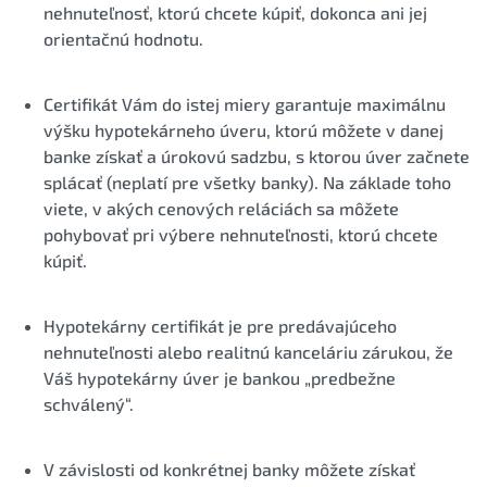
nehnuteľnosť, ktorú chcete kúpiť, dokonca ani jej
orientačnú hodnotu.
Certifikát Vám do istej miery garantuje maximálnu
výšku hypotekárneho úveru, ktorú môžete v danej
banke získať a úrokovú sadzbu, s ktorou úver začnete
splácať (neplatí pre všetky banky). Na základe toho
viete, v akých cenových reláciách sa môžete
pohybovať pri výbere nehnuteľnosti, ktorú chcete
kúpiť.
Hypotekárny certifikát je pre predávajúceho
nehnuteľnosti alebo realitnú kanceláriu zárukou, že
Váš hypotekárny úver je bankou „predbežne
schválený“.
V závislosti od konkrétnej banky môžete získať