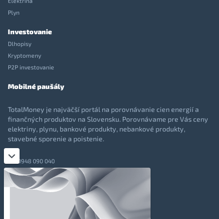
Elektrina
Plyn
Investovanie
Dlhopisy
Kryptomeny
P2P investovanie
Mobilné paušály
TotalMoney je najväčší portál na porovnávanie cien energií a
finančných produktov na Slovensku. Porovnávame pre Vás ceny
elektriny, plynu, bankové produkty, nebankové produkty,
stavebné sporenie a poistenie.
0948 090 040
+421 948 090 051
info@totalmoney.sk
TotalMoney s.r.o.,
Levočská 866, Poprad, 058 01