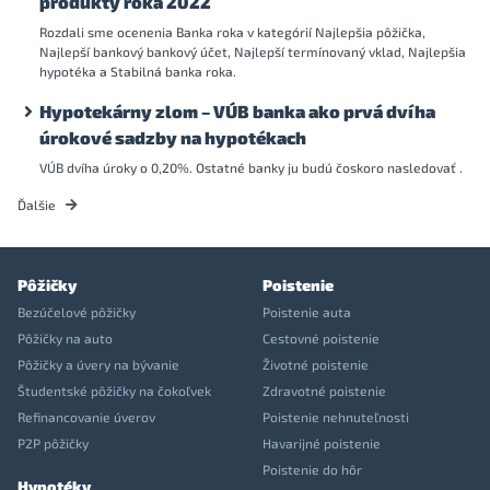
produkty roka 2022
Rozdali sme ocenenia Banka roka v kategórií Najlepšia pôžička,
Najlepší bankový bankový účet, Najlepší termínovaný vklad, Najlepšia
hypotéka a Stabilná banka roka.
Hypotekárny zlom – VÚB banka ako prvá dvíha
úrokové sadzby na hypotékach
VÚB dvíha úroky o 0,20%. Ostatné banky ju budú čoskoro nasledovať .
Ďalšie
Pôžičky
Poistenie
Bezúčelové pôžičky
Poistenie auta
Pôžičky na auto
Cestovné poistenie
Pôžičky a úvery na bývanie
Životné poistenie
Študentské pôžičky na čokoľvek
Zdravotné poistenie
Refinancovanie úverov
Poistenie nehnuteľnosti
P2P pôžičky
Havarijné poistenie
Poistenie do hôr
Hypotéky