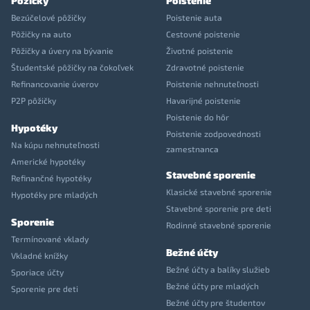
Pôžičky
Poistenie
Bezúčelové pôžičky
Poistenie auta
Pôžičky na auto
Cestovné poistenie
Pôžičky a úvery na bývanie
Životné poistenie
Študentské pôžičky na čokoľvek
Zdravotné poistenie
Refinancovanie úverov
Poistenie nehnuteľnosti
P2P pôžičky
Havarijné poistenie
Poistenie do hôr
Hypotéky
Poistenie zodpovednosti
Na kúpu nehnuteľnosti
zamestnanca
Americké hypotéky
Stavebné sporenie
Refinančné hypotéky
Klasické stavebné sporenie
Hypotéky pre mladých
Stavebné sporenie pre deti
Sporenie
Rodinné stavebné sporenie
Termínované vklady
Bežné účty
Vkladné knížky
Bežné účty a balíky služieb
Sporiace účty
Bežné účty pre mladých
Sporenie pre deti
Bežné účty pre študentov