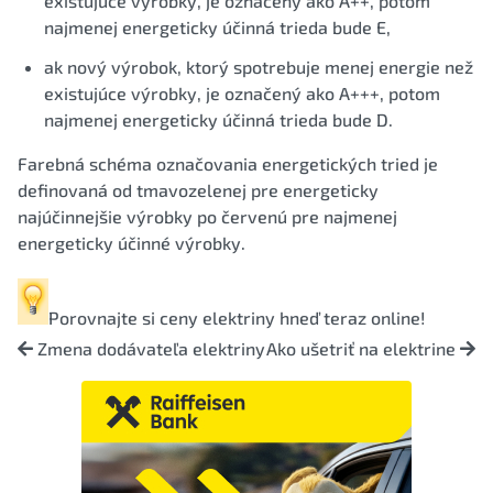
existujúce výrobky, je označený ako A++, potom
najmenej energeticky účinná trieda bude E,
ak nový výrobok, ktorý spotrebuje menej energie než
existujúce výrobky, je označený ako A+++, potom
najmenej energeticky účinná trieda bude D.
Farebná schéma označovania energetických tried je
definovaná od tmavozelenej pre energeticky
najúčinnejšie výrobky po červenú pre najmenej
energeticky účinné výrobky.
Porovnajte si
ceny elektriny
hneď teraz online!
Zmena dodávateľa elektriny
Ako ušetriť na elektrine