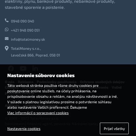
elektriny, plynu, bankové produkty, nebankové produkty,
stavebné sporenie a poistenie.
0948 090 040
+421 948 090 051
info@totalmoney.sk
TotalMoney s.r.o.,
Levočská 866, Poprad, 058 01
Nastavenie súborov cookies
O nás
-
Reklama
-
Podmienky používania
-
Ochrana osobných údajov
-
Táto webová stránka používa rôzne druhy cookies pre
Cookies
-
Nastavenia cookies
-
Finančné sprostredkovanie
-
Voľné
poskytovanie online služieb, na účely prihlásenia, na
pracovné miesta
prispôsobovanie obsahu a reklám, na analýzu návštevnosti a iné.
V súlade s platnou legislatívou prosíme o potvrdenie súhlasu
Affiliate - partnerský program
alebo nastavenie Vašich preferencií. Ďakujeme
Viac informácií o spracovaní cookies
© 2009 - 2023 TotalMoney s.r.o.
(samostatný finančný agent, povolenie Národnej banky Slovenska - reg. č.
Nastavenia cookies
Prijať všetky
127292)