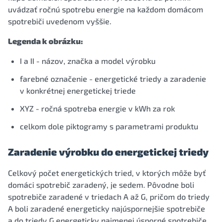
uvádzať ročnú spotrebu energie na každom domácom
spotrebiči uvedenom vyššie.
Legenda k obrázku:
I a II - názov, značka a model výrobku
farebné označenie - energetické triedy a zaradenie
v konkrétnej energetickej triede
XYZ - ročná spotreba energie v kWh za rok
celkom dole piktogramy s parametrami produktu
Zaradenie výrobku do energetickej triedy
Celkový počet energetických tried, v ktorých môže byť
domáci spotrebič zaradený, je sedem. Pôvodne boli
spotrebiče zaradené v triedach A až G, pričom do triedy
A boli zaradené energeticky najúspornejšie spotrebiče
a do triedy G energeticky najmenej úsporné spotrebiče.