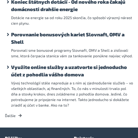
Koniec štátnych dotácií - Od nového roka čakajú
domácnosti drahšie energie
Dotácie na energie sa od roku 2025 skončia, čo spôsobí výrazný nárast
cien plynu.
Porovnanie bonusových kariet Slovnaft, OMV a
Shell
Porovnali sme bonusové programy Slovnaft, OMV a Shell a zisťovali
sme, ktorá čerpacia stanica vám za tankovanie ponúkne najviac výhod.
Využite online služby a uzatvorte si jednoducho
účet z pohodlia vášho domova
Vývoj technológií stále napreduje a s ním aj zjednodušenie služieb – vo
všetkých oblastiach, aj finančných. To, čo nás v minulosti trvalo pol
dňa a stovky krokov, dnes zvládneme z pohodlia domova. Jediné, čo
potrebujeme je pripojenie na internet. Takto jednoducho si dokážete
zriadiť aj účet v banke. Ako na to?
Ďalšie