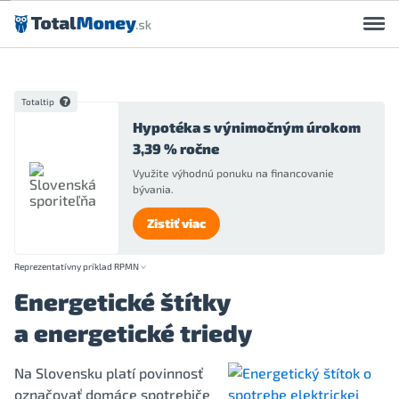
Preskočiť na obsah
Totaltip
Hypotéka s výnimočným úrokom
3,39 % ročne
Využite výhodnú ponuku na financovanie
bývania.
Zistiť viac
Reprezentatívny príklad RPMN
Energetické štítky
a energetické triedy
Na Slovensku platí povinnosť
označovať domáce spotrebiče