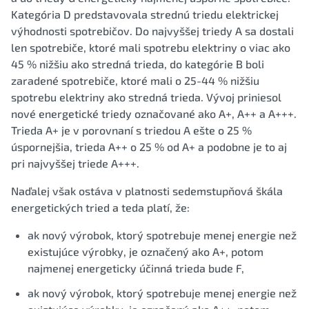
Kategória D predstavovala strednú triedu elektrickej
výhodnosti spotrebičov. Do najvyššej triedy A sa dostali
len spotrebiče, ktoré mali spotrebu elektriny o viac ako
45 % nižšiu ako stredná trieda, do kategórie B boli
zaradené spotrebiče, ktoré mali o 25-44 % nižšiu
spotrebu elektriny ako stredná trieda. Vývoj priniesol
nové energetické triedy označované ako A+, A++ a A+++.
Trieda A+ je v porovnaní s triedou A ešte o 25 %
úspornejšia, trieda A++ o 25 % od A+ a podobne je to aj
pri najvyššej triede A+++.
Naďalej však ostáva v platnosti sedemstupňová škála
energetických tried a teda platí, že:
ak nový výrobok, ktorý spotrebuje menej energie než
existujúce výrobky, je označený ako A+, potom
najmenej energeticky účinná trieda bude F,
ak nový výrobok, ktorý spotrebuje menej energie než