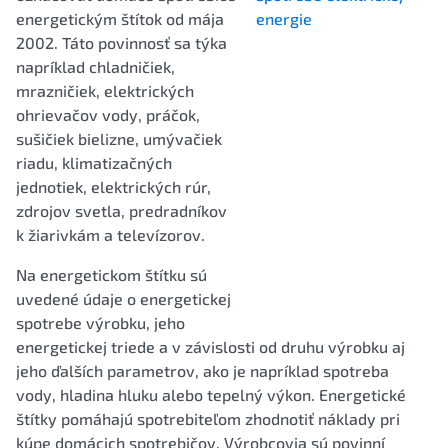
energetickým štítok od mája
2002. Táto povinnosť sa týka
napríklad chladničiek,
mrazničiek, elektrických
ohrievačov vody, práčok,
sušičiek bielizne, umývačiek
riadu, klimatizačných
jednotiek, elektrických rúr,
zdrojov svetla, predradníkov
k žiarivkám a televízorov.
Na energetickom štítku sú
uvedené údaje o energetickej
spotrebe výrobku, jeho
energetickej triede a v závislosti od druhu výrobku aj
jeho ďalších parametrov, ako je napríklad spotreba
vody, hladina hluku alebo tepelný výkon. Energetické
štítky pomáhajú spotrebiteľom zhodnotiť náklady pri
kúpe domácich spotrebičov. Výrobcovia sú povinní