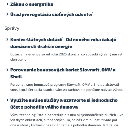
Zákon o energetike
Úrad pre reguláciu sieťových odvetví
Správy
Koniec štátnych dotácií - Od nového roka čakajú
domácnosti drahšie energie
Dotácie na energie sa od roku 2025 skončia, čo spôsobí výrazný nárast
cien plynu.
Porovnanie bonusových kariet Slovnaft, OMV a
Shell
Porovnali sme bonusové programy Slovnaft, OMV a Shell a zisťovali
sme, ktorá čerpacia stanica vám za tankovanie ponúkne najviac výhod.
Využite online služby a uzatvorte si jednoducho
účet z pohodlia vášho domova
Vývoj technológií stále napreduje a s ním aj zjednodušenie služieb – vo
všetkých oblastiach, aj finančných. To, čo nás v minulosti trvalo pol
dňa a stovky krokov, dnes zvládneme z pohodlia domova. Jediné, čo