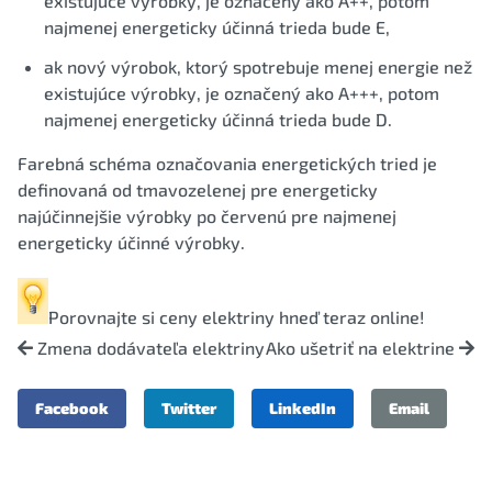
existujúce výrobky, je označený ako A++, potom
najmenej energeticky účinná trieda bude E,
ak nový výrobok, ktorý spotrebuje menej energie než
existujúce výrobky, je označený ako A+++, potom
najmenej energeticky účinná trieda bude D.
Farebná schéma označovania energetických tried je
definovaná od tmavozelenej pre energeticky
najúčinnejšie výrobky po červenú pre najmenej
energeticky účinné výrobky.
Porovnajte si
ceny elektriny
hneď teraz online!
Zmena dodávateľa elektriny
Ako ušetriť na elektrine
Facebook
Twitter
LinkedIn
Email