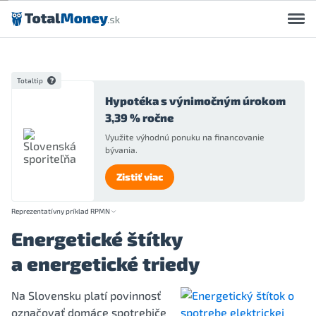
Preskočiť na obsah
Totaltip
Hypotéka s výnimočným úrokom
3,39 % ročne
Využite výhodnú ponuku na financovanie
bývania.
Zistiť viac
Reprezentatívny príklad RPMN
Energetické štítky
a energetické triedy
Na Slovensku platí povinnosť
označovať domáce spotrebiče