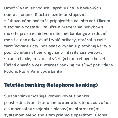
Umožní Vám jednoduchú správu účtu a bankových
operácií online. K účtu môžete pristupovať
z ľubovoľného počítača pripojeného na internet. Okrem
zisťovania zostatku na účte a prezerania pohybov si
môžete prostredníctvom internet bankingu zriaďovať,
meniť alebo odvolávať trvalé príkazy, otvárať a rušiť
termínované účty, požiadať o vydanie platobnej karty a
pod. Do internet bankingu sa prihlásite cez webovú
stránku banky po zadaní všetkých potrebných hesiel.
Každá operácia cez internet banking musí byť potvrdená
kódom, ktorý Vám vydá banka.
Telefón banking (telephone banking)
Služba Vám umožňuje komunikovať s bankou
prostredníctvom telefónneho aparátu s tónovou voľbou
a s možnosťou spojenia s hlasovým informačným
systémom alebo spojením priamo s operátom. Úlohou