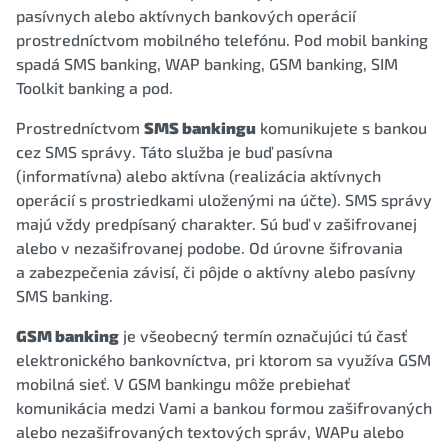
pasívnych alebo aktívnych bankových operácií
prostredníctvom mobilného telefónu. Pod mobil banking
spadá SMS banking, WAP banking, GSM banking, SIM
Toolkit banking a pod.
Prostredníctvom
SMS bankingu
komunikujete s bankou
cez SMS správy. Táto služba je buď pasívna
(informatívna) alebo aktívna (realizácia aktívnych
operácií s prostriedkami uloženými na účte). SMS správy
majú vždy predpísaný charakter. Sú buď v zašifrovanej
alebo v nezašifrovanej podobe. Od úrovne šifrovania
a zabezpečenia závisí, či pôjde o aktívny alebo pasívny
SMS banking.
GSM banking
je všeobecný termín označujúci tú časť
elektronického bankovníctva, pri ktorom sa využíva GSM
mobilná sieť. V GSM bankingu môže prebiehať
komunikácia medzi Vami a bankou formou zašifrovaných
alebo nezašifrovaných textových správ, WAPu alebo