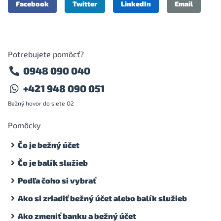
Facebook
Twitter
LinkedIn
Email
Potrebujete pomôcť?
0948 090 040
+421 948 090 051
Bežný hovor do siete O2
Pomôcky
Čo je bežný účet
Čo je balík služieb
Podľa čoho si vybrať
Ako si zriadiť bežný účet alebo balík služieb
Ako zmeniť banku a bežný účet