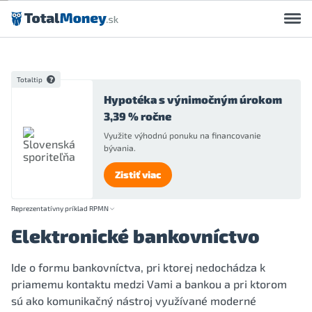
Preskočiť na obsah
Totaltip
Hypotéka s výnimočným úrokom
3,39 % ročne
Využite výhodnú ponuku na financovanie
bývania.
Zistiť viac
Reprezentatívny príklad RPMN
Elektronické bankovníctvo
Ide o formu bankovníctva, pri ktorej nedochádza k
priamemu kontaktu medzi Vami a bankou a pri ktorom
sú ako komunikačný nástroj využívané moderné