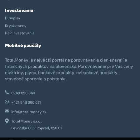
Investovanie
Dlhopisy
Kryptomeny
P2P investovanie
Mobilné paušály
TotalMoney je najväčší portál na porovnávanie cien energií a
finančných produktov na Slovensku. Porovnávame pre Vás ceny
elektriny, plynu, bankové produkty, nebankové produkty,
stavebné sporenie a poistenie.
0948 090 040
+421 948 090 051
info@totalmoney.sk
TotalMoney s.r.o.,
Levočská 866, Poprad, 058 01