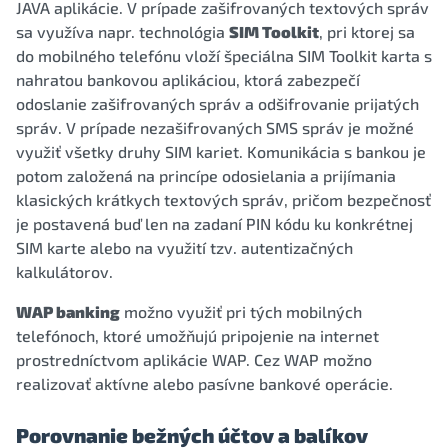
JAVA aplikácie. V prípade zašifrovaných textových správ
sa využíva napr. technológia
SIM Toolkit
, pri ktorej sa
do mobilného telefónu vloží špeciálna SIM Toolkit karta s
nahratou bankovou aplikáciou, ktorá zabezpečí
odoslanie zašifrovaných správ a odšifrovanie prijatých
správ. V prípade nezašifrovaných SMS správ je možné
využiť všetky druhy SIM kariet. Komunikácia s bankou je
potom založená na princípe odosielania a prijímania
klasických krátkych textových správ, pričom bezpečnosť
je postavená buď len na zadaní PIN kódu ku konkrétnej
SIM karte alebo na využití tzv. autentizačných
kalkulátorov.
WAP banking
možno využiť pri tých mobilných
telefónoch, ktoré umožňujú pripojenie na internet
prostredníctvom aplikácie WAP. Cez WAP možno
realizovať aktívne alebo pasívne bankové operácie.
Porovnanie bežných účtov a balíkov