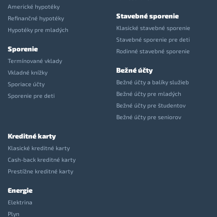
Americké hypotéky
Stavebné sporenie
Refinančné hypotéky
Klasické stavebné sporenie
Hypotéky pre mladých
Stavebné sporenie pre deti
Sporenie
Rodinné stavebné sporenie
Termínované vklady
Bežné účty
Vkladné knížky
Bežné účty a balíky služieb
Sporiace účty
Bežné účty pre mladých
Sporenie pre deti
Bežné účty pre študentov
Bežné účty pre seniorov
Kreditné karty
Klasické kreditné karty
Cash-back kreditné karty
Prestížne kreditné karty
Energie
Elektrina
Plyn