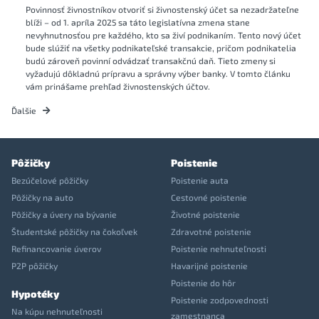
Povinnosť živnostníkov otvoriť si živnostenský účet sa nezadržateľne
blíži – od 1. apríla 2025 sa táto legislatívna zmena stane
nevyhnutnosťou pre každého, kto sa živí podnikaním. Tento nový účet
bude slúžiť na všetky podnikateľské transakcie, pričom podnikatelia
budú zároveň povinní odvádzať transakčnú daň. Tieto zmeny si
vyžadujú dôkladnú prípravu a správny výber banky. V tomto článku
vám prinášame prehľad živnostenských účtov.
Ďalšie
Pôžičky
Poistenie
Bezúčelové pôžičky
Poistenie auta
Pôžičky na auto
Cestovné poistenie
Pôžičky a úvery na bývanie
Životné poistenie
Študentské pôžičky na čokoľvek
Zdravotné poistenie
Refinancovanie úverov
Poistenie nehnuteľnosti
P2P pôžičky
Havarijné poistenie
Poistenie do hôr
Hypotéky
Poistenie zodpovednosti
Na kúpu nehnuteľnosti
zamestnanca