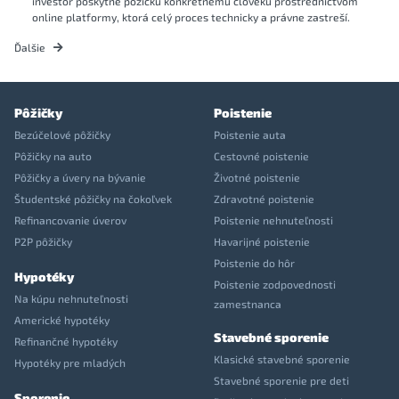
investor poskytne pôžičku konkrétnemu človeku prostredníctvom
online platformy, ktorá celý proces technicky a právne zastreší.
Ďalšie
Pôžičky
Poistenie
Bezúčelové pôžičky
Poistenie auta
Pôžičky na auto
Cestovné poistenie
Pôžičky a úvery na bývanie
Životné poistenie
Študentské pôžičky na čokoľvek
Zdravotné poistenie
Refinancovanie úverov
Poistenie nehnuteľnosti
P2P pôžičky
Havarijné poistenie
Poistenie do hôr
Hypotéky
Poistenie zodpovednosti
Na kúpu nehnuteľnosti
zamestnanca
Americké hypotéky
Stavebné sporenie
Refinančné hypotéky
Klasické stavebné sporenie
Hypotéky pre mladých
Stavebné sporenie pre deti
Sporenie