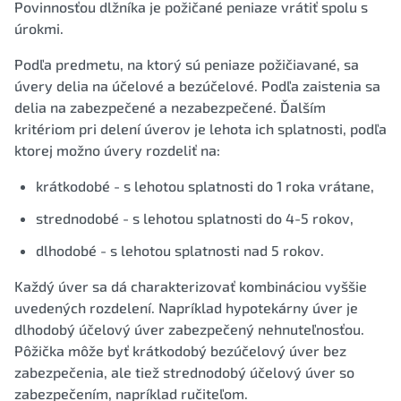
Povinnosťou dlžníka je požičané peniaze vrátiť spolu s
úrokmi.
Podľa predmetu, na ktorý sú peniaze požičiavané, sa
úvery delia na účelové a bezúčelové. Podľa zaistenia sa
delia na zabezpečené a nezabezpečené. Ďalším
kritériom pri delení úverov je lehota ich splatnosti, podľa
ktorej možno úvery rozdeliť na:
krátkodobé - s lehotou splatnosti do 1 roka vrátane,
strednodobé - s lehotou splatnosti do 4-5 rokov,
dlhodobé - s lehotou splatnosti nad 5 rokov.
Každý úver sa dá charakterizovať kombináciou vyššie
uvedených rozdelení. Napríklad hypotekárny úver je
dlhodobý účelový úver zabezpečený nehnuteľnosťou.
Pôžička môže byť krátkodobý bezúčelový úver bez
zabezpečenia, ale tiež strednodobý účelový úver so
zabezpečením, napríklad ručiteľom.