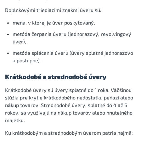
Doplnkovými triediacimi znakmi úveru sú:
mena, v ktorej je úver poskytovaný,
metóda čerpania úveru (jednorazový, revolvingový
úver),
metóda splácania úveru (úvery splatné jednorazovo
a postupne).
Krátkodobé a strednodobé úvery
Krátkodobé úvery sú úvery splatné do 1 roka. Väčšinou
slúžia pre krytie krátkodobého nedostatku peňazí alebo
nákup tovarov. Strednodobé úvery, splatné do 4 až 5
rokov, sa využívajú na nákup tovarov alebo hnuteľného
majetku.
Ku krátkodobým a strednodobým úverom patria najmä: