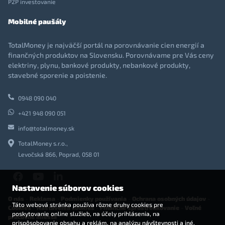
P2P investovanie
Mobilné paušály
TotalMoney je najväčší portál na porovnávanie cien energií a
finančných produktov na Slovensku. Porovnávame pre Vás ceny
elektriny, plynu, bankové produkty, nebankové produkty,
stavebné sporenie a poistenie.
0948 090 040
+421 948 090 051
info@totalmoney.sk
TotalMoney s.r.o.,
Levočská 866, Poprad, 058 01
Nastavenie súborov cookies
O nás
-
Reklama
-
Podmienky používania
-
Ochrana osobných údajov
-
Táto webová stránka používa rôzne druhy cookies pre
Cookies
-
Nastavenia cookies
-
Finančné sprostredkovanie
-
Voľné
poskytovanie online služieb, na účely prihlásenia, na
pracovné miesta
prispôsobovanie obsahu a reklám, na analýzu návštevnosti a iné.