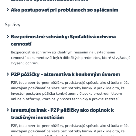
Ako postupovať pri problémoch so splácaním
Správy
Bezpečnostné schránky: Spoľahlivá ochrana
cenností
Bezpečnostné schránky sú ideálnym riešením na uskladnenie
cenností, dokumentov či iných dôležitých predmetov, ktoré si vyžadujú
zvýšenú ochranu.
P2P pôžičky – alternatíva k bankovým úverom
P2P, teda peer-to-peer pôžičky, predstavujú spôsob, ako si ľudia môžu
navzájom požičiavať peniaze bez potreby banky. V praxi ide o to, že
investor poskytne pôžičku konkrétnemu človeku prostredníctvom
online platformy, ktorá celý proces technicky a právne zastreší.
Investujte inak - P2P pôžičky ako doplnok k
tradičným investíciám
P2P, teda peer-to-peer pôžičky, predstavujú spôsob, ako si ľudia môžu
navzájom požičiavať peniaze bez potreby banky. V praxi ide o to, že